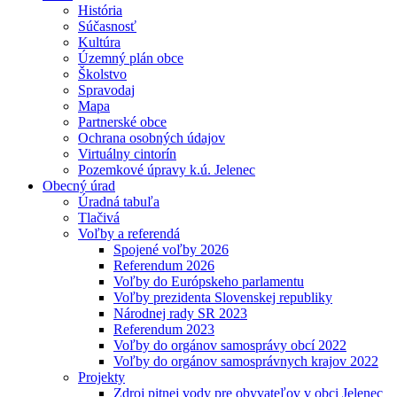
História
Súčasnosť
Kultúra
Územný plán obce
Školstvo
Spravodaj
Mapa
Partnerské obce
Ochrana osobných údajov
Virtuálny cintorín
Pozemkové úpravy k.ú. Jelenec
Obecný úrad
Úradná tabuľa
Tlačivá
Voľby a referendá
Spojené voľby 2026
Referendum 2026
Voľby do Európskeho parlamentu
Voľby prezidenta Slovenskej republiky
Národnej rady SR 2023
Referendum 2023
Voľby do orgánov samosprávy obcí 2022
Voľby do orgánov samosprávnych krajov 2022
Projekty
Zdroj pitnej vody pre obyvateľov v obci Jelenec