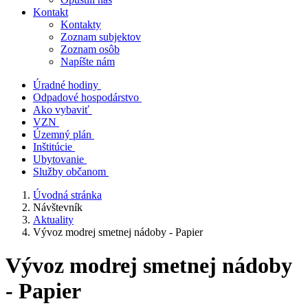
Kontakt
Kontakty
Zoznam subjektov
Zoznam osôb
Napíšte nám
Úradné hodiny
Odpadové hospodárstvo
Ako vybaviť
VZN
Územný plán
Inštitúcie
Ubytovanie
Služby občanom
Úvodná stránka
Návštevník
Aktuality
Vývoz modrej smetnej nádoby - Papier
Vývoz modrej smetnej nádoby
- Papier