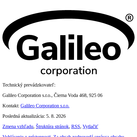
Technický prevádzkovateľ:
Galileo Corporation s.r.o., Čierna Voda 468, 925 06
Kontakt:
Galileo Corporation s.r.o.
Posledná aktualizácia: 5. 8. 2026
Zmena vzhľadu
,
Štruktúra stránok
,
RSS
,
Vytlačiť
Vyhlásenie o prístupnosti
,
Za obsah zodpovedá správca obsahu
,