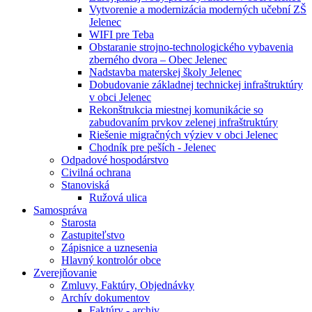
Vytvorenie a modernizácia moderných učební ZŠ
Jelenec
WIFI pre Teba
Obstaranie strojno-technologického vybavenia
zberného dvora – Obec Jelenec
Nadstavba materskej školy Jelenec
Dobudovanie základnej technickej infraštruktúry
v obci Jelenec
Rekonštrukcia miestnej komunikácie so
zabudovaním prvkov zelenej infraštruktúry
Riešenie migračných výziev v obci Jelenec
Chodník pre peších - Jelenec
Odpadové hospodárstvo
Civilná ochrana
Stanoviská
Ružová ulica
Samospráva
Starosta
Zastupiteľstvo
Zápisnice a uznesenia
Hlavný kontrolór obce
Zverejňovanie
Zmluvy, Faktúry, Objednávky
Archív dokumentov
Faktúry - archiv