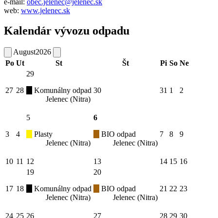
e-mail:
obec.jelenec@jelenec.sk
web:
www.jelenec.sk
Kalendár vývozu odpadu
August
2026
Po
Ut
St
Št
Pi
So
Ne
29
27
28
Komunálny odpad
30
31
1
2
Jelenec (Nitra)
5
6
3
4
Plasty
BIO odpad
7
8
9
Jelenec (Nitra)
Jelenec (Nitra)
10
11
12
13
14
15
16
19
20
17
18
Komunálny odpad
BIO odpad
21
22
23
Jelenec (Nitra)
Jelenec (Nitra)
24
25
26
27
28
29
30