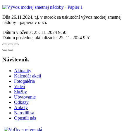
Dňa 26.11.2024, t.j. v utorok sa uskutoční vývoz modrej smetnej
nádoby - papiera v obci.
Dátum vloženia:
25. 11. 2024 9:50
Dátum poslednej aktualizácie:
25. 11. 2024 9:51
Návštevník
Aktuality
Kalendár akcií
Fotogaléria
Videá
Služby
Ubytovanie
Odkazy
Ankety
Narodili sa
Opustili nás