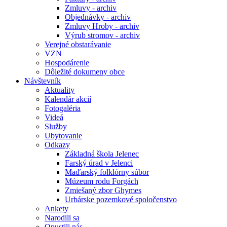
Zmluvy - archiv
Objednávky - archiv
Zmluvy Hroby - archiv
Výrub stromov - archiv
Verejné obstarávanie
VZN
Hospodárenie
Dôležité dokumeny obce
Návštevník
Aktuality
Kalendár akcií
Fotogaléria
Videá
Služby
Ubytovanie
Odkazy
Základná škola Jelenec
Farský úrad v Jelenci
Maďarský folklórny súbor
Múzeum rodu Forgách
Zmiešaný zbor Ghymes
Urbárske pozemkové spoločenstvo
Ankety
Narodili sa
Opustili nás