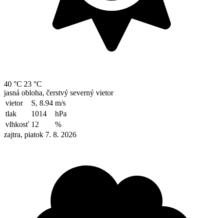
40 °C
23 °C
jasná obloha, čerstvý severný vietor
vietor
S, 8.94
m/s
tlak
1014
hPa
vlhkosť
12
%
zajtra, piatok 7. 8. 2026