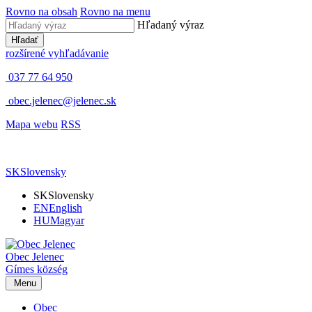
Rovno na obsah
Rovno na menu
Hľadaný výraz
Hľadať
rozšírené vyhľadávanie
037 77 64 950
obec.jelenec@jelenec.sk
Mapa webu
RSS
SK
Slovensky
SK
Slovensky
EN
English
HU
Magyar
Obec
Jelenec
Gímes
község
Menu
Obec