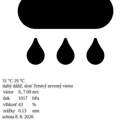
31 °C
19 °C
slabý dážď, dosť čerstvý severný vietor
vietor
S, 7.09
m/s
tlak
1017
hPa
vlhkosť
43
%
zrážky
0.13
mm
sobota 8. 8. 2026