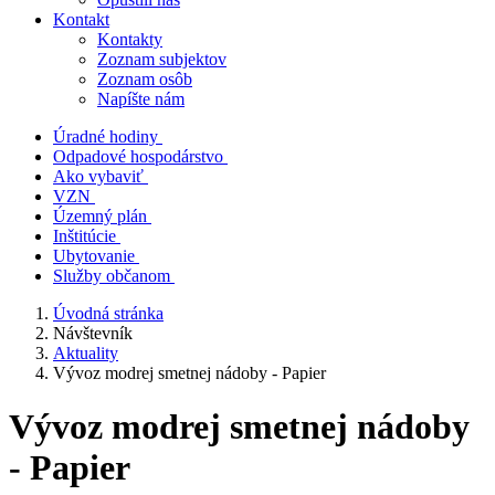
Kontakt
Kontakty
Zoznam subjektov
Zoznam osôb
Napíšte nám
Úradné hodiny
Odpadové hospodárstvo
Ako vybaviť
VZN
Územný plán
Inštitúcie
Ubytovanie
Služby občanom
Úvodná stránka
Návštevník
Aktuality
Vývoz modrej smetnej nádoby - Papier
Vývoz modrej smetnej nádoby
- Papier