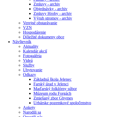
Zmluvy - archiv
Objednávky - archiv
Zmluvy Hroby - archiv
Výrub stromov - archiv
Verejné obstarávanie
VZN
Hospodárenie
Dôležité dokumeny obce
Návštevník
Aktuality
Kalendár akcií
Fotogaléria
Videá
Služby
Ubytovanie
Odkazy
Základná škola Jelenec
Farský úrad v Jelenci
Maďarský folklórny súbor
Múzeum rodu Forgách
Zmiešaný zbor Ghymes
Urbárske pozemkové spoločenstvo
Ankety
Narodili sa
Opustili nás