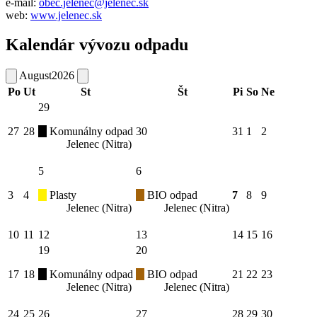
e-mail:
obec.jelenec@jelenec.sk
web:
www.jelenec.sk
Kalendár vývozu odpadu
August
2026
Po
Ut
St
Št
Pi
So
Ne
29
27
28
Komunálny odpad
30
31
1
2
Jelenec (Nitra)
5
6
3
4
Plasty
BIO odpad
7
8
9
Jelenec (Nitra)
Jelenec (Nitra)
10
11
12
13
14
15
16
19
20
17
18
Komunálny odpad
BIO odpad
21
22
23
Jelenec (Nitra)
Jelenec (Nitra)
24
25
26
27
28
29
30