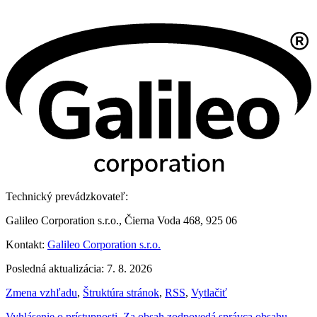
Technický prevádzkovateľ:
Galileo Corporation s.r.o., Čierna Voda 468, 925 06
Kontakt:
Galileo Corporation s.r.o.
Posledná aktualizácia: 7. 8. 2026
Zmena vzhľadu
,
Štruktúra stránok
,
RSS
,
Vytlačiť
Vyhlásenie o prístupnosti
,
Za obsah zodpovedá správca obsahu
,