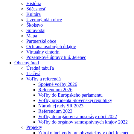
História
Súčasnosť
Kultúra
Územný plán obce
Školstvo
Spravodaj
Mapa
Partnerské obce
Ochrana osobných údajov
Virtuálny cintorín
Pozemkové úpravy k.ú. Jelenec
Obecný úrad
Úradná tabuľa
Tlačivá
Voľby a referendá
Spojené voľby 2026
Referendum 2026
Voľby do Európskeho parlamentu
Voľby prezidenta Slovenskej republiky
Národnej rady SR 2023
Referendum 2023
Voľby do orgánov samosprávy obcí 2022
Voľby do orgánov samosprávnych krajov 2022
Projekty
Zdroj pitnej vody pre obyvateľov v obci Jelenec