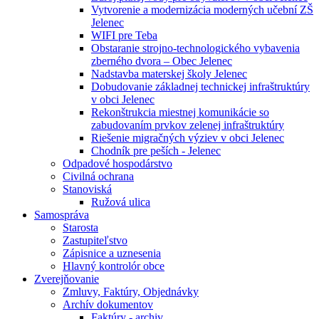
Vytvorenie a modernizácia moderných učební ZŠ
Jelenec
WIFI pre Teba
Obstaranie strojno-technologického vybavenia
zberného dvora – Obec Jelenec
Nadstavba materskej školy Jelenec
Dobudovanie základnej technickej infraštruktúry
v obci Jelenec
Rekonštrukcia miestnej komunikácie so
zabudovaním prvkov zelenej infraštruktúry
Riešenie migračných výziev v obci Jelenec
Chodník pre peších - Jelenec
Odpadové hospodárstvo
Civilná ochrana
Stanoviská
Ružová ulica
Samospráva
Starosta
Zastupiteľstvo
Zápisnice a uznesenia
Hlavný kontrolór obce
Zverejňovanie
Zmluvy, Faktúry, Objednávky
Archív dokumentov
Faktúry - archiv