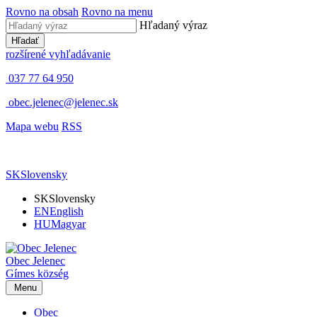
Rovno na obsah
Rovno na menu
Hľadaný výraz
Hľadať
rozšírené vyhľadávanie
037 77 64 950
obec.jelenec@jelenec.sk
Mapa webu
RSS
SK
Slovensky
SK
Slovensky
EN
English
HU
Magyar
Obec
Jelenec
Gímes
község
Menu
Obec