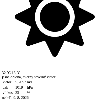
32 °C
18 °C
jasná obloha, mierny severný vietor
vietor
S, 4.57
m/s
tlak
1019
hPa
vlhkosť
25
%
nedeľa 9. 8. 2026