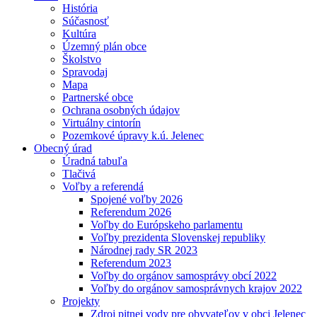
História
Súčasnosť
Kultúra
Územný plán obce
Školstvo
Spravodaj
Mapa
Partnerské obce
Ochrana osobných údajov
Virtuálny cintorín
Pozemkové úpravy k.ú. Jelenec
Obecný úrad
Úradná tabuľa
Tlačivá
Voľby a referendá
Spojené voľby 2026
Referendum 2026
Voľby do Európskeho parlamentu
Voľby prezidenta Slovenskej republiky
Národnej rady SR 2023
Referendum 2023
Voľby do orgánov samosprávy obcí 2022
Voľby do orgánov samosprávnych krajov 2022
Projekty
Zdroj pitnej vody pre obyvateľov v obci Jelenec