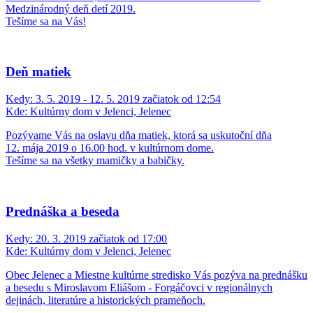
Medzinárodný deň detí 2019.
Tešíme sa na Vás!
Deň matiek
Kedy:
3. 5. 2019 - 12. 5. 2019 začiatok od 12:54
Kde:
Kultúrny dom v Jelenci, Jelenec
Pozývame Vás na oslavu dňa matiek, ktorá sa uskutoční dňa
12. mája 2019 o 16.00 hod. v kultúrnom dome.
Tešíme sa na všetky mamičky a babičky.
Prednáška a beseda
Kedy:
20. 3. 2019 začiatok od 17:00
Kde:
Kultúrny dom v Jelenci, Jelenec
Obec Jelenec a Miestne kultúrne stredisko Vás pozýva na prednášku
a besedu s Miroslavom Eliášom - Forgáčovci v regionálnych
dejinách, literatúre a historických prameňoch.