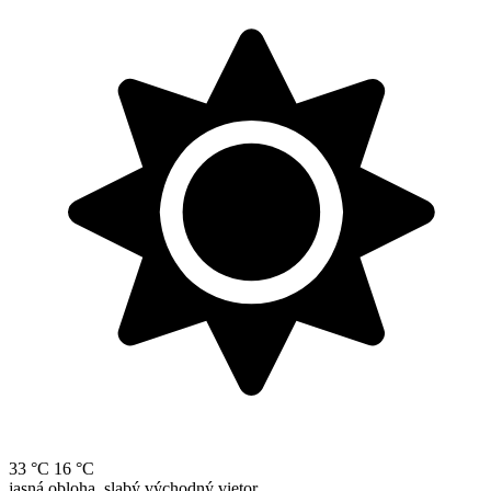
33 °C
16 °C
jasná obloha, slabý východný vietor