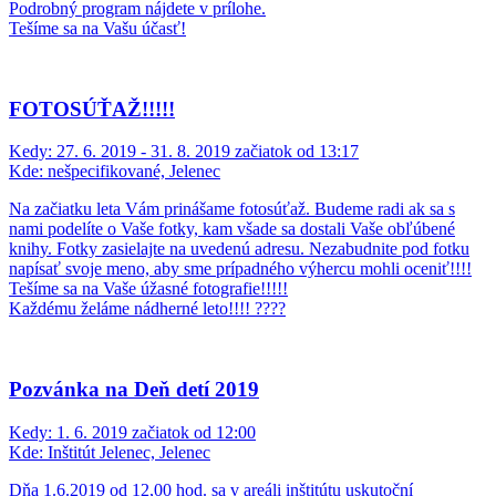
Podrobný program nájdete v prílohe.
Tešíme sa na Vašu účasť!
FOTOSÚŤAŽ!!!!!
Kedy:
27. 6. 2019 - 31. 8. 2019 začiatok od 13:17
Kde:
nešpecifikované, Jelenec
Na začiatku leta Vám prinášame fotosúťaž. Budeme radi ak sa s
nami podelíte o Vaše fotky, kam všade sa dostali Vaše obľúbené
knihy. Fotky zasielajte na uvedenú adresu. Nezabudnite pod fotku
napísať svoje meno, aby sme prípadného výhercu mohli oceniť!!!!
Tešíme sa na Vaše úžasné fotografie!!!!!
Každému želáme nádherné leto!!!! ????
Pozvánka na Deň detí 2019
Kedy:
1. 6. 2019 začiatok od 12:00
Kde:
Inštitút Jelenec, Jelenec
Dňa 1.6.2019 od 12,00 hod. sa v areáli inštitútu uskutoční