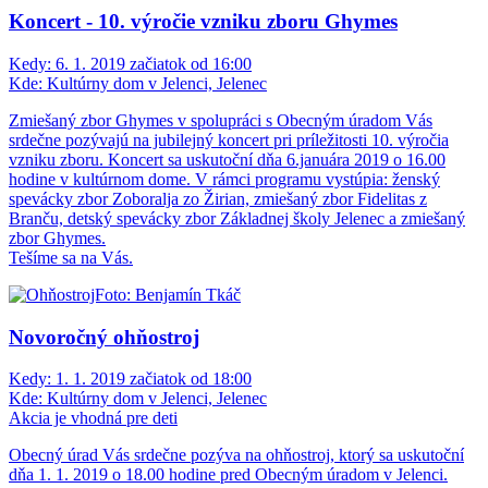
Koncert - 10. výročie vzniku zboru Ghymes
Kedy:
6. 1. 2019 začiatok od 16:00
Kde:
Kultúrny dom v Jelenci, Jelenec
Zmiešaný zbor Ghymes v spolupráci s Obecným úradom Vás
srdečne pozývajú na jubilejný koncert pri príležitosti 10. výročia
vzniku zboru. Koncert sa uskutoční dňa 6.januára 2019 o 16.00
hodine v kultúrnom dome. V rámci programu vystúpia: ženský
spevácky zbor Zoboralja zo Žirian, zmiešaný zbor Fidelitas z
Branču, detský spevácky zbor Základnej školy Jelenec a zmiešaný
zbor Ghymes.
Tešíme sa na Vás.
Novoročný ohňostroj
Kedy:
1. 1. 2019 začiatok od 18:00
Kde:
Kultúrny dom v Jelenci, Jelenec
Akcia je vhodná pre deti
Obecný úrad Vás srdečne pozýva na ohňostroj, ktorý sa uskutoční
dňa 1. 1. 2019 o 18.00 hodine pred Obecným úradom v Jelenci.