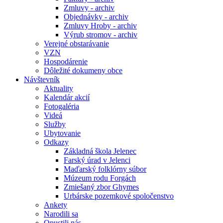
Zmluvy - archiv
Objednávky - archiv
Zmluvy Hroby - archiv
Výrub stromov - archiv
Verejné obstarávanie
VZN
Hospodárenie
Dôležité dokumeny obce
Návštevník
Aktuality
Kalendár akcií
Fotogaléria
Videá
Služby
Ubytovanie
Odkazy
Základná škola Jelenec
Farský úrad v Jelenci
Maďarský folklórny súbor
Múzeum rodu Forgách
Zmiešaný zbor Ghymes
Urbárske pozemkové spoločenstvo
Ankety
Narodili sa
Opustili nás