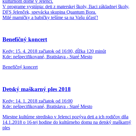
kultúrnom dome v Jelenci.
V programe vystúpia: deti z materskej školy, žiaci základnej školy,
DFS Jelenček, spevácka skupina Quantum Bora.
Milé mamičky a babičky tešíme sa na Vašu účasť!
Benefičný koncert
Kedy:
15. 4. 2018 začiatok od 16:00, dĺžka 120 minút
Kde:
nešpecifikované, Bratislava - Staré Mesto
Benefičný koncert
Detský maškarný ples 2018
Kedy:
14. 1. 2018 začiatok od 16:00
Kde:
nešpecifikované, Bratislava - Staré Mesto
Miestne kultúrne stredisko v Jelenci pozýva deti a ich rodičov dňa
14.1.2018 o 16-tej hodine do kultúrneho domu na detský maškarný
ples