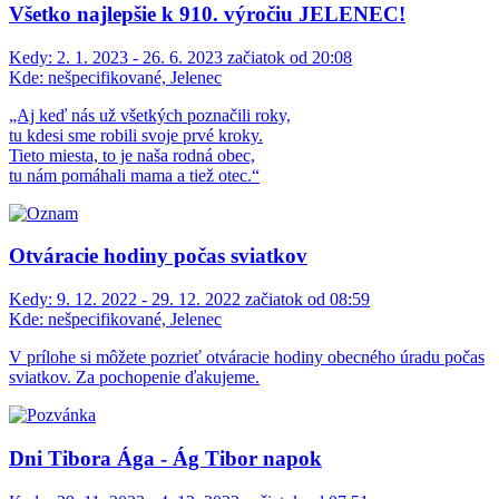
Všetko najlepšie k 910. výročiu JELENEC!
Kedy:
2. 1. 2023 - 26. 6. 2023 začiatok od 20:08
Kde:
nešpecifikované, Jelenec
„Aj keď nás už všetkých poznačili roky,
tu kdesi sme robili svoje prvé kroky.
Tieto miesta, to je naša rodná obec,
tu nám pomáhali mama a tiež otec.“
Otváracie hodiny počas sviatkov
Kedy:
9. 12. 2022 - 29. 12. 2022 začiatok od 08:59
Kde:
nešpecifikované, Jelenec
V prílohe si môžete pozrieť otváracie hodiny obecného úradu počas
sviatkov. Za pochopenie ďakujeme.
Dni Tibora Ága - Ág Tibor napok