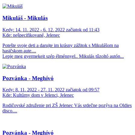
Mikuláš - Mikulás
Kedy:
14. 11. 2022 - 6. 12. 2022 začiatok od 11:43
Kde:
nešpecifikované, Jelenec
Potešte svoje deti a darujte im krásny zážitok s Mikulášom na
hasičskom aute....
Lepje meg gyermekeit szép élménnyel.. Mikulás tűzoltó autón...
Pozvánka - Meghívó
Kedy:
8. 11. 2022 - 27. 11. 2022 začiatok od 09:57
Kde:
Kultúrny dom v Jelenci, Jelenec
Rodičovské združenie pri ZŠ Jelenec Vás srdečne pozýva na Oldies
disco....
Pozvánka - Meghívó