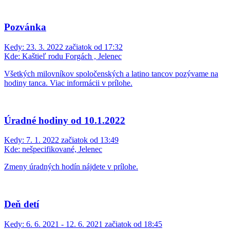
Pozvánka
Kedy:
23. 3. 2022 začiatok od 17:32
Kde:
Kaštieľ rodu Forgách , Jelenec
Všetkých milovníkov spoločenských a latino tancov pozývame na
hodiny tanca. Viac informácii v prílohe.
Úradné hodiny od 10.1.2022
Kedy:
7. 1. 2022 začiatok od 13:49
Kde:
nešpecifikované, Jelenec
Zmeny úradných hodín nájdete v prílohe.
Deň detí
Kedy:
6. 6. 2021 - 12. 6. 2021 začiatok od 18:45