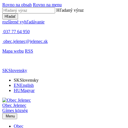
Rovno na obsah
Rovno na menu
Hľadaný výraz
Hľadať
rozšírené vyhľadávanie
037 77 64 950
obec.jelenec@jelenec.sk
Mapa webu
RSS
SK
Slovensky
SK
Slovensky
EN
English
HU
Magyar
Obec
Jelenec
Gímes
község
Menu
Obec