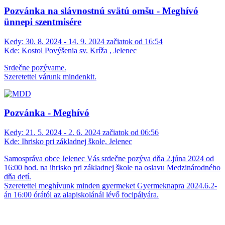
Pozvánka na slávnostnú svätú omšu - Meghívó
ünnepi szentmisére
Kedy:
30. 8. 2024 - 14. 9. 2024 začiatok od 16:54
Kde:
Kostol Povýšenia sv. Kríža , Jelenec
Srdečne pozývame.
Szeretettel várunk mindenkit.
Pozvánka - Meghívó
Kedy:
21. 5. 2024 - 2. 6. 2024 začiatok od 06:56
Kde:
Ihrisko pri základnej škole, Jelenec
Samospráva obce Jelenec Vás srdečne pozýva dňa 2.júna 2024 od
16:00 hod. na ihrisko pri základnej škole na oslavu Medzinárodného
dňa detí.
Szeretettel meghívunk minden gyermeket Gyermeknapra 2024.6.2-
án 16:00 órától az alapiskolánál lévő focipályára.