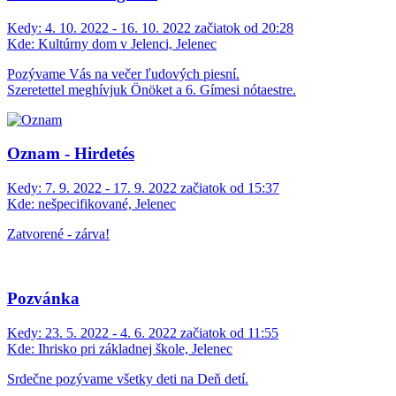
Kedy:
4. 10. 2022 - 16. 10. 2022 začiatok od 20:28
Kde:
Kultúrny dom v Jelenci, Jelenec
Pozývame Vás na večer ľudových piesní.
Szeretettel meghívjuk Önöket a 6. Gímesi nótaestre.
Oznam - Hirdetés
Kedy:
7. 9. 2022 - 17. 9. 2022 začiatok od 15:37
Kde:
nešpecifikované, Jelenec
Zatvorené - zárva!
Pozvánka
Kedy:
23. 5. 2022 - 4. 6. 2022 začiatok od 11:55
Kde:
Ihrisko pri základnej škole, Jelenec
Srdečne pozývame všetky deti na Deň detí.