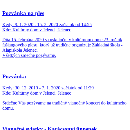
Pozvánka na ples
Kedy:
9. 1. 2020 - 15. 2. 2020 začiatok od 14:55
Kde:
Kultúrny dom v Jelenci, Jelenec
Dňa 15. februára 2020 sa uskutoční v kultúrnom dome 23. ročník
fašiangového plesu, ktorý už tradične organizuje Základná škola -
Alapiskola Jelenec.
Všetkých srdečne pozývame.
Pozvánka
Kedy:
30. 12. 2019 - 7. 1. 2020 začiatok od 11:29
Kde:
Kultúrny dom v Jelenci, Jelenec
Srdečne Vás pozývame na tradičný vianočný koncert do kultúrneho
domu.
Vianočné sviatky - Karácsonyi ünnepek