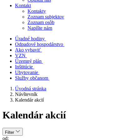
Kontakt
Kontakty
Zoznam subjektov
Zoznam osôb
Napíšte nám
Úradné hodiny
Odpadové hospodárstvo
Ako vybaviť
VZN
Územný plán
Inštitúcie
Ubytovanie
Služby občanom
Úvodná stránka
Návštevník
Kalendár akcií
Kalendár akcií
Filter
od: