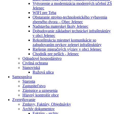
Vytvorenie a modernizácia moderných učební ZŠ
Jelenec
WIFI pre Teba
Obstaranie strojno-technologického vybavenia
zberného dvora – Obec Jelenec
Nadstavba materskej školy Jelenec
Dobudovanie základnej technickej infraštruktúry
v obci Jelenec
Rekonštrukcia miestnej komunikácie so
zabudovaním prvkov zelenej infraštruktúry
Riešenie migračných výziev v obci Jelenec
Chodník pre peších - Jelenec
Odpadové hospodárstvo
Civilná ochrana
Stanoviská
Ružová ulica
Samospráva
Starosta
Zastupiteľstvo
Zápisnice a uznesenia
Hlavný kontrolór obce
Zverejňovanie
Zmluvy, Faktúry, Objednávky
Archív dokumentov
Faktúry - archiv