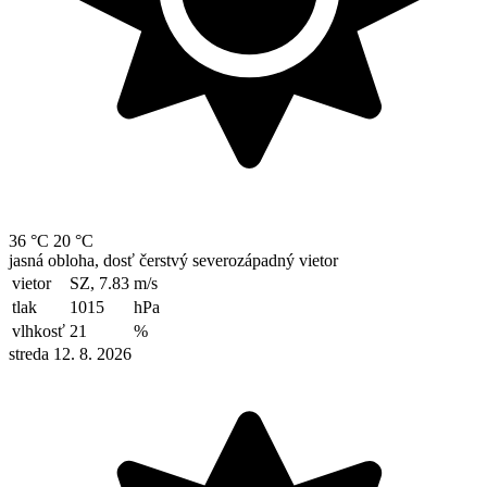
36 °C
20 °C
jasná obloha, dosť čerstvý severozápadný vietor
vietor
SZ, 7.83
m/s
tlak
1015
hPa
vlhkosť
21
%
streda 12. 8. 2026