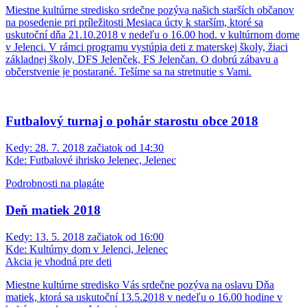
Miestne kultúrne stredisko srdečne pozýva našich starších občanov
na posedenie pri príležitosti Mesiaca úcty k starším, ktoré sa
uskutoční dňa 21.10.2018 v nedeľu o 16.00 hod. v kultúrnom dome
v Jelenci. V rámci programu vystúpia deti z materskej školy, žiaci
základnej školy, DFS Jelenček, FS Jelenčan. O dobrú zábavu a
občerstvenie je postarané. Tešíme sa na stretnutie s Vami.
Futbalový turnaj o pohár starostu obce 2018
Kedy:
28. 7. 2018 začiatok od 14:30
Kde:
Futbalové ihrisko Jelenec, Jelenec
Podrobnosti na plagáte
Deň matiek 2018
Kedy:
13. 5. 2018 začiatok od 16:00
Kde:
Kultúrny dom v Jelenci, Jelenec
Akcia je vhodná pre deti
Miestne kultúrne stredisko Vás srdečne pozýva na oslavu Dňa
matiek, ktorá sa uskutoční 13.5.2018 v nedeľu o 16.00 hodine v