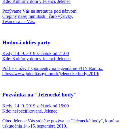
Kde:
Kultúrny dom v Jelenci, Jelenec
Pozývame Vás na stretnutie pod názvom:
Črepiny našej minulosti - čaro výšivky.
Tešíme sa na Vás.
Hodová oldies party
Kedy:
14. 9. 2019 začiatok od 21:00
Kde:
Kultúrny dom v Jelenci, Jelenec
Príďte si oživiť spomienky na legendárne FUN Radio...
https://www.juloaliaspython.sk/jelenecke-hody-2019/
Pozvánka na "Jelenecké hody"
Kedy:
14. 9. 2019 začiatok od 15:00
Kde:
nešpecifikované, Jelenec
Obec Jelenec Vás srdečne pozýva na "Jelenecké hody", ktoré sa
uskutočnia 14.-15. septembra 2019.