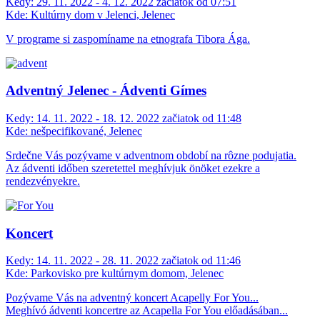
Kedy:
29. 11. 2022 - 4. 12. 2022 začiatok od 07:51
Kde:
Kultúrny dom v Jelenci, Jelenec
V programe si zaspomíname na etnografa Tibora Ága.
Adventný Jelenec - Ádventi Gímes
Kedy:
14. 11. 2022 - 18. 12. 2022 začiatok od 11:48
Kde:
nešpecifikované, Jelenec
Srdečne Vás pozývame v adventnom období na rôzne podujatia.
Az ádventi időben szeretettel meghívjuk önöket ezekre a
rendezvényekre.
Koncert
Kedy:
14. 11. 2022 - 28. 11. 2022 začiatok od 11:46
Kde:
Parkovisko pre kultúrnym domom, Jelenec
Pozývame Vás na adventný koncert Acapelly For You...
Meghívó ádventi koncertre az Acapella For You előadásában...