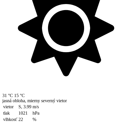
31 °C
15 °C
jasná obloha, mierny severný vietor
vietor
S, 3.99
m/s
tlak
1021
hPa
vlhkosť
22
%