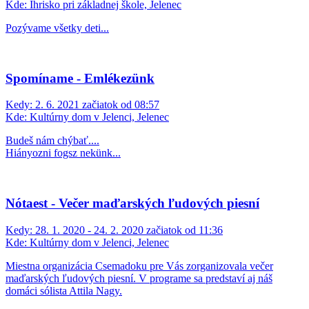
Kde:
Ihrisko pri základnej škole, Jelenec
Pozývame všetky deti...
Spomíname - Emlékezünk
Kedy:
2. 6. 2021 začiatok od 08:57
Kde:
Kultúrny dom v Jelenci, Jelenec
Budeš nám chýbať....
Hiányozni fogsz nekünk...
Nótaest - Večer maďarských ľudových piesní
Kedy:
28. 1. 2020 - 24. 2. 2020 začiatok od 11:36
Kde:
Kultúrny dom v Jelenci, Jelenec
Miestna organizácia Csemadoku pre Vás zorganizovala večer
maďarských ľudových piesní. V programe sa predstaví aj náš
domáci sólista Attila Nagy.