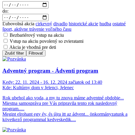
do:
Ľubovolná akcia
cirkevný
divadlo
historické akcie
hudba
ostatné
šport, aktívne trávenie voľného času
Bezbariérový vstup na akciu
Vstup na akciu povolený so zvieratami
Akcia je vhodná pre deti
Zrušiť filter
Filtrovať
Adventný program - Ádventi program
Kedy:
22. 11. 2024 - 16. 12. 2024 začiatok od 13:40
Kde:
Kultúrny dom v Jelenci, Jelenec
Rok ubehol ako voda, a my tu znova máme adventné obdobie...
Miestna samospráva pre Vás pripravila tento rok nasledovný
program.....
Megint elrohant egy év, és újra itt az ádvent... önkormányzatunk a
következő programmal kedveskedik....