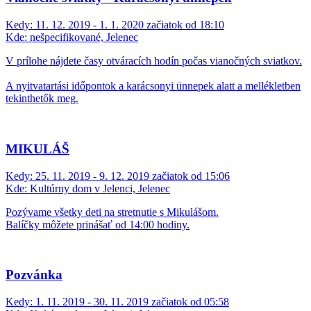
Kedy:
11. 12. 2019 - 1. 1. 2020 začiatok od 18:10
Kde:
nešpecifikované, Jelenec
V prílohe nájdete časy otváracích hodín počas vianočných sviatkov.
A nyitvatartási időpontok a karácsonyi ünnepek alatt a mellékletben
tekinthetők meg.
MIKULÁŠ
Kedy:
25. 11. 2019 - 9. 12. 2019 začiatok od 15:06
Kde:
Kultúrny dom v Jelenci, Jelenec
Pozývame všetky deti na stretnutie s Mikulášom.
Balíčky môžete prinášať od 14:00 hodiny.
Pozvánka
Kedy:
1. 11. 2019 - 30. 11. 2019 začiatok od 05:58