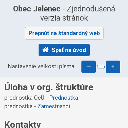
Obec Jelenec
- Zjednodušená
verzia stránok
Prepnúť na štandardný web
Späť na úvod
Nastavenie veľkosti písma
—
+
Úloha v org. štruktúre
prednostka OcÚ -
Prednostka
prednostka -
Zamestnanci
Kontakty