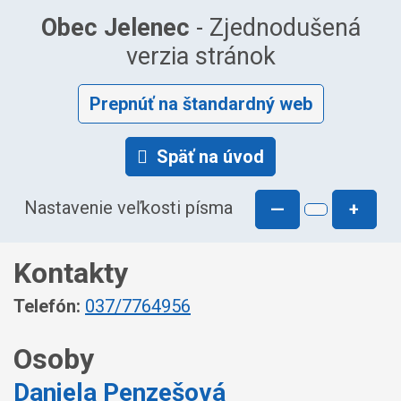
Obec Jelenec
- Zjednodušená
verzia stránok
Prepnúť na štandardný web
Späť na úvod
Nastavenie veľkosti písma
—
+
Kontakty
Telefón:
037/7764956
Osoby
Daniela Penzešová