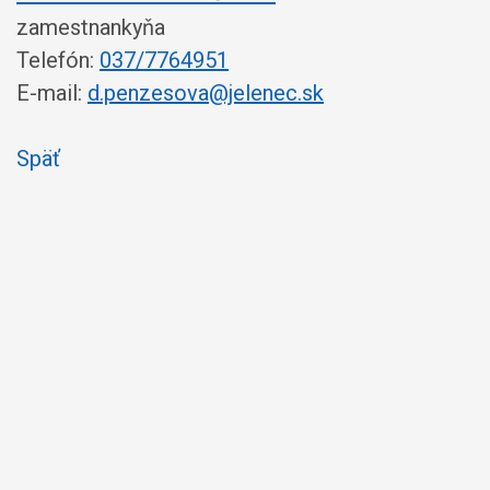
zamestnankyňa
Telefón:
037/7764951
E-mail:
d.penzesova@jelenec.sk
Späť