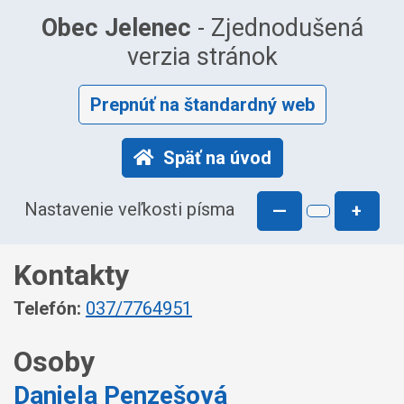
Obec Jelenec
- Zjednodušená
verzia stránok
Prepnúť na štandardný web
Späť na úvod
Nastavenie veľkosti písma
—
+
Kontakty
Telefón:
037/7764951
Osoby
Daniela Penzešová