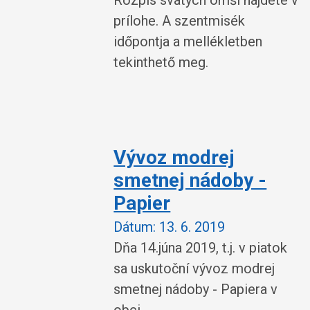
Rozpis svätých omší nájdete v
prílohe. A szentmisék
időpontja a mellékletben
tekinthető meg.
Vývoz modrej
smetnej nádoby -
Papier
Dátum:
13. 6. 2019
Dňa 14.júna 2019, t.j. v piatok
sa uskutoční vývoz modrej
smetnej nádoby - Papiera v
obci.