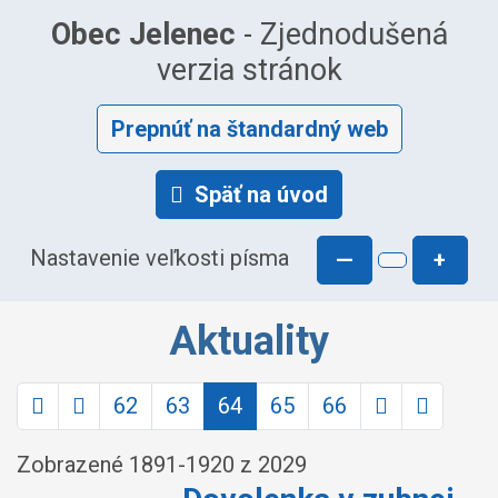
Obec Jelenec
- Zjednodušená
verzia stránok
Prepnúť na štandardný web
Späť na úvod
Nastavenie veľkosti písma
—
+
Aktuality
62
63
64
65
66
Zobrazené
1891
-
1920
z 2029