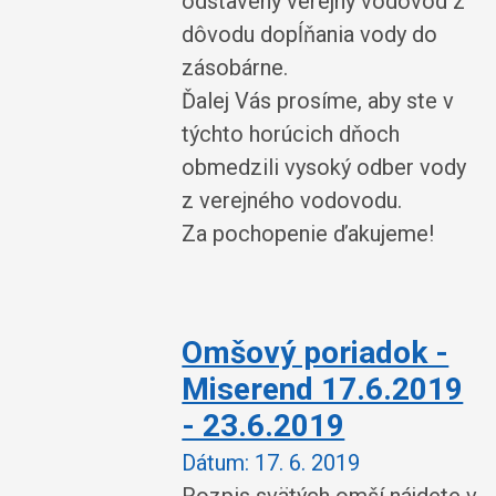
odstavený verejný vodovod z
dôvodu dopĺňania vody do
zásobárne.
Ďalej Vás prosíme, aby ste v
týchto horúcich dňoch
obmedzili vysoký odber vody
z verejného vodovodu.
Za pochopenie ďakujeme!
Omšový poriadok -
Miserend 17.6.2019
- 23.6.2019
Dátum:
17. 6. 2019