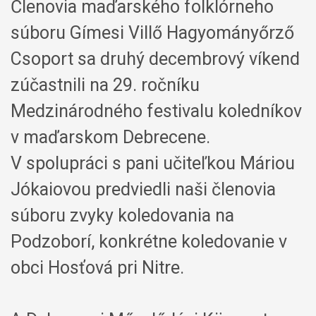
Členovia maďarského folklórneho
súboru Gímesi Villő Hagyományőrző
Csoport sa druhý decembrový víkend
zúčastnili na 29. ročníku
Medzinárodného festivalu koledníkov
v maďarskom Debrecene.
V spolupráci s pani učiteľkou Máriou
Jókaiovou predviedli naši členovia
súboru zvyky koledovania na
Podzoborí, konkrétne koledovanie v
obci Hosťová pri Nitre.