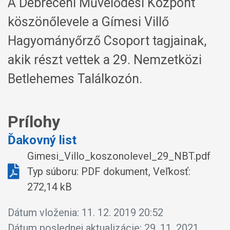
A Debreceni Művelődési Központ
köszönőlevele a Gímesi Villő
Hagyományőrző Csoport tagjainak,
akik részt vettek a 29. Nemzetközi
Betlehemes Találkozón.
Prílohy
Ďakovný list
Gimesi_Villo_koszonolevel_29_NBT.pdf
Typ súboru: PDF dokument, Veľkosť:
272,14 kB
Dátum vloženia:
11. 12. 2019 20:52
Dátum poslednej aktualizácie:
29. 11. 2021