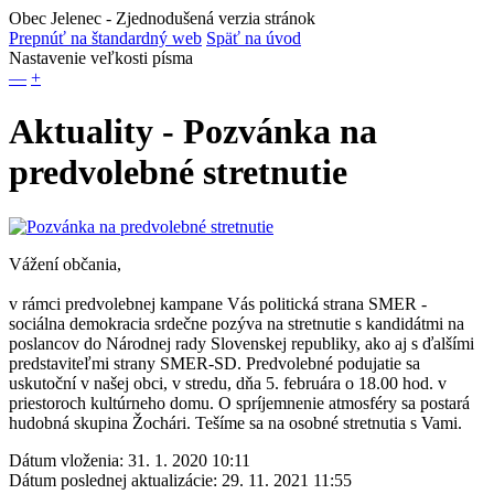
Obec Jelenec
- Zjednodušená verzia stránok
Prepnúť na štandardný web
Späť na úvod
Nastavenie veľkosti písma
—
+
Aktuality - Pozvánka na
predvolebné stretnutie
Vážení občania,
v rámci predvolebnej kampane Vás politická strana SMER -
sociálna demokracia srdečne pozýva na stretnutie s kandidátmi na
poslancov do Národnej rady Slovenskej republiky, ako aj s ďalšími
predstaviteľmi strany SMER-SD. Predvolebné podujatie sa
uskutoční v našej obci, v stredu, dňa 5. februára o 18.00 hod. v
priestoroch kultúrneho domu. O spríjemnenie atmosféry sa postará
hudobná skupina Žochári. Tešíme sa na osobné stretnutia s Vami.
Dátum vloženia:
31. 1. 2020 10:11
Dátum poslednej aktualizácie:
29. 11. 2021 11:55