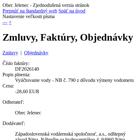
Obec Jelenec
- Zjednodušená verzia stránok
Prepnúť na štandardný web
Späť na úvod
Nastavenie veľkosti písma
—
+
Zmluvy, Faktúry, Objednávky
Zmluvy
|
Objednávky
Číslo faktúry:
DF2026140
Popis plnenia:
Vyúčtovanie vody - NB č. 790 z dôvodu výmeny vodomeru
Cena:
-28,60 EUR
Odberateľ:
Obec Jelenec
Dodávateľ:
Západoslovenská vodárenská spoločnosť, a.s., odštepný
závod Nitra, Nábrežie za hydrocentrálou 4, 94960 Nitra