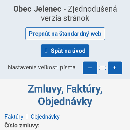
Obec Jelenec
- Zjednodušená
verzia stránok
Prepnúť na štandardný web
Späť na úvod
Nastavenie veľkosti písma
—
+
Zmluvy, Faktúry,
Objednávky
Faktúry
|
Objednávky
Číslo zmluvy: