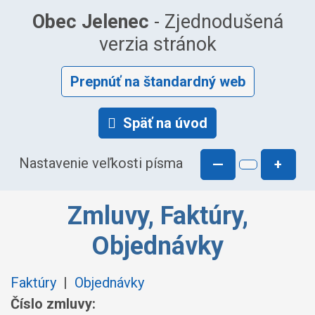
Obec Jelenec
- Zjednodušená
verzia stránok
Prepnúť na štandardný web
Späť na úvod
Nastavenie veľkosti písma
—
+
Zmluvy, Faktúry,
Objednávky
Faktúry
|
Objednávky
Číslo zmluvy: