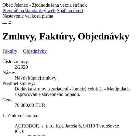
Obec Jelenec
- Zjednodušená verzia stránok
Prepnúť na štandardný web
Späť na úvod
Nastavenie veľkosti písma
—
+
Zmluvy, Faktúry, Objednávky
Faktúry
|
Objednávky
Číslo zmluvy:
2/2020
Názov:
Návrh kúpnej zmluvy
Predmet zmluvy:
Dodávka strojov a zariadení - logický celok 2. - Manipulácia
a spracovanie stavebného odpadu.
Cena:
70 080,00 EUR
1. Zmluvná strana:
AGROBOR, s. r. o., Kpt. Jaroša 6, 94110 Tvrdošovce
IČO: