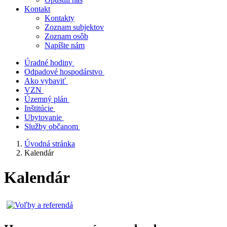
Kontakt
Kontakty
Zoznam subjektov
Zoznam osôb
Napíšte nám
Úradné hodiny
Odpadové hospodárstvo
Ako vybaviť
VZN
Územný plán
Inštitúcie
Ubytovanie
Služby občanom
Úvodná stránka
Kalendár
Kalendár