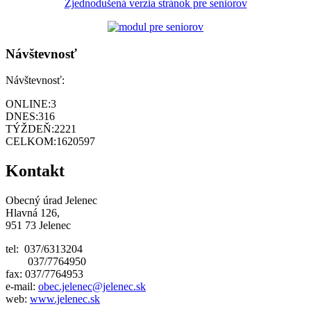
Zjednodušená verzia stránok pre seniorov
Návštevnosť
Návštevnosť:
ONLINE:
3
DNES:
316
TÝŽDEŇ:
2221
CELKOM:
1620597
Kontakt
Obecný úrad Jelenec
Hlavná 126,
951 73 Jelenec
tel: 037/6313204
037/7764950
fax: 037/7764953
e-mail:
obec.jelenec@jelenec.sk
web:
www.jelenec.sk