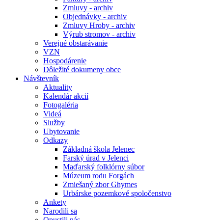
Zmluvy - archiv
Objednávky - archiv
Zmluvy Hroby - archiv
Výrub stromov - archiv
Verejné obstarávanie
VZN
Hospodárenie
Dôležité dokumeny obce
Návštevník
Aktuality
Kalendár akcií
Fotogaléria
Videá
Služby
Ubytovanie
Odkazy
Základná škola Jelenec
Farský úrad v Jelenci
Maďarský folklórny súbor
Múzeum rodu Forgách
Zmiešaný zbor Ghymes
Urbárske pozemkové spoločenstvo
Ankety
Narodili sa
Opustili nás