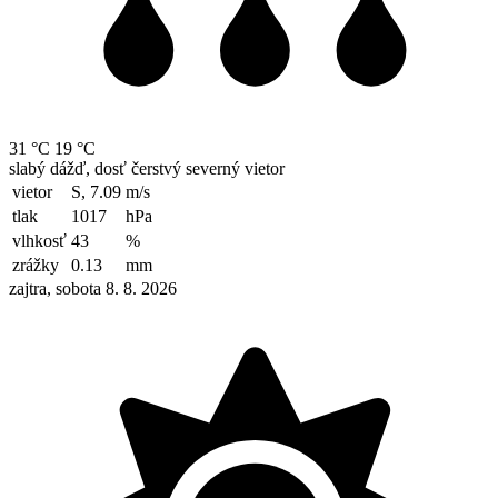
31 °C
19 °C
slabý dážď, dosť čerstvý severný vietor
vietor
S, 7.09
m/s
tlak
1017
hPa
vlhkosť
43
%
zrážky
0.13
mm
zajtra, sobota 8. 8. 2026