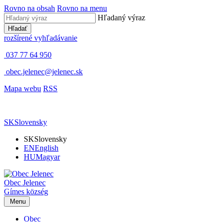
Rovno na obsah
Rovno na menu
Hľadaný výraz
Hľadať
rozšírené vyhľadávanie
037 77 64 950
obec.jelenec@jelenec.sk
Mapa webu
RSS
SK
Slovensky
SK
Slovensky
EN
English
HU
Magyar
Obec
Jelenec
Gímes
község
Menu
Obec