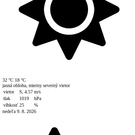
32 °C
18 °C
jasná obloha, mierny severný vietor
vietor
S, 4.57
m/s
tlak
1019
hPa
vlhkosť
25
%
nedeľa 9. 8. 2026