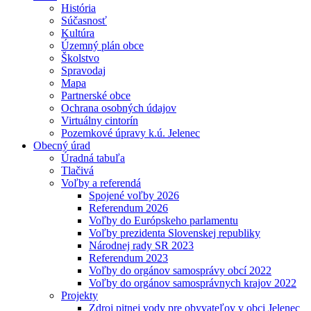
História
Súčasnosť
Kultúra
Územný plán obce
Školstvo
Spravodaj
Mapa
Partnerské obce
Ochrana osobných údajov
Virtuálny cintorín
Pozemkové úpravy k.ú. Jelenec
Obecný úrad
Úradná tabuľa
Tlačivá
Voľby a referendá
Spojené voľby 2026
Referendum 2026
Voľby do Európskeho parlamentu
Voľby prezidenta Slovenskej republiky
Národnej rady SR 2023
Referendum 2023
Voľby do orgánov samosprávy obcí 2022
Voľby do orgánov samosprávnych krajov 2022
Projekty
Zdroj pitnej vody pre obyvateľov v obci Jelenec