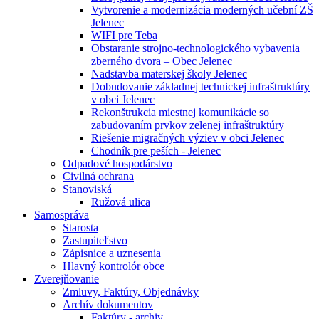
Vytvorenie a modernizácia moderných učební ZŠ
Jelenec
WIFI pre Teba
Obstaranie strojno-technologického vybavenia
zberného dvora – Obec Jelenec
Nadstavba materskej školy Jelenec
Dobudovanie základnej technickej infraštruktúry
v obci Jelenec
Rekonštrukcia miestnej komunikácie so
zabudovaním prvkov zelenej infraštruktúry
Riešenie migračných výziev v obci Jelenec
Chodník pre peších - Jelenec
Odpadové hospodárstvo
Civilná ochrana
Stanoviská
Ružová ulica
Samospráva
Starosta
Zastupiteľstvo
Zápisnice a uznesenia
Hlavný kontrolór obce
Zverejňovanie
Zmluvy, Faktúry, Objednávky
Archív dokumentov
Faktúry - archiv