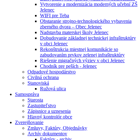
Vytvorenie a modernizácia moderných učební ZŠ
Jelenec
WIFI pre Teba
Obstaranie strojno-technologického vybavenia
zberného dvora – Obec Jelenec
Nadstavba materskej školy Jelenec
Dobudovanie základnej technickej infraštruktúry
v obci Jelenec
Rekonštrukcia miestnej komunikácie so
zabudovaním prvkov zelenej infraštruktúry
Riešenie migračných výziev v obci Jelenec
Chodník pre peších - Jelenec
Odpadové hospodárstvo
Civilná ochrana
Stanoviská
Ružová ulica
Samospráva
Starosta
Zastupiteľstvo
Zápisnice a uznesenia
Hlavný kontrolór obce
Zverejňovanie
Zmluvy, Faktúry, Objednávky
Archív dokumentov
Faktúry - archiv