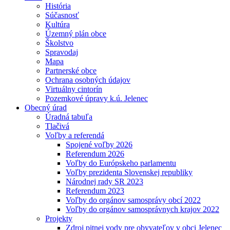
História
Súčasnosť
Kultúra
Územný plán obce
Školstvo
Spravodaj
Mapa
Partnerské obce
Ochrana osobných údajov
Virtuálny cintorín
Pozemkové úpravy k.ú. Jelenec
Obecný úrad
Úradná tabuľa
Tlačivá
Voľby a referendá
Spojené voľby 2026
Referendum 2026
Voľby do Európskeho parlamentu
Voľby prezidenta Slovenskej republiky
Národnej rady SR 2023
Referendum 2023
Voľby do orgánov samosprávy obcí 2022
Voľby do orgánov samosprávnych krajov 2022
Projekty
Zdroj pitnej vody pre obyvateľov v obci Jelenec