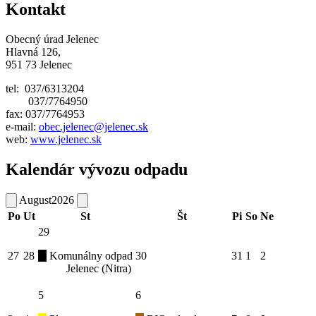
Kontakt
Obecný úrad Jelenec
Hlavná 126,
951 73 Jelenec
tel: 037/6313204
037/7764950
fax: 037/7764953
e-mail:
obec.jelenec@jelenec.sk
web:
www.jelenec.sk
Kalendár vývozu odpadu
August
2026
Po
Ut
St
Št
Pi
So
Ne
29
27
28
Komunálny odpad
30
31
1
2
Jelenec (Nitra)
5
6