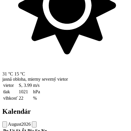
31 °C
15 °C
jasná obloha, mierny severný vietor
vietor
S, 3.99
m/s
tlak
1021
hPa
vlhkosť
22
%
Kalendár
August
2026
Po
Ut
St
Št
Pia
So
Ne