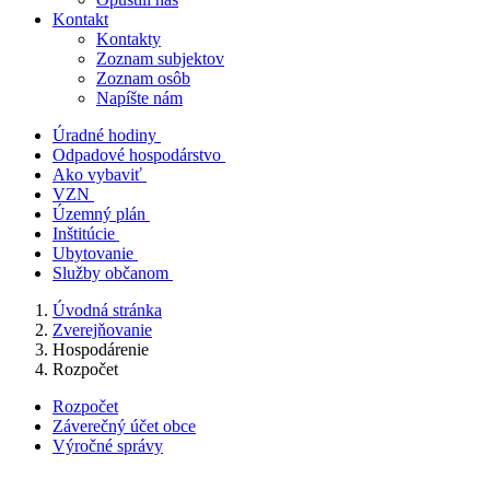
Kontakt
Kontakty
Zoznam subjektov
Zoznam osôb
Napíšte nám
Úradné hodiny
Odpadové hospodárstvo
Ako vybaviť
VZN
Územný plán
Inštitúcie
Ubytovanie
Služby občanom
Úvodná stránka
Zverejňovanie
Hospodárenie
Rozpočet
Rozpočet
Záverečný účet obce
Výročné správy