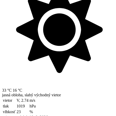
33 °C
16 °C
jasná obloha, slabý východný vietor
vietor
V, 2.74
m/s
tlak
1019
hPa
vlhkosť
23
%