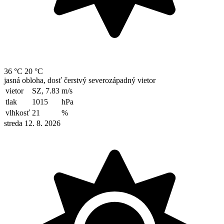
36 °C
20 °C
jasná obloha, dosť čerstvý severozápadný vietor
vietor
SZ, 7.83
m/s
tlak
1015
hPa
vlhkosť
21
%
streda 12. 8. 2026