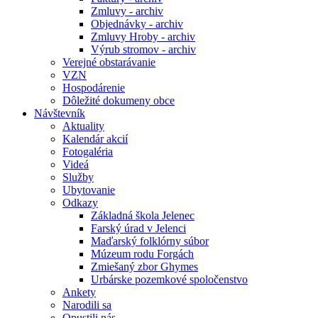
Zmluvy - archiv
Objednávky - archiv
Zmluvy Hroby - archiv
Výrub stromov - archiv
Verejné obstarávanie
VZN
Hospodárenie
Dôležité dokumeny obce
Návštevník
Aktuality
Kalendár akcií
Fotogaléria
Videá
Služby
Ubytovanie
Odkazy
Základná škola Jelenec
Farský úrad v Jelenci
Maďarský folklórny súbor
Múzeum rodu Forgách
Zmiešaný zbor Ghymes
Urbárske pozemkové spoločenstvo
Ankety
Narodili sa
Opustili nás