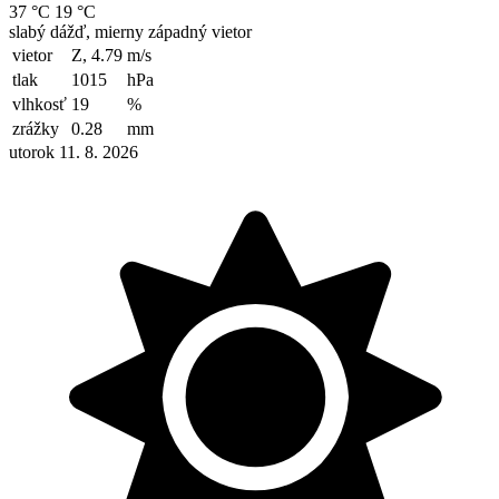
37 °C
19 °C
slabý dážď, mierny západný vietor
vietor
Z, 4.79
m/s
tlak
1015
hPa
vlhkosť
19
%
zrážky
0.28
mm
utorok 11. 8. 2026