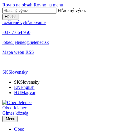
Rovno na obsah
Rovno na menu
Hľadaný výraz
Hľadať
rozšírené vyhľadávanie
037 77 64 950
obec.jelenec@jelenec.sk
Mapa webu
RSS
SK
Slovensky
SK
Slovensky
EN
English
HU
Magyar
Obec
Jelenec
Gímes
község
Menu
Obec