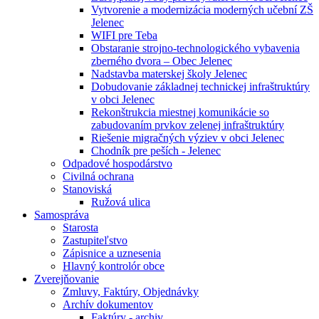
Vytvorenie a modernizácia moderných učební ZŠ
Jelenec
WIFI pre Teba
Obstaranie strojno-technologického vybavenia
zberného dvora – Obec Jelenec
Nadstavba materskej školy Jelenec
Dobudovanie základnej technickej infraštruktúry
v obci Jelenec
Rekonštrukcia miestnej komunikácie so
zabudovaním prvkov zelenej infraštruktúry
Riešenie migračných výziev v obci Jelenec
Chodník pre peších - Jelenec
Odpadové hospodárstvo
Civilná ochrana
Stanoviská
Ružová ulica
Samospráva
Starosta
Zastupiteľstvo
Zápisnice a uznesenia
Hlavný kontrolór obce
Zverejňovanie
Zmluvy, Faktúry, Objednávky
Archív dokumentov
Faktúry - archiv