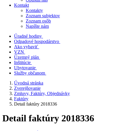
Kontakt
Kontakty
Zoznam subjektov
Zoznam osôb
Napíšte nám
Úradné hodiny
Odpadové hospodárstvo
Ako vybaviť
VZN
Územný plán
Inštitúcie
Ubytovanie
Služby občanom
Úvodná stránka
Zverejňovanie
Zmluvy, Faktúry, Objednávky
Faktúry
Detail faktúry 2018336
Detail faktúry 2018336