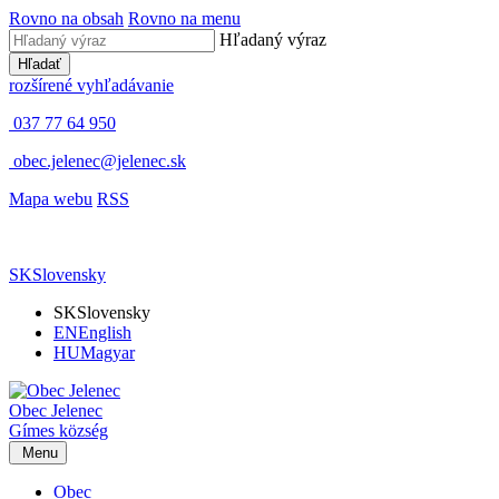
Rovno na obsah
Rovno na menu
Hľadaný výraz
Hľadať
rozšírené vyhľadávanie
037 77 64 950
obec.jelenec@jelenec.sk
Mapa webu
RSS
SK
Slovensky
SK
Slovensky
EN
English
HU
Magyar
Obec
Jelenec
Gímes
község
Menu
Obec