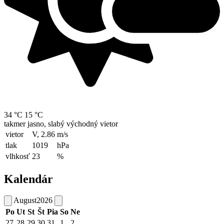
34 °C
15 °C
takmer jasno, slabý východný vietor
vietor
V, 2.86
m/s
tlak
1019
hPa
vlhkosť
23
%
Kalendár
August
2026
Po
Ut
St
Št
Pia
So
Ne
27
28
29
30
31
1
2