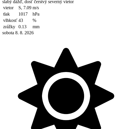
slabý dážď, dosť čerstvý severný vietor
vietor
S, 7.09
m/s
tlak
1017
hPa
vlhkosť
43
%
zrážky
0.13
mm
sobota 8. 8. 2026