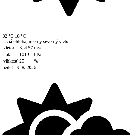
32 °C
18 °C
jasná obloha, mierny severný vietor
vietor
S, 4.57
m/s
tlak
1019
hPa
vlhkosť
25
%
nedeľa 9. 8. 2026