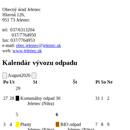
Obecný úrad Jelenec
Hlavná 126,
951 73 Jelenec
tel: 037/6313204
037/7764950
fax: 037/7764953
e-mail:
obec.jelenec@jelenec.sk
web:
www.jelenec.sk
Kalendár vývozu odpadu
August
2026
Po
Ut
St
Št
Pi
So
Ne
29
27
28
Komunálny odpad
30
31
1
2
Jelenec (Nitra)
5
6
3
4
Plasty
BIO odpad
7
8
9
Jelenec (Nitra)
Jelenec (Nitra)