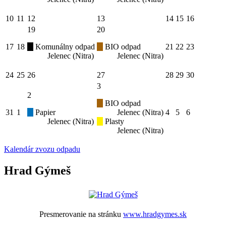
10
11
12
13
14
15
16
19
20
17
18
Komunálny odpad
BIO odpad
21
22
23
Jelenec (Nitra)
Jelenec (Nitra)
24
25
26
27
28
29
30
3
2
BIO odpad
31
1
Papier
Jelenec (Nitra)
4
5
6
Jelenec (Nitra)
Plasty
Jelenec (Nitra)
Kalendár zvozu odpadu
Hrad Gýmeš
Presmerovanie na stránku
www.hradgymes.sk