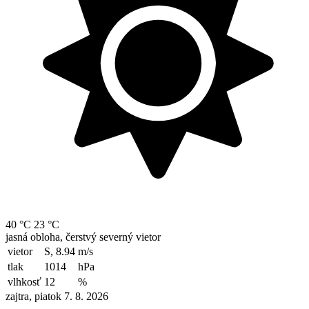
40 °C
23 °C
jasná obloha, čerstvý severný vietor
vietor
S, 8.94
m/s
tlak
1014
hPa
vlhkosť
12
%
zajtra, piatok 7. 8. 2026