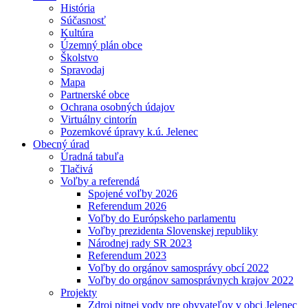
História
Súčasnosť
Kultúra
Územný plán obce
Školstvo
Spravodaj
Mapa
Partnerské obce
Ochrana osobných údajov
Virtuálny cintorín
Pozemkové úpravy k.ú. Jelenec
Obecný úrad
Úradná tabuľa
Tlačivá
Voľby a referendá
Spojené voľby 2026
Referendum 2026
Voľby do Európskeho parlamentu
Voľby prezidenta Slovenskej republiky
Národnej rady SR 2023
Referendum 2023
Voľby do orgánov samosprávy obcí 2022
Voľby do orgánov samosprávnych krajov 2022
Projekty
Zdroj pitnej vody pre obyvateľov v obci Jelenec