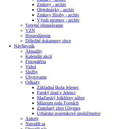
Zmluvy - archiv
Objednávky - archiv
Zmluvy Hroby - archiv
Výrub stromov - archiv
Verejné obstarávanie
VZN
Hospodárenie
Dôležité dokumeny obce
Návštevník
Aktuality
Kalendár akcií
Fotogaléria
Videá
Služby
Ubytovanie
Odkazy
Základná škola Jelenec
Farský úrad v Jelenci
Maďarský folklórny súbor
Múzeum rodu Forgách
Zmiešaný zbor Ghymes
Urbárske pozemkové spoločenstvo
Ankety
Narodili sa
Opustili nás