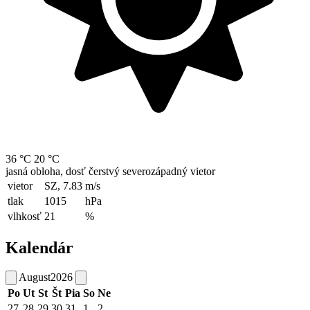
36 °C
20 °C
jasná obloha, dosť čerstvý severozápadný vietor
vietor
SZ, 7.83
m/s
tlak
1015
hPa
vlhkosť
21
%
Kalendár
August
2026
Po
Ut
St
Št
Pia
So
Ne
27
28
29
30
31
1
2