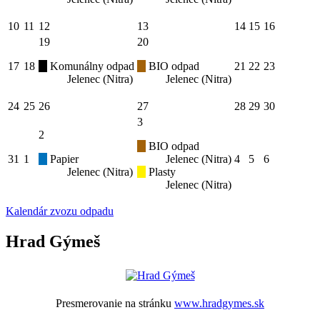
10
11
12
13
14
15
16
19
20
17
18
Komunálny odpad
BIO odpad
21
22
23
Jelenec (Nitra)
Jelenec (Nitra)
24
25
26
27
28
29
30
3
2
BIO odpad
31
1
Papier
Jelenec (Nitra)
4
5
6
Jelenec (Nitra)
Plasty
Jelenec (Nitra)
Kalendár zvozu odpadu
Hrad Gýmeš
Presmerovanie na stránku
www.hradgymes.sk