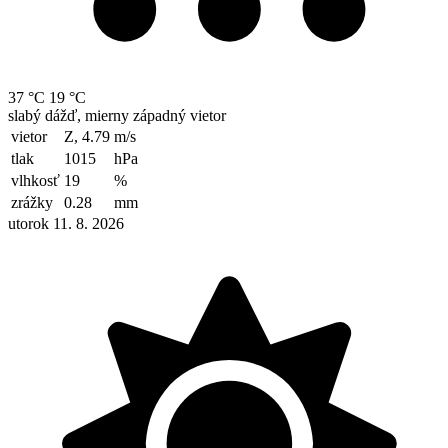
37 °C
19 °C
slabý dážď, mierny západný vietor
vietor
Z, 4.79
m/s
tlak
1015
hPa
vlhkosť
19
%
zrážky
0.28
mm
utorok 11. 8. 2026