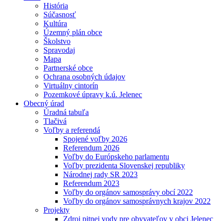
História
Súčasnosť
Kultúra
Územný plán obce
Školstvo
Spravodaj
Mapa
Partnerské obce
Ochrana osobných údajov
Virtuálny cintorín
Pozemkové úpravy k.ú. Jelenec
Obecný úrad
Úradná tabuľa
Tlačivá
Voľby a referendá
Spojené voľby 2026
Referendum 2026
Voľby do Európskeho parlamentu
Voľby prezidenta Slovenskej republiky
Národnej rady SR 2023
Referendum 2023
Voľby do orgánov samosprávy obcí 2022
Voľby do orgánov samosprávnych krajov 2022
Projekty
Zdroj pitnej vody pre obyvateľov v obci Jelenec