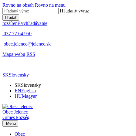
Rovno na obsah
Rovno na menu
Hľadaný výraz
Hľadať
rozšírené vyhľadávanie
037 77 64 950
obec.jelenec@jelenec.sk
Mapa webu
RSS
SK
Slovensky
SK
Slovensky
EN
English
HU
Magyar
Obec
Jelenec
Gímes
község
Menu
Obec