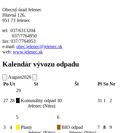
Obecný úrad Jelenec
Hlavná 126,
951 73 Jelenec
tel: 037/6313204
037/7764950
fax: 037/7764953
e-mail:
obec.jelenec@jelenec.sk
web:
www.jelenec.sk
Kalendár vývozu odpadu
August
2026
Po
Ut
St
Št
Pi
So
Ne
29
27
28
Komunálny odpad
30
31
1
2
Jelenec (Nitra)
5
6
3
4
Plasty
BIO odpad
7
8
9
Jelenec (Nitra)
Jelenec (Nitra)