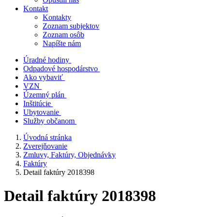
Kontakt
Kontakty
Zoznam subjektov
Zoznam osôb
Napíšte nám
Úradné hodiny
Odpadové hospodárstvo
Ako vybaviť
VZN
Územný plán
Inštitúcie
Ubytovanie
Služby občanom
Úvodná stránka
Zverejňovanie
Zmluvy, Faktúry, Objednávky
Faktúry
Detail faktúry 2018398
Detail faktúry 2018398