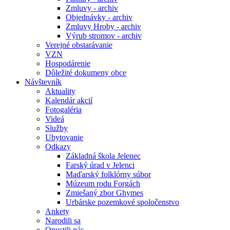
Zmluvy - archiv
Objednávky - archiv
Zmluvy Hroby - archiv
Výrub stromov - archiv
Verejné obstarávanie
VZN
Hospodárenie
Dôležité dokumeny obce
Návštevník
Aktuality
Kalendár akcií
Fotogaléria
Videá
Služby
Ubytovanie
Odkazy
Základná škola Jelenec
Farský úrad v Jelenci
Maďarský folklórny súbor
Múzeum rodu Forgách
Zmiešaný zbor Ghymes
Urbárske pozemkové spoločenstvo
Ankety
Narodili sa
Opustili nás