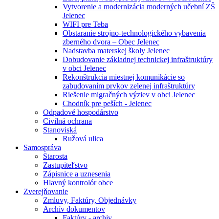
Vytvorenie a modernizácia moderných učební ZŠ
Jelenec
WIFI pre Teba
Obstaranie strojno-technologického vybavenia
zberného dvora – Obec Jelenec
Nadstavba materskej školy Jelenec
Dobudovanie základnej technickej infraštruktúry
v obci Jelenec
Rekonštrukcia miestnej komunikácie so
zabudovaním prvkov zelenej infraštruktúry
Riešenie migračných výziev v obci Jelenec
Chodník pre peších - Jelenec
Odpadové hospodárstvo
Civilná ochrana
Stanoviská
Ružová ulica
Samospráva
Starosta
Zastupiteľstvo
Zápisnice a uznesenia
Hlavný kontrolór obce
Zverejňovanie
Zmluvy, Faktúry, Objednávky
Archív dokumentov
Faktúry - archiv