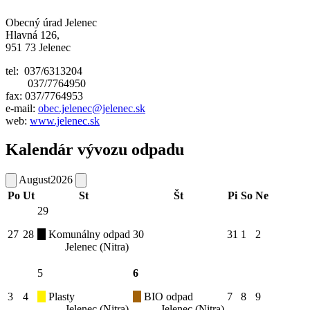
Obecný úrad Jelenec
Hlavná 126,
951 73 Jelenec
tel: 037/6313204
037/7764950
fax: 037/7764953
e-mail:
obec.jelenec@jelenec.sk
web:
www.jelenec.sk
Kalendár vývozu odpadu
August
2026
Po
Ut
St
Št
Pi
So
Ne
29
27
28
Komunálny odpad
30
31
1
2
Jelenec (Nitra)
5
6
3
4
Plasty
BIO odpad
7
8
9
Jelenec (Nitra)
Jelenec (Nitra)