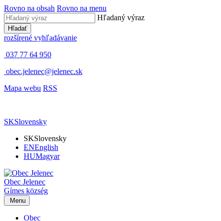
Rovno na obsah
Rovno na menu
Hľadaný výraz
Hľadať
rozšírené vyhľadávanie
037 77 64 950
obec.jelenec@jelenec.sk
Mapa webu
RSS
SK
Slovensky
SK
Slovensky
EN
English
HU
Magyar
Obec
Jelenec
Gímes
község
Menu
Obec