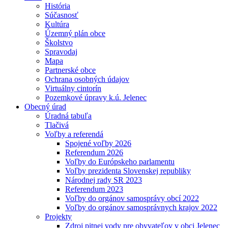
História
Súčasnosť
Kultúra
Územný plán obce
Školstvo
Spravodaj
Mapa
Partnerské obce
Ochrana osobných údajov
Virtuálny cintorín
Pozemkové úpravy k.ú. Jelenec
Obecný úrad
Úradná tabuľa
Tlačivá
Voľby a referendá
Spojené voľby 2026
Referendum 2026
Voľby do Európskeho parlamentu
Voľby prezidenta Slovenskej republiky
Národnej rady SR 2023
Referendum 2023
Voľby do orgánov samosprávy obcí 2022
Voľby do orgánov samosprávnych krajov 2022
Projekty
Zdroj pitnej vody pre obyvateľov v obci Jelenec