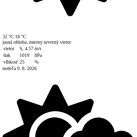
32 °C
18 °C
jasná obloha, mierny severný vietor
vietor
S, 4.57
m/s
tlak
1019
hPa
vlhkosť
25
%
nedeľa 9. 8. 2026