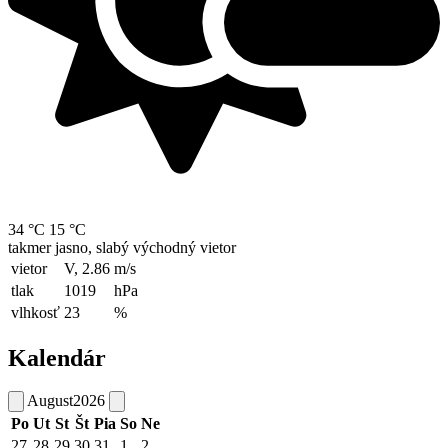
34 °C
15 °C
takmer jasno, slabý východný vietor
vietor
V, 2.86
m/s
tlak
1019
hPa
vlhkosť
23
%
Kalendár
August
2026
Po
Ut
St
Št
Pia
So
Ne
27
28
29
30
31
1
2