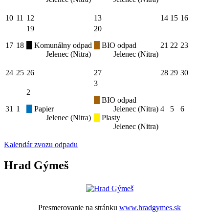
10
11
12
13
14
15
16
19
20
17
18
Komunálny odpad
BIO odpad
21
22
23
Jelenec (Nitra)
Jelenec (Nitra)
24
25
26
27
28
29
30
3
2
BIO odpad
31
1
Papier
Jelenec (Nitra)
4
5
6
Jelenec (Nitra)
Plasty
Jelenec (Nitra)
Kalendár zvozu odpadu
Hrad Gýmeš
Presmerovanie na stránku
www.hradgymes.sk