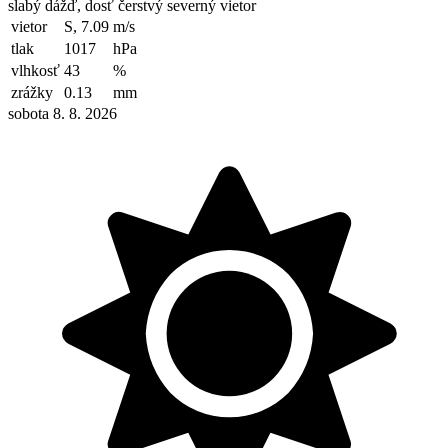
slabý dážď, dosť čerstvý severný vietor
vietor
S, 7.09
m/s
tlak
1017
hPa
vlhkosť
43
%
zrážky
0.13
mm
sobota 8. 8. 2026