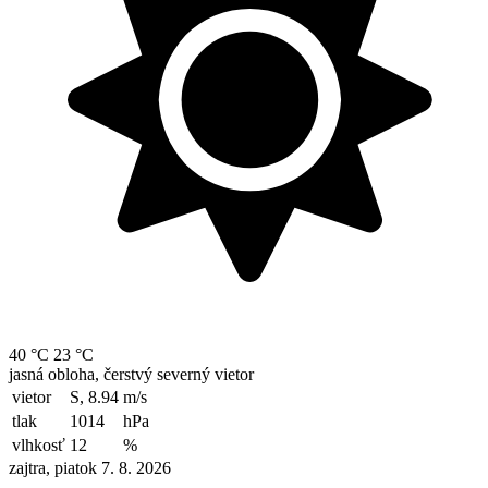
40 °C
23 °C
jasná obloha, čerstvý severný vietor
vietor
S, 8.94
m/s
tlak
1014
hPa
vlhkosť
12
%
zajtra, piatok 7. 8. 2026