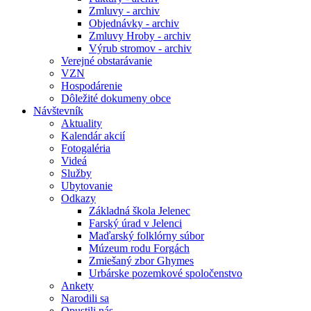
Zmluvy - archiv
Objednávky - archiv
Zmluvy Hroby - archiv
Výrub stromov - archiv
Verejné obstarávanie
VZN
Hospodárenie
Dôležité dokumeny obce
Návštevník
Aktuality
Kalendár akcií
Fotogaléria
Videá
Služby
Ubytovanie
Odkazy
Základná škola Jelenec
Farský úrad v Jelenci
Maďarský folklórny súbor
Múzeum rodu Forgách
Zmiešaný zbor Ghymes
Urbárske pozemkové spoločenstvo
Ankety
Narodili sa
Opustili nás