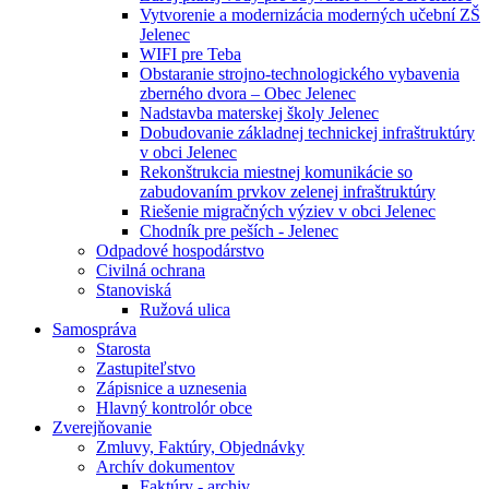
Vytvorenie a modernizácia moderných učební ZŠ
Jelenec
WIFI pre Teba
Obstaranie strojno-technologického vybavenia
zberného dvora – Obec Jelenec
Nadstavba materskej školy Jelenec
Dobudovanie základnej technickej infraštruktúry
v obci Jelenec
Rekonštrukcia miestnej komunikácie so
zabudovaním prvkov zelenej infraštruktúry
Riešenie migračných výziev v obci Jelenec
Chodník pre peších - Jelenec
Odpadové hospodárstvo
Civilná ochrana
Stanoviská
Ružová ulica
Samospráva
Starosta
Zastupiteľstvo
Zápisnice a uznesenia
Hlavný kontrolór obce
Zverejňovanie
Zmluvy, Faktúry, Objednávky
Archív dokumentov
Faktúry - archiv