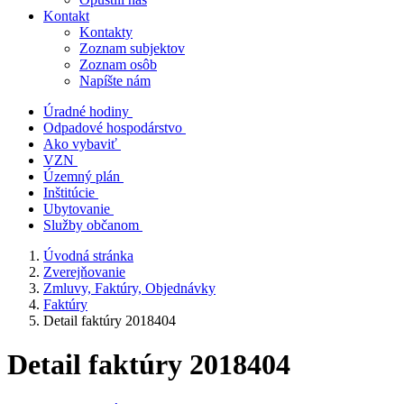
Kontakt
Kontakty
Zoznam subjektov
Zoznam osôb
Napíšte nám
Úradné hodiny
Odpadové hospodárstvo
Ako vybaviť
VZN
Územný plán
Inštitúcie
Ubytovanie
Služby občanom
Úvodná stránka
Zverejňovanie
Zmluvy, Faktúry, Objednávky
Faktúry
Detail faktúry 2018404
Detail faktúry 2018404