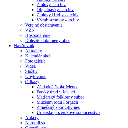
Zmluvy - archiv
Objednávky - archiv
Zmluvy Hroby - archiv
Výrub stromov - archiv
Verejné obstarávanie
VZN
Hospodárenie
Dôležité dokumeny obce
Návštevník
Aktuality
Kalendár akcií
Fotogaléria
Videá
Služby
Ubytovanie
Odkazy
Základná škola Jelenec
Farský úrad v Jelenci
Maďarský folklórny súbor
Múzeum rodu Forgách
Zmiešaný zbor Ghymes
Urbárske pozemkové spoločenstvo
Ankety
Narodili sa
Opustili nás