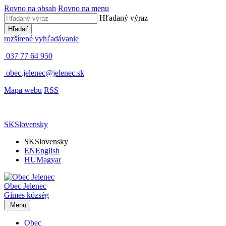
Rovno na obsah
Rovno na menu
Hľadaný výraz
Hľadať
rozšírené vyhľadávanie
037 77 64 950
obec.jelenec@jelenec.sk
Mapa webu
RSS
SK
Slovensky
SK
Slovensky
EN
English
HU
Magyar
Obec
Jelenec
Gímes
község
Menu
Obec