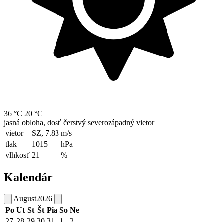
36 °C
20 °C
jasná obloha, dosť čerstvý severozápadný vietor
vietor
SZ, 7.83
m/s
tlak
1015
hPa
vlhkosť
21
%
Kalendár
August
2026
Po
Ut
St
Št
Pia
So
Ne
27
28
29
30
31
1
2