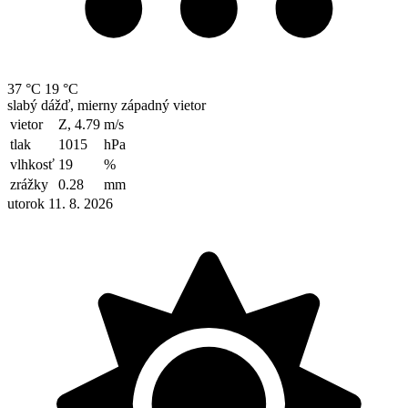
37 °C
19 °C
slabý dážď, mierny západný vietor
vietor
Z, 4.79
m/s
tlak
1015
hPa
vlhkosť
19
%
zrážky
0.28
mm
utorok 11. 8. 2026