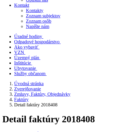
Kontakt
Kontakty
Zoznam subjektov
Zoznam osôb
Napíšte nám
Úradné hodiny
Odpadové hospodárstvo
Ako vybaviť
VZN
Územný plán
Inštitúcie
Ubytovanie
Služby občanom
Úvodná stránka
Zverejňovanie
Zmluvy, Faktúry, Objednávky
Faktúry
Detail faktúry 2018408
Detail faktúry 2018408