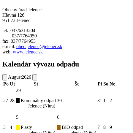
Obecný úrad Jelenec
Hlavná 126,
951 73 Jelenec
tel: 037/6313204
037/7764950
fax: 037/7764953
e-mail:
obec.jelenec@jelenec.sk
web:
www.jelenec.sk
Kalendár vývozu odpadu
August
2026
Po
Ut
St
Št
Pi
So
Ne
29
27
28
Komunálny odpad
30
31
1
2
Jelenec (Nitra)
5
6
3
4
Plasty
BIO odpad
7
8
9
Jelenec (Nitra)
Jelenec (Nitra)