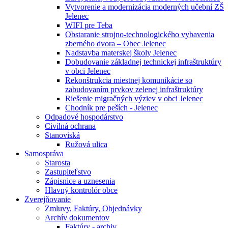
Vytvorenie a modernizácia moderných učební ZŠ
Jelenec
WIFI pre Teba
Obstaranie strojno-technologického vybavenia
zberného dvora – Obec Jelenec
Nadstavba materskej školy Jelenec
Dobudovanie základnej technickej infraštruktúry
v obci Jelenec
Rekonštrukcia miestnej komunikácie so
zabudovaním prvkov zelenej infraštruktúry
Riešenie migračných výziev v obci Jelenec
Chodník pre peších - Jelenec
Odpadové hospodárstvo
Civilná ochrana
Stanoviská
Ružová ulica
Samospráva
Starosta
Zastupiteľstvo
Zápisnice a uznesenia
Hlavný kontrolór obce
Zverejňovanie
Zmluvy, Faktúry, Objednávky
Archív dokumentov
Faktúry - archiv