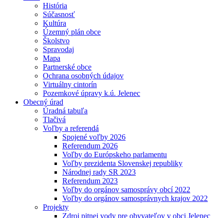
História
Súčasnosť
Kultúra
Územný plán obce
Školstvo
Spravodaj
Mapa
Partnerské obce
Ochrana osobných údajov
Virtuálny cintorín
Pozemkové úpravy k.ú. Jelenec
Obecný úrad
Úradná tabuľa
Tlačivá
Voľby a referendá
Spojené voľby 2026
Referendum 2026
Voľby do Európskeho parlamentu
Voľby prezidenta Slovenskej republiky
Národnej rady SR 2023
Referendum 2023
Voľby do orgánov samosprávy obcí 2022
Voľby do orgánov samosprávnych krajov 2022
Projekty
Zdroj pitnej vody pre obyvateľov v obci Jelenec