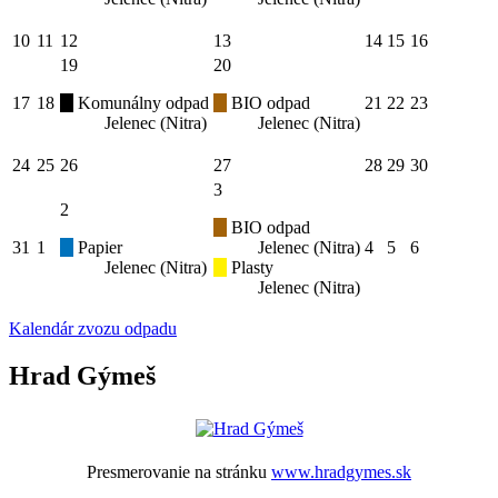
10
11
12
13
14
15
16
19
20
17
18
Komunálny odpad
BIO odpad
21
22
23
Jelenec (Nitra)
Jelenec (Nitra)
24
25
26
27
28
29
30
3
2
BIO odpad
31
1
Papier
Jelenec (Nitra)
4
5
6
Jelenec (Nitra)
Plasty
Jelenec (Nitra)
Kalendár zvozu odpadu
Hrad Gýmeš
Presmerovanie na stránku
www.hradgymes.sk