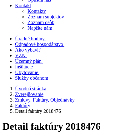
Kontakt
Kontakty
Zoznam subjektov
Zoznam osôb
Napíšte nám
Úradné hodiny
Odpadové hospodárstvo
Ako vybaviť
VZN
Územný plán
Inštitúcie
Ubytovanie
Služby občanom
Úvodná stránka
Zverejňovanie
Zmluvy, Faktúry, Objednávky
Faktúry
Detail faktúry 2018476
Detail faktúry 2018476