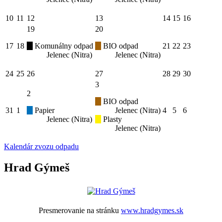
10
11
12
13
14
15
16
19
20
17
18
Komunálny odpad
BIO odpad
21
22
23
Jelenec (Nitra)
Jelenec (Nitra)
24
25
26
27
28
29
30
3
2
BIO odpad
31
1
Papier
Jelenec (Nitra)
4
5
6
Jelenec (Nitra)
Plasty
Jelenec (Nitra)
Kalendár zvozu odpadu
Hrad Gýmeš
Presmerovanie na stránku
www.hradgymes.sk