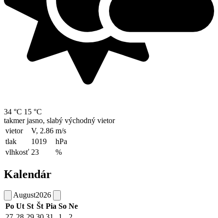
34 °C
15 °C
takmer jasno, slabý východný vietor
vietor
V, 2.86
m/s
tlak
1019
hPa
vlhkosť
23
%
Kalendár
August
2026
Po
Ut
St
Št
Pia
So
Ne
27
28
29
30
31
1
2