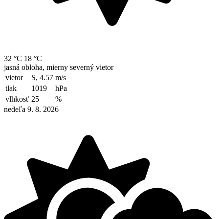
32 °C
18 °C
jasná obloha, mierny severný vietor
vietor
S, 4.57
m/s
tlak
1019
hPa
vlhkosť
25
%
nedeľa 9. 8. 2026