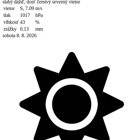
slabý dážď, dosť čerstvý severný vietor
vietor
S, 7.09
m/s
tlak
1017
hPa
vlhkosť
43
%
zrážky
0.13
mm
sobota 8. 8. 2026