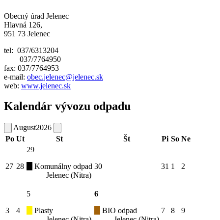
Obecný úrad Jelenec
Hlavná 126,
951 73 Jelenec
tel: 037/6313204
037/7764950
fax: 037/7764953
e-mail:
obec.jelenec@jelenec.sk
web:
www.jelenec.sk
Kalendár vývozu odpadu
August
2026
Po
Ut
St
Št
Pi
So
Ne
29
27
28
Komunálny odpad
30
31
1
2
Jelenec (Nitra)
5
6
3
4
Plasty
BIO odpad
7
8
9
Jelenec (Nitra)
Jelenec (Nitra)