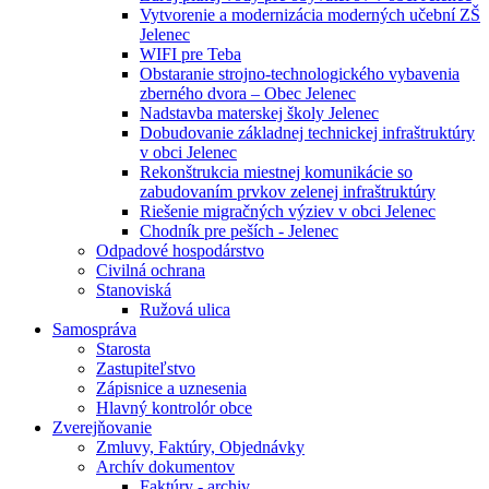
Vytvorenie a modernizácia moderných učební ZŠ
Jelenec
WIFI pre Teba
Obstaranie strojno-technologického vybavenia
zberného dvora – Obec Jelenec
Nadstavba materskej školy Jelenec
Dobudovanie základnej technickej infraštruktúry
v obci Jelenec
Rekonštrukcia miestnej komunikácie so
zabudovaním prvkov zelenej infraštruktúry
Riešenie migračných výziev v obci Jelenec
Chodník pre peších - Jelenec
Odpadové hospodárstvo
Civilná ochrana
Stanoviská
Ružová ulica
Samospráva
Starosta
Zastupiteľstvo
Zápisnice a uznesenia
Hlavný kontrolór obce
Zverejňovanie
Zmluvy, Faktúry, Objednávky
Archív dokumentov
Faktúry - archiv