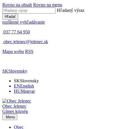
Rovno na obsah
Rovno na menu
Hľadaný výraz
Hľadať
rozšírené vyhľadávanie
037 77 64 950
obec.jelenec@jelenec.sk
Mapa webu
RSS
SK
Slovensky
SK
Slovensky
EN
English
HU
Magyar
Obec
Jelenec
Gímes
község
Menu
Obec