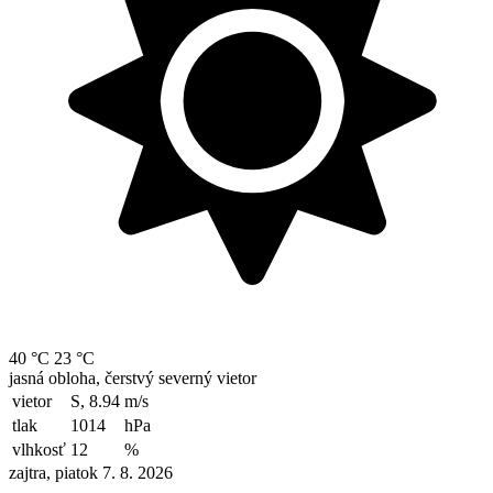
40 °C
23 °C
jasná obloha, čerstvý severný vietor
vietor
S, 8.94
m/s
tlak
1014
hPa
vlhkosť
12
%
zajtra, piatok 7. 8. 2026