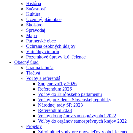
História
Súčasnosť
Kultúra
Územný plán obce
Školstvo
Spravodaj
Mapa
Partnerské obce
Ochrana osobných údajov
Virtuálny cintorín
Pozemkové úpravy k.ú. Jelenec
Obecný úrad
Úradná tabuľa
Tlačivá
Voľby a referendá
Spojené voľby 2026
Referendum 2026
Voľby do Európskeho parlamentu
Voľby prezidenta Slovenskej republiky
Národnej rady SR 2023
Referendum 2023
Voľby do orgánov samosprávy obcí 2022
Voľby do orgánov samosprávnych krajov 2022
Projekty
Zdroj pitnej vody pre obyvateľov v obci Jelenec