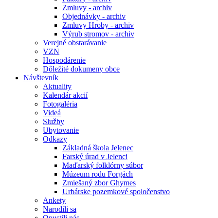
Zmluvy - archiv
Objednávky - archiv
Zmluvy Hroby - archiv
Výrub stromov - archiv
Verejné obstarávanie
VZN
Hospodárenie
Dôležité dokumeny obce
Návštevník
Aktuality
Kalendár akcií
Fotogaléria
Videá
Služby
Ubytovanie
Odkazy
Základná škola Jelenec
Farský úrad v Jelenci
Maďarský folklórny súbor
Múzeum rodu Forgách
Zmiešaný zbor Ghymes
Urbárske pozemkové spoločenstvo
Ankety
Narodili sa
Opustili nás