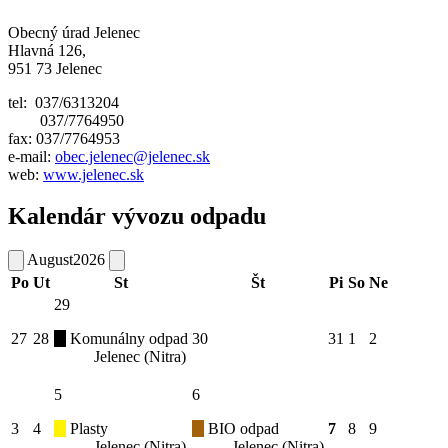
Obecný úrad Jelenec
Hlavná 126,
951 73 Jelenec
tel: 037/6313204
037/7764950
fax: 037/7764953
e-mail:
obec.jelenec@jelenec.sk
web:
www.jelenec.sk
Kalendár vývozu odpadu
August
2026
Po
Ut
St
Št
Pi
So
Ne
29
27
28
Komunálny odpad
30
31
1
2
Jelenec (Nitra)
5
6
3
4
Plasty
BIO odpad
7
8
9
Jelenec (Nitra)
Jelenec (Nitra)