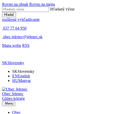
Rovno na obsah
Rovno na menu
Hľadaný výraz
Hľadať
rozšírené vyhľadávanie
037 77 64 950
obec.jelenec@jelenec.sk
Mapa webu
RSS
SK
Slovensky
SK
Slovensky
EN
English
HU
Magyar
Obec
Jelenec
Gímes
község
Menu
Obec