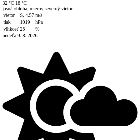
32 °C
18 °C
jasná obloha, mierny severný vietor
vietor
S, 4.57
m/s
tlak
1019
hPa
vlhkosť
25
%
nedeľa 9. 8. 2026