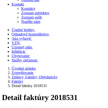
Kontakt
Kontakty
Zoznam subjektov
Zoznam osôb
Napíšte nám
Úradné hodiny
Odpadové hospodárstvo
Ako vybaviť
VZN
Územný plán
Inštitúcie
Ubytovanie
Služby občanom
Úvodná stránka
Zverejňovanie
Zmluvy, Faktúry, Objednávky
Faktúry
Detail faktúry 2018531
Detail faktúry 2018531