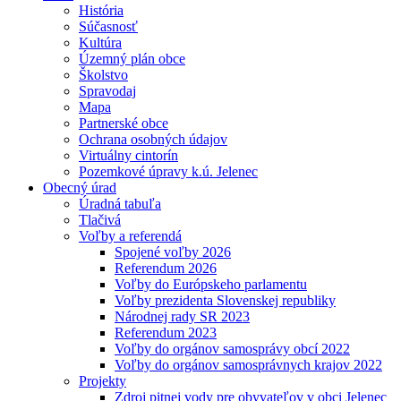
História
Súčasnosť
Kultúra
Územný plán obce
Školstvo
Spravodaj
Mapa
Partnerské obce
Ochrana osobných údajov
Virtuálny cintorín
Pozemkové úpravy k.ú. Jelenec
Obecný úrad
Úradná tabuľa
Tlačivá
Voľby a referendá
Spojené voľby 2026
Referendum 2026
Voľby do Európskeho parlamentu
Voľby prezidenta Slovenskej republiky
Národnej rady SR 2023
Referendum 2023
Voľby do orgánov samosprávy obcí 2022
Voľby do orgánov samosprávnych krajov 2022
Projekty
Zdroj pitnej vody pre obyvateľov v obci Jelenec