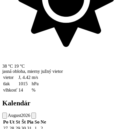
38 °C
19 °C
jasná obloha, mierny južný vietor
vietor
J, 4.42
m/s
tlak
1015
hPa
vlhkosť
14
%
Kalendár
August
2026
Po
Ut
St
Št
Pia
So
Ne
27
28
29
30
31
1
2