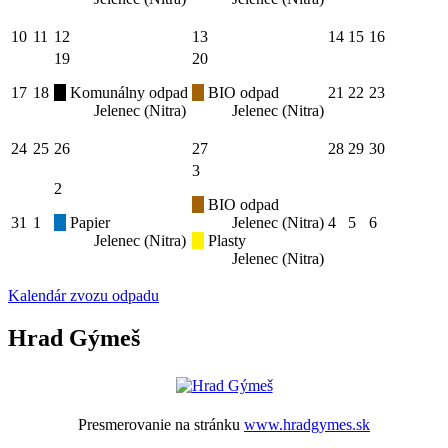
10
11
12
13
14
15
16
19
20
17
18
Komunálny odpad
BIO odpad
21
22
23
Jelenec (Nitra)
Jelenec (Nitra)
24
25
26
27
28
29
30
3
2
BIO odpad
31
1
Papier
Jelenec (Nitra)
4
5
6
Jelenec (Nitra)
Plasty
Jelenec (Nitra)
Kalendár zvozu odpadu
Hrad Gýmeš
Presmerovanie na stránku
www.hradgymes.sk