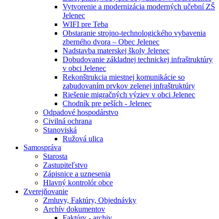
Vytvorenie a modernizácia moderných učební ZŠ
Jelenec
WIFI pre Teba
Obstaranie strojno-technologického vybavenia
zberného dvora – Obec Jelenec
Nadstavba materskej školy Jelenec
Dobudovanie základnej technickej infraštruktúry
v obci Jelenec
Rekonštrukcia miestnej komunikácie so
zabudovaním prvkov zelenej infraštruktúry
Riešenie migračných výziev v obci Jelenec
Chodník pre peších - Jelenec
Odpadové hospodárstvo
Civilná ochrana
Stanoviská
Ružová ulica
Samospráva
Starosta
Zastupiteľstvo
Zápisnice a uznesenia
Hlavný kontrolór obce
Zverejňovanie
Zmluvy, Faktúry, Objednávky
Archív dokumentov
Faktúry - archiv