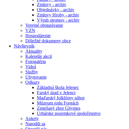
Zmluvy - archiv
Objednávky - archiv
Zmluvy Hroby - archiv
Výrub stromov - archiv
Verejné obstarávanie
VZN
Hospodárenie
Dôležité dokumeny obce
Návštevník
Aktuality
Kalendár akcií
Fotogaléria
Videá
Služby
Ubytovanie
Odkazy
Základná škola Jelenec
Farský úrad v Jelenci
Maďarský folklórny súbor
Múzeum rodu Forgách
Zmiešaný zbor Ghymes
Urbárske pozemkové spoločenstvo
Ankety
Narodili sa
Opustili nás