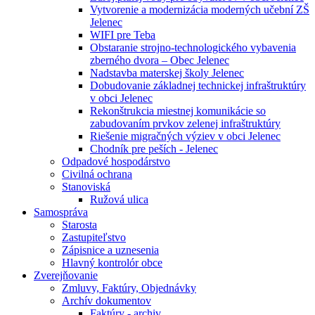
Vytvorenie a modernizácia moderných učební ZŠ
Jelenec
WIFI pre Teba
Obstaranie strojno-technologického vybavenia
zberného dvora – Obec Jelenec
Nadstavba materskej školy Jelenec
Dobudovanie základnej technickej infraštruktúry
v obci Jelenec
Rekonštrukcia miestnej komunikácie so
zabudovaním prvkov zelenej infraštruktúry
Riešenie migračných výziev v obci Jelenec
Chodník pre peších - Jelenec
Odpadové hospodárstvo
Civilná ochrana
Stanoviská
Ružová ulica
Samospráva
Starosta
Zastupiteľstvo
Zápisnice a uznesenia
Hlavný kontrolór obce
Zverejňovanie
Zmluvy, Faktúry, Objednávky
Archív dokumentov
Faktúry - archiv