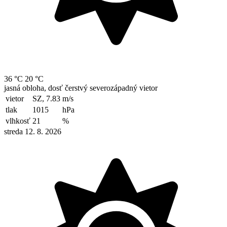
36 °C
20 °C
jasná obloha, dosť čerstvý severozápadný vietor
vietor
SZ, 7.83
m/s
tlak
1015
hPa
vlhkosť
21
%
streda 12. 8. 2026