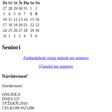
Po
Ut
St
Št
Pia
So
Ne
27
28
29
30
31
1
2
3
4
5
6
7
8
9
10
11
12
13
14
15
16
17
18
19
20
21
22
23
24
25
26
27
28
29
30
31
1
2
3
4
5
6
Seniori
Zjednodušená verzia stránok pre seniorov
Návštevnosť
Návštevnosť:
ONLINE:
0
DNES:
237
TÝŽDEŇ:
2910
CELKOM:
1621286