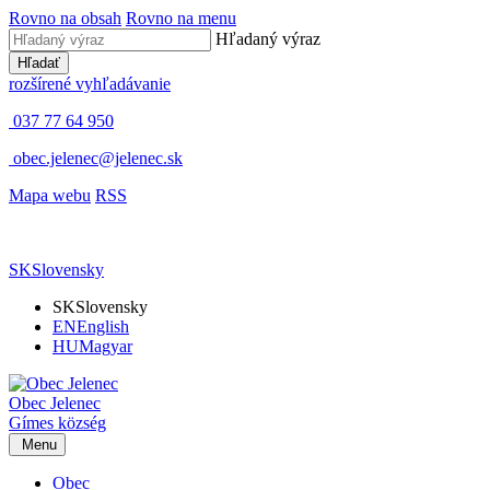
Rovno na obsah
Rovno na menu
Hľadaný výraz
Hľadať
rozšírené vyhľadávanie
037 77 64 950
obec.jelenec@jelenec.sk
Mapa webu
RSS
SK
Slovensky
SK
Slovensky
EN
English
HU
Magyar
Obec
Jelenec
Gímes
község
Menu
Obec