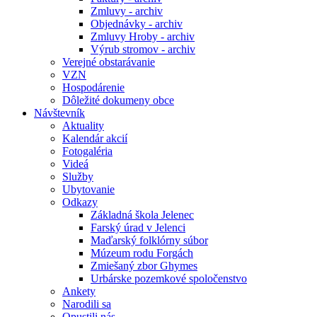
Zmluvy - archiv
Objednávky - archiv
Zmluvy Hroby - archiv
Výrub stromov - archiv
Verejné obstarávanie
VZN
Hospodárenie
Dôležité dokumeny obce
Návštevník
Aktuality
Kalendár akcií
Fotogaléria
Videá
Služby
Ubytovanie
Odkazy
Základná škola Jelenec
Farský úrad v Jelenci
Maďarský folklórny súbor
Múzeum rodu Forgách
Zmiešaný zbor Ghymes
Urbárske pozemkové spoločenstvo
Ankety
Narodili sa
Opustili nás