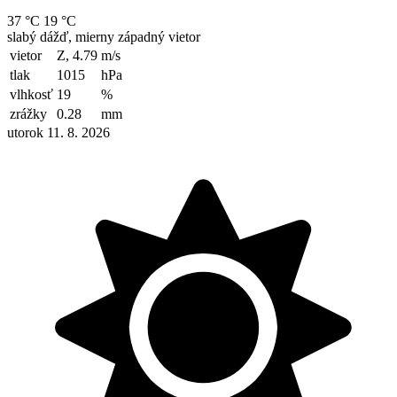
37 °C
19 °C
slabý dážď, mierny západný vietor
vietor
Z, 4.79
m/s
tlak
1015
hPa
vlhkosť
19
%
zrážky
0.28
mm
utorok 11. 8. 2026