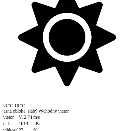
33 °C
16 °C
jasná obloha, slabý východný vietor
vietor
V, 2.74
m/s
tlak
1019
hPa
vlhkosť
23
%