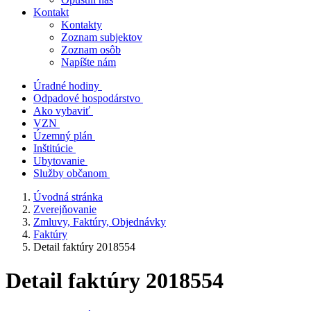
Kontakt
Kontakty
Zoznam subjektov
Zoznam osôb
Napíšte nám
Úradné hodiny
Odpadové hospodárstvo
Ako vybaviť
VZN
Územný plán
Inštitúcie
Ubytovanie
Služby občanom
Úvodná stránka
Zverejňovanie
Zmluvy, Faktúry, Objednávky
Faktúry
Detail faktúry 2018554
Detail faktúry 2018554