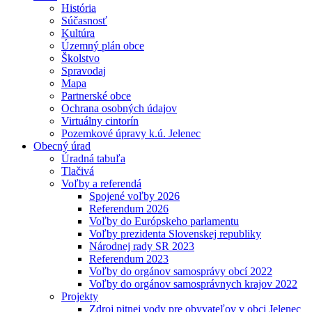
História
Súčasnosť
Kultúra
Územný plán obce
Školstvo
Spravodaj
Mapa
Partnerské obce
Ochrana osobných údajov
Virtuálny cintorín
Pozemkové úpravy k.ú. Jelenec
Obecný úrad
Úradná tabuľa
Tlačivá
Voľby a referendá
Spojené voľby 2026
Referendum 2026
Voľby do Európskeho parlamentu
Voľby prezidenta Slovenskej republiky
Národnej rady SR 2023
Referendum 2023
Voľby do orgánov samosprávy obcí 2022
Voľby do orgánov samosprávnych krajov 2022
Projekty
Zdroj pitnej vody pre obyvateľov v obci Jelenec