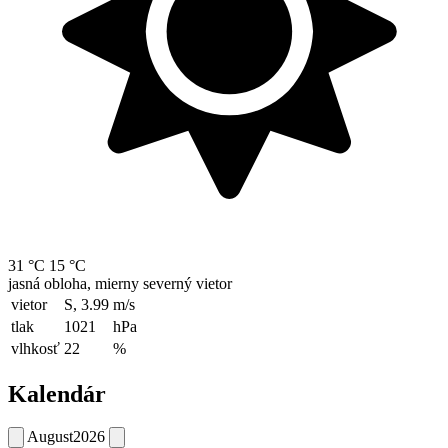
31 °C
15 °C
jasná obloha, mierny severný vietor
vietor
S, 3.99
m/s
tlak
1021
hPa
vlhkosť
22
%
Kalendár
August
2026