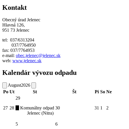
Kontakt
Obecný úrad Jelenec
Hlavná 126,
951 73 Jelenec
tel: 037/6313204
037/7764950
fax: 037/7764953
e-mail:
obec.jelenec@jelenec.sk
web:
www.jelenec.sk
Kalendár vývozu odpadu
August
2026
Po
Ut
St
Št
Pi
So
Ne
29
27
28
Komunálny odpad
30
31
1
2
Jelenec (Nitra)
5
6