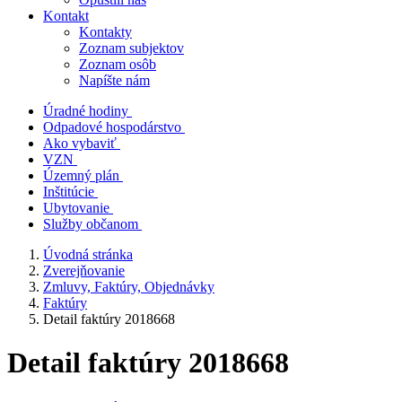
Kontakt
Kontakty
Zoznam subjektov
Zoznam osôb
Napíšte nám
Úradné hodiny
Odpadové hospodárstvo
Ako vybaviť
VZN
Územný plán
Inštitúcie
Ubytovanie
Služby občanom
Úvodná stránka
Zverejňovanie
Zmluvy, Faktúry, Objednávky
Faktúry
Detail faktúry 2018668
Detail faktúry 2018668