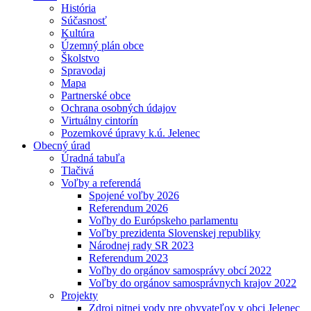
História
Súčasnosť
Kultúra
Územný plán obce
Školstvo
Spravodaj
Mapa
Partnerské obce
Ochrana osobných údajov
Virtuálny cintorín
Pozemkové úpravy k.ú. Jelenec
Obecný úrad
Úradná tabuľa
Tlačivá
Voľby a referendá
Spojené voľby 2026
Referendum 2026
Voľby do Európskeho parlamentu
Voľby prezidenta Slovenskej republiky
Národnej rady SR 2023
Referendum 2023
Voľby do orgánov samosprávy obcí 2022
Voľby do orgánov samosprávnych krajov 2022
Projekty
Zdroj pitnej vody pre obyvateľov v obci Jelenec