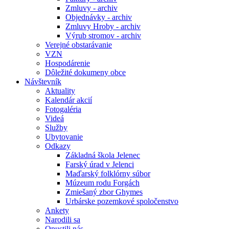
Zmluvy - archiv
Objednávky - archiv
Zmluvy Hroby - archiv
Výrub stromov - archiv
Verejné obstarávanie
VZN
Hospodárenie
Dôležité dokumeny obce
Návštevník
Aktuality
Kalendár akcií
Fotogaléria
Videá
Služby
Ubytovanie
Odkazy
Základná škola Jelenec
Farský úrad v Jelenci
Maďarský folklórny súbor
Múzeum rodu Forgách
Zmiešaný zbor Ghymes
Urbárske pozemkové spoločenstvo
Ankety
Narodili sa
Opustili nás