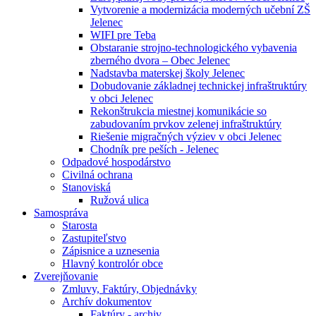
Vytvorenie a modernizácia moderných učební ZŠ
Jelenec
WIFI pre Teba
Obstaranie strojno-technologického vybavenia
zberného dvora – Obec Jelenec
Nadstavba materskej školy Jelenec
Dobudovanie základnej technickej infraštruktúry
v obci Jelenec
Rekonštrukcia miestnej komunikácie so
zabudovaním prvkov zelenej infraštruktúry
Riešenie migračných výziev v obci Jelenec
Chodník pre peších - Jelenec
Odpadové hospodárstvo
Civilná ochrana
Stanoviská
Ružová ulica
Samospráva
Starosta
Zastupiteľstvo
Zápisnice a uznesenia
Hlavný kontrolór obce
Zverejňovanie
Zmluvy, Faktúry, Objednávky
Archív dokumentov
Faktúry - archiv