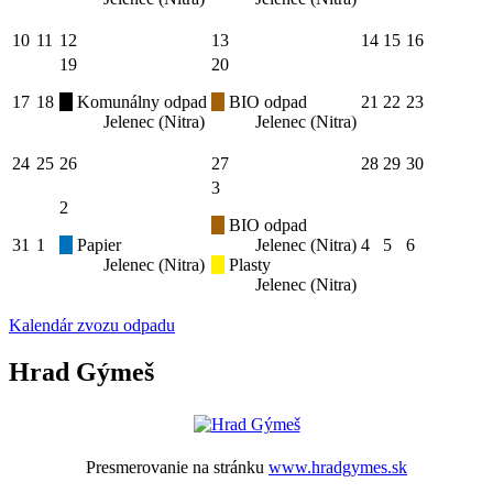
10
11
12
13
14
15
16
19
20
17
18
Komunálny odpad
BIO odpad
21
22
23
Jelenec (Nitra)
Jelenec (Nitra)
24
25
26
27
28
29
30
3
2
BIO odpad
31
1
Papier
Jelenec (Nitra)
4
5
6
Jelenec (Nitra)
Plasty
Jelenec (Nitra)
Kalendár zvozu odpadu
Hrad Gýmeš
Presmerovanie na stránku
www.hradgymes.sk