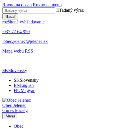
Rovno na obsah
Rovno na menu
Hľadaný výraz
Hľadať
rozšírené vyhľadávanie
037 77 64 950
obec.jelenec@jelenec.sk
Mapa webu
RSS
SK
Slovensky
SK
Slovensky
EN
English
HU
Magyar
Obec
Jelenec
Gímes
község
Menu
Obec