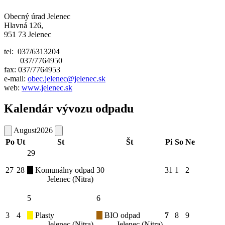
Obecný úrad Jelenec
Hlavná 126,
951 73 Jelenec
tel: 037/6313204
037/7764950
fax: 037/7764953
e-mail:
obec.jelenec@jelenec.sk
web:
www.jelenec.sk
Kalendár vývozu odpadu
August
2026
Po
Ut
St
Št
Pi
So
Ne
29
27
28
Komunálny odpad
30
31
1
2
Jelenec (Nitra)
5
6
3
4
Plasty
BIO odpad
7
8
9
Jelenec (Nitra)
Jelenec (Nitra)