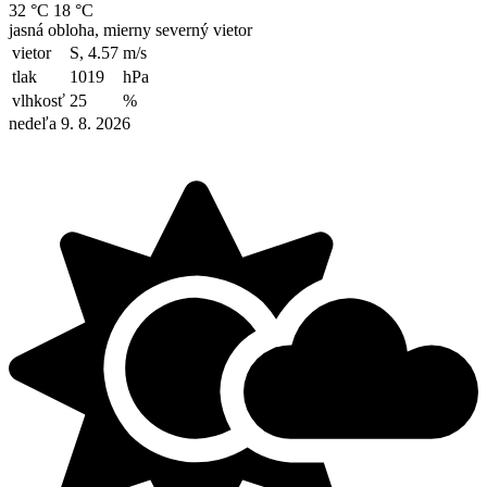
32 °C
18 °C
jasná obloha, mierny severný vietor
vietor
S, 4.57
m/s
tlak
1019
hPa
vlhkosť
25
%
nedeľa 9. 8. 2026