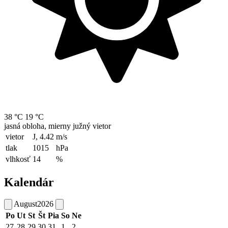
38 °C
19 °C
jasná obloha, mierny južný vietor
vietor
J, 4.42
m/s
tlak
1015
hPa
vlhkosť
14
%
Kalendár
August
2026
Po
Ut
St
Št
Pia
So
Ne
27
28
29
30
31
1
2