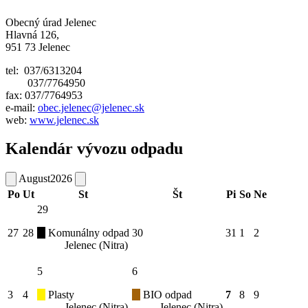
Obecný úrad Jelenec
Hlavná 126,
951 73 Jelenec
tel: 037/6313204
037/7764950
fax: 037/7764953
e-mail:
obec.jelenec@jelenec.sk
web:
www.jelenec.sk
Kalendár vývozu odpadu
August
2026
Po
Ut
St
Št
Pi
So
Ne
29
27
28
Komunálny odpad
30
31
1
2
Jelenec (Nitra)
5
6
3
4
Plasty
BIO odpad
7
8
9
Jelenec (Nitra)
Jelenec (Nitra)