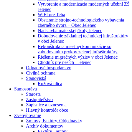
Vytvorenie a modernizácia moderných učební ZŠ
Jelenec
WIFI pre Teba
Obstaranie strojno-technologického vybavenia
zberného dvora – Obec Jelenec
Nadstavba materskej školy Jelenec
Dobudovanie základnej technickej infraštruktúry
v obci Jelenec
Rekonštrukcia miestnej komunikácie so
zabudovaním prvkov zelenej infraštruktúry
Riešenie migračných výziev v obci Jelenec
Chodník pre peších - Jelenec
Odpadové hospodárstvo
Civilná ochrana
Stanoviská
Ružová ulica
Samospráva
Starosta
Zastupiteľstvo
Zápisnice a uznesenia
Hlavný kontrolór obce
Zverejňovanie
Zmluvy, Faktúry, Objednávky
Archív dokumentov
Faktúry - archiv