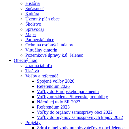
História
Súčasnosť
Kultúra
Územný plán obce
Školstvo
Spravodaj
Mapa
Partnerské obce
Ochrana osobných údajov
Virtuálny cintorín
Pozemkové úpravy k.ú. Jelenec
Obecný úrad
Úradná tabuľa
Tlačivá
Voľby a referendá
Spojené voľby 2026
Referendum 2026
Voľby do Európskeho parlamentu
Voľby prezidenta Slovenskej republiky
Národnej rady SR 2023
Referendum 2023
Voľby do orgánov samosprávy obcí 2022
Voľby do orgánov samosprávnych krajov 2022
Projekty
Zdroj pitnej vody pre obyvateľov v obci Jelenec