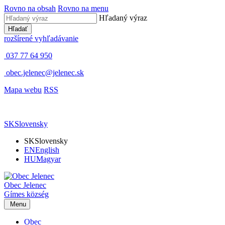
Rovno na obsah
Rovno na menu
Hľadaný výraz
Hľadať
rozšírené vyhľadávanie
037 77 64 950
obec.jelenec@jelenec.sk
Mapa webu
RSS
SK
Slovensky
SK
Slovensky
EN
English
HU
Magyar
Obec
Jelenec
Gímes
község
Menu
Obec