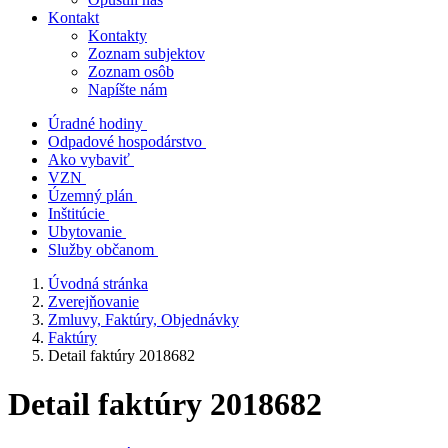
Kontakt
Kontakty
Zoznam subjektov
Zoznam osôb
Napíšte nám
Úradné hodiny
Odpadové hospodárstvo
Ako vybaviť
VZN
Územný plán
Inštitúcie
Ubytovanie
Služby občanom
Úvodná stránka
Zverejňovanie
Zmluvy, Faktúry, Objednávky
Faktúry
Detail faktúry 2018682
Detail faktúry 2018682