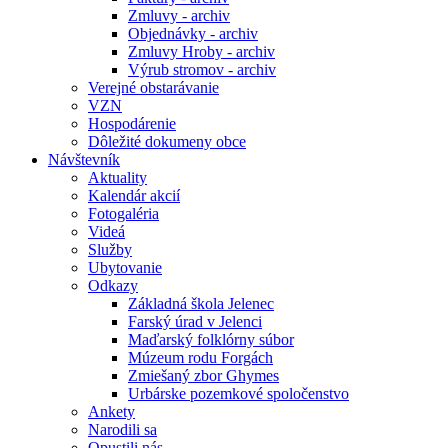
Zmluvy - archiv
Objednávky - archiv
Zmluvy Hroby - archiv
Výrub stromov - archiv
Verejné obstarávanie
VZN
Hospodárenie
Dôležité dokumeny obce
Návštevník
Aktuality
Kalendár akcií
Fotogaléria
Videá
Služby
Ubytovanie
Odkazy
Základná škola Jelenec
Farský úrad v Jelenci
Maďarský folklórny súbor
Múzeum rodu Forgách
Zmiešaný zbor Ghymes
Urbárske pozemkové spoločenstvo
Ankety
Narodili sa
Opustili nás