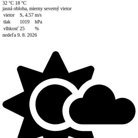
32 °C
18 °C
jasná obloha, mierny severný vietor
vietor
S, 4.57
m/s
tlak
1019
hPa
vlhkosť
25
%
nedeľa 9. 8. 2026