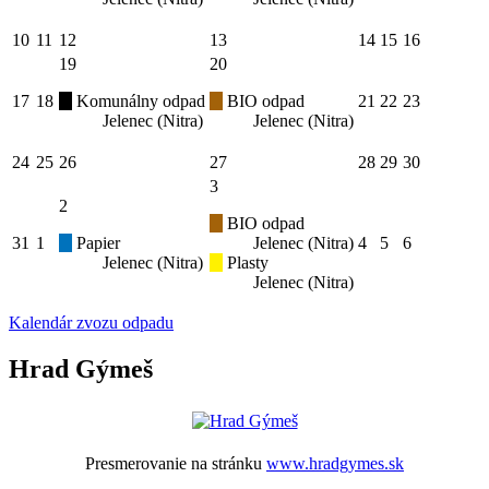
10
11
12
13
14
15
16
19
20
17
18
Komunálny odpad
BIO odpad
21
22
23
Jelenec (Nitra)
Jelenec (Nitra)
24
25
26
27
28
29
30
3
2
BIO odpad
31
1
Papier
Jelenec (Nitra)
4
5
6
Jelenec (Nitra)
Plasty
Jelenec (Nitra)
Kalendár zvozu odpadu
Hrad Gýmeš
Presmerovanie na stránku
www.hradgymes.sk