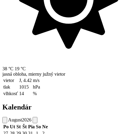
38 °C
19 °C
jasná obloha, mierny južný vietor
vietor
J, 4.42
m/s
tlak
1015
hPa
vlhkosť
14
%
Kalendár
August
2026
Po
Ut
St
Št
Pia
So
Ne
27
28
29
30
31
1
2