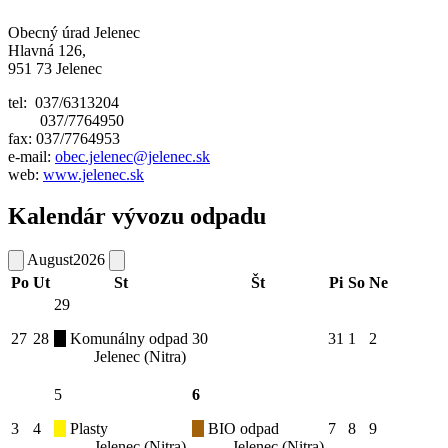
Obecný úrad Jelenec
Hlavná 126,
951 73 Jelenec
tel: 037/6313204
037/7764950
fax: 037/7764953
e-mail:
obec.jelenec@jelenec.sk
web:
www.jelenec.sk
Kalendár vývozu odpadu
August
2026
Po
Ut
St
Št
Pi
So
Ne
29
27
28
Komunálny odpad
30
31
1
2
Jelenec (Nitra)
5
6
3
4
Plasty
BIO odpad
7
8
9
Jelenec (Nitra)
Jelenec (Nitra)