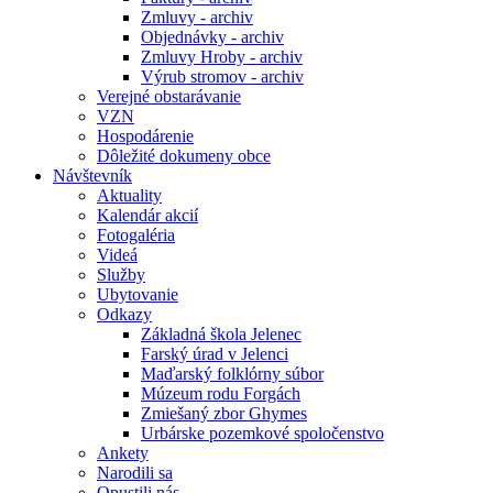
Zmluvy - archiv
Objednávky - archiv
Zmluvy Hroby - archiv
Výrub stromov - archiv
Verejné obstarávanie
VZN
Hospodárenie
Dôležité dokumeny obce
Návštevník
Aktuality
Kalendár akcií
Fotogaléria
Videá
Služby
Ubytovanie
Odkazy
Základná škola Jelenec
Farský úrad v Jelenci
Maďarský folklórny súbor
Múzeum rodu Forgách
Zmiešaný zbor Ghymes
Urbárske pozemkové spoločenstvo
Ankety
Narodili sa
Opustili nás