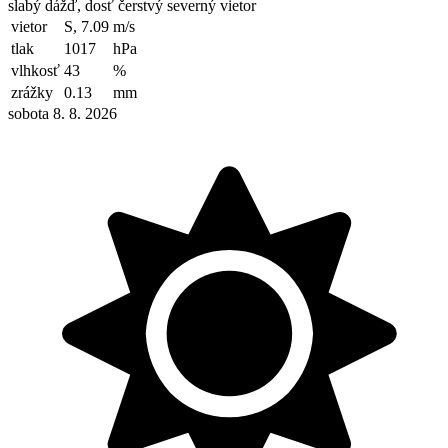
slabý dážď, dosť čerstvý severný vietor
vietor
S, 7.09
m/s
tlak
1017
hPa
vlhkosť
43
%
zrážky
0.13
mm
sobota 8. 8. 2026