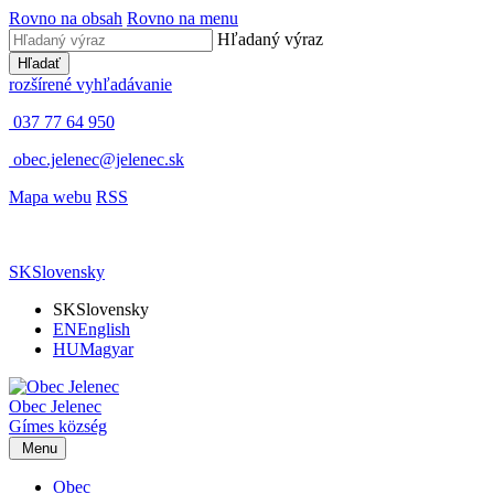
Rovno na obsah
Rovno na menu
Hľadaný výraz
Hľadať
rozšírené vyhľadávanie
037 77 64 950
obec.jelenec@jelenec.sk
Mapa webu
RSS
SK
Slovensky
SK
Slovensky
EN
English
HU
Magyar
Obec
Jelenec
Gímes
község
Menu
Obec