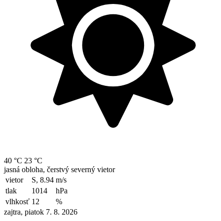
40 °C
23 °C
jasná obloha, čerstvý severný vietor
vietor
S, 8.94
m/s
tlak
1014
hPa
vlhkosť
12
%
zajtra, piatok 7. 8. 2026