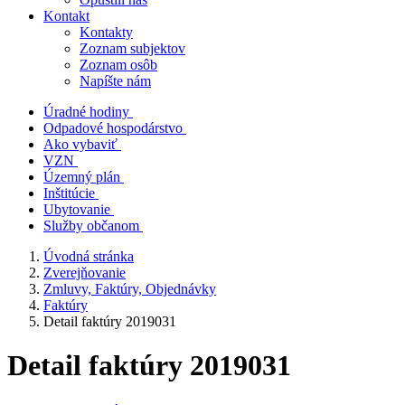
Kontakt
Kontakty
Zoznam subjektov
Zoznam osôb
Napíšte nám
Úradné hodiny
Odpadové hospodárstvo
Ako vybaviť
VZN
Územný plán
Inštitúcie
Ubytovanie
Služby občanom
Úvodná stránka
Zverejňovanie
Zmluvy, Faktúry, Objednávky
Faktúry
Detail faktúry 2019031
Detail faktúry 2019031