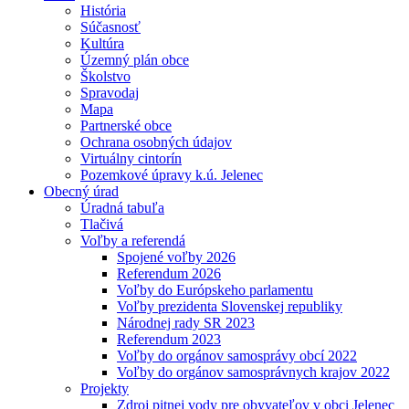
História
Súčasnosť
Kultúra
Územný plán obce
Školstvo
Spravodaj
Mapa
Partnerské obce
Ochrana osobných údajov
Virtuálny cintorín
Pozemkové úpravy k.ú. Jelenec
Obecný úrad
Úradná tabuľa
Tlačivá
Voľby a referendá
Spojené voľby 2026
Referendum 2026
Voľby do Európskeho parlamentu
Voľby prezidenta Slovenskej republiky
Národnej rady SR 2023
Referendum 2023
Voľby do orgánov samosprávy obcí 2022
Voľby do orgánov samosprávnych krajov 2022
Projekty
Zdroj pitnej vody pre obyvateľov v obci Jelenec