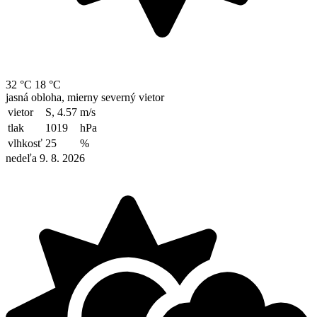
32 °C
18 °C
jasná obloha, mierny severný vietor
vietor
S, 4.57
m/s
tlak
1019
hPa
vlhkosť
25
%
nedeľa 9. 8. 2026