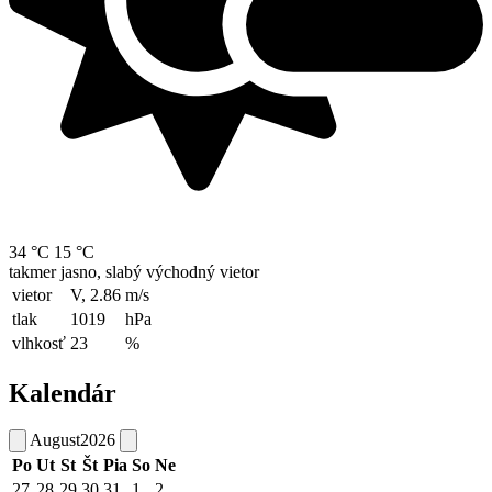
34 °C
15 °C
takmer jasno, slabý východný vietor
vietor
V, 2.86
m/s
tlak
1019
hPa
vlhkosť
23
%
Kalendár
August
2026
Po
Ut
St
Št
Pia
So
Ne
27
28
29
30
31
1
2