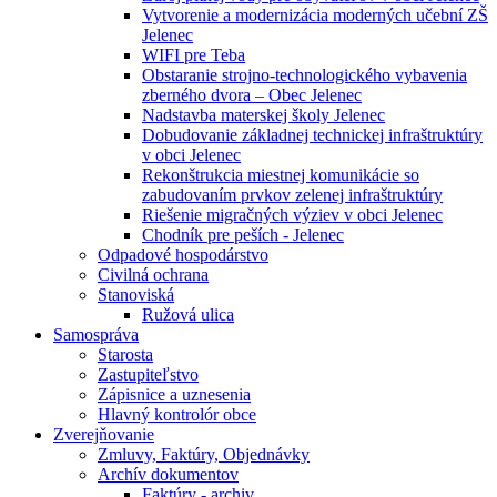
Vytvorenie a modernizácia moderných učební ZŠ
Jelenec
WIFI pre Teba
Obstaranie strojno-technologického vybavenia
zberného dvora – Obec Jelenec
Nadstavba materskej školy Jelenec
Dobudovanie základnej technickej infraštruktúry
v obci Jelenec
Rekonštrukcia miestnej komunikácie so
zabudovaním prvkov zelenej infraštruktúry
Riešenie migračných výziev v obci Jelenec
Chodník pre peších - Jelenec
Odpadové hospodárstvo
Civilná ochrana
Stanoviská
Ružová ulica
Samospráva
Starosta
Zastupiteľstvo
Zápisnice a uznesenia
Hlavný kontrolór obce
Zverejňovanie
Zmluvy, Faktúry, Objednávky
Archív dokumentov
Faktúry - archiv