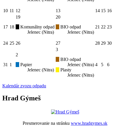
10
11
12
13
14
15
16
19
20
17
18
Komunálny odpad
BIO odpad
21
22
23
Jelenec (Nitra)
Jelenec (Nitra)
24
25
26
27
28
29
30
3
2
BIO odpad
31
1
Papier
Jelenec (Nitra)
4
5
6
Jelenec (Nitra)
Plasty
Jelenec (Nitra)
Kalendár zvozu odpadu
Hrad Gýmeš
Presmerovanie na stránku
www.hradgymes.sk