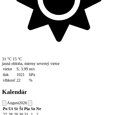
31 °C
15 °C
jasná obloha, mierny severný vietor
vietor
S, 3.99
m/s
tlak
1021
hPa
vlhkosť
22
%
Kalendár
August
2026
Po
Ut
St
Št
Pia
So
Ne
27
28
29
30
31
1
2