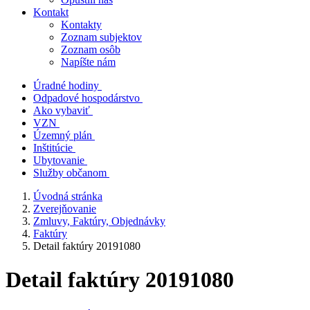
Kontakt
Kontakty
Zoznam subjektov
Zoznam osôb
Napíšte nám
Úradné hodiny
Odpadové hospodárstvo
Ako vybaviť
VZN
Územný plán
Inštitúcie
Ubytovanie
Služby občanom
Úvodná stránka
Zverejňovanie
Zmluvy, Faktúry, Objednávky
Faktúry
Detail faktúry 20191080
Detail faktúry 20191080