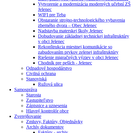
Vytvorenie a modernizácia moderných učební ZŠ
Jelenec
WIFI pre Teba
Obstaranie strojno-technologického vybavenia
zberného dvora – Obec Jelenec
Nadstavba materskej školy Jelenec
Dobudovanie základnej technickej infraštruktúry
v obci Jelenec
Rekonštrukcia miestnej komunikácie so
zabudovaním prvkov zelenej infraštruktúry
Riešenie migračných výziev v obci Jelenec
Chodník pre peších - Jelenec
Odpadové hospodárstvo
Civilná ochrana
Stanoviská
Ružová ulica
Samospráva
Starosta
Zastupiteľstvo
Zápisnice a uznesenia
Hlavný kontrolór obce
Zverejňovanie
Zmluvy, Faktúry, Objednávky
Archív dokumentov
Faktúry - archiv