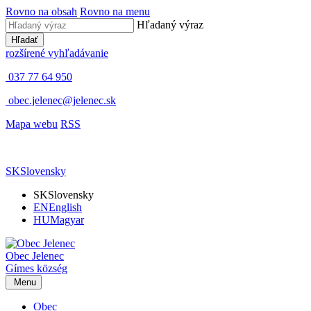
Rovno na obsah
Rovno na menu
Hľadaný výraz
Hľadať
rozšírené vyhľadávanie
037 77 64 950
obec.jelenec@jelenec.sk
Mapa webu
RSS
SK
Slovensky
SK
Slovensky
EN
English
HU
Magyar
Obec
Jelenec
Gímes
község
Menu
Obec