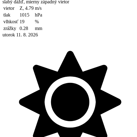
slabý dážď, mierny západný vietor
vietor
Z, 4.79
m/s
tlak
1015
hPa
vlhkosť
19
%
zrážky
0.28
mm
utorok 11. 8. 2026