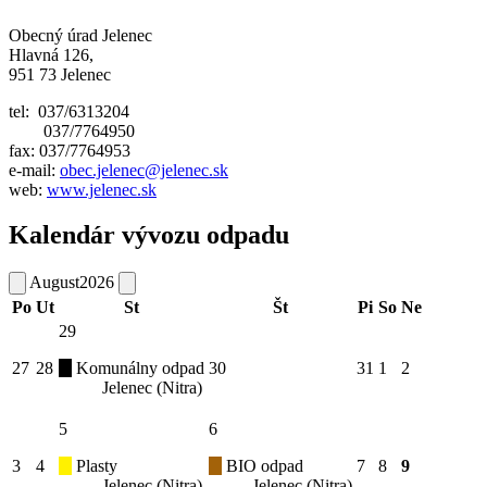
Obecný úrad Jelenec
Hlavná 126,
951 73 Jelenec
tel: 037/6313204
037/7764950
fax: 037/7764953
e-mail:
obec.jelenec@jelenec.sk
web:
www.jelenec.sk
Kalendár vývozu odpadu
August
2026
Po
Ut
St
Št
Pi
So
Ne
29
27
28
Komunálny odpad
30
31
1
2
Jelenec (Nitra)
5
6
3
4
Plasty
BIO odpad
7
8
9
Jelenec (Nitra)
Jelenec (Nitra)