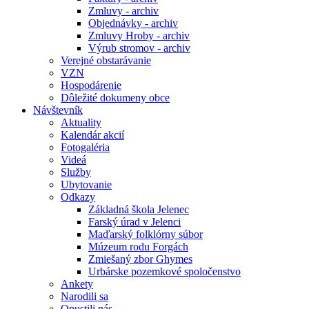
Zmluvy - archiv
Objednávky - archiv
Zmluvy Hroby - archiv
Výrub stromov - archiv
Verejné obstarávanie
VZN
Hospodárenie
Dôležité dokumeny obce
Návštevník
Aktuality
Kalendár akcií
Fotogaléria
Videá
Služby
Ubytovanie
Odkazy
Základná škola Jelenec
Farský úrad v Jelenci
Maďarský folklórny súbor
Múzeum rodu Forgách
Zmiešaný zbor Ghymes
Urbárske pozemkové spoločenstvo
Ankety
Narodili sa
Opustili nás