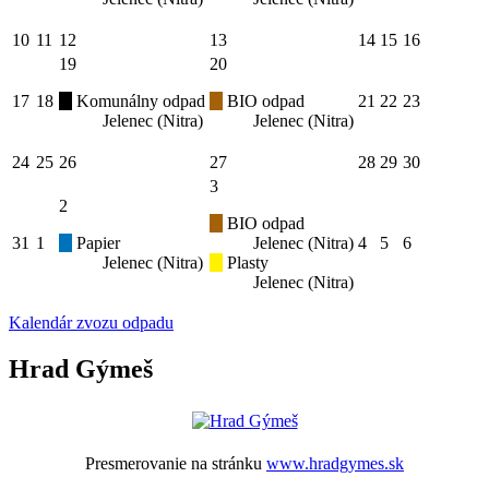
10
11
12
13
14
15
16
19
20
17
18
Komunálny odpad
BIO odpad
21
22
23
Jelenec (Nitra)
Jelenec (Nitra)
24
25
26
27
28
29
30
3
2
BIO odpad
31
1
Papier
Jelenec (Nitra)
4
5
6
Jelenec (Nitra)
Plasty
Jelenec (Nitra)
Kalendár zvozu odpadu
Hrad Gýmeš
Presmerovanie na stránku
www.hradgymes.sk