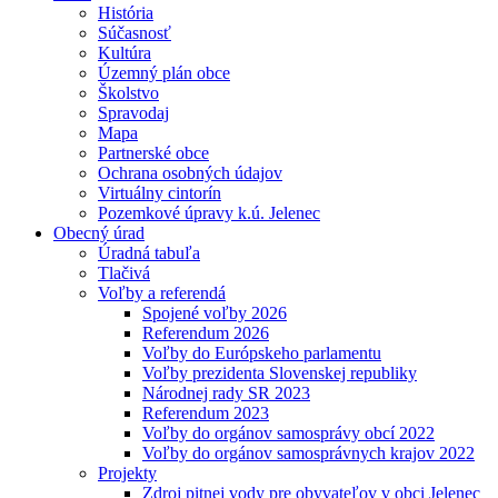
História
Súčasnosť
Kultúra
Územný plán obce
Školstvo
Spravodaj
Mapa
Partnerské obce
Ochrana osobných údajov
Virtuálny cintorín
Pozemkové úpravy k.ú. Jelenec
Obecný úrad
Úradná tabuľa
Tlačivá
Voľby a referendá
Spojené voľby 2026
Referendum 2026
Voľby do Európskeho parlamentu
Voľby prezidenta Slovenskej republiky
Národnej rady SR 2023
Referendum 2023
Voľby do orgánov samosprávy obcí 2022
Voľby do orgánov samosprávnych krajov 2022
Projekty
Zdroj pitnej vody pre obyvateľov v obci Jelenec