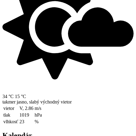
34 °C
15 °C
takmer jasno, slabý východný vietor
vietor
V, 2.86
m/s
tlak
1019
hPa
vlhkosť
23
%
Kalendár