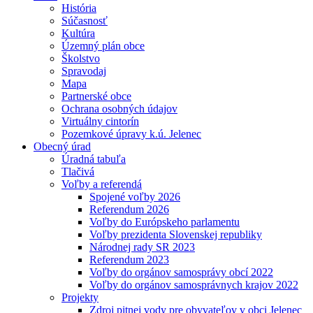
História
Súčasnosť
Kultúra
Územný plán obce
Školstvo
Spravodaj
Mapa
Partnerské obce
Ochrana osobných údajov
Virtuálny cintorín
Pozemkové úpravy k.ú. Jelenec
Obecný úrad
Úradná tabuľa
Tlačivá
Voľby a referendá
Spojené voľby 2026
Referendum 2026
Voľby do Európskeho parlamentu
Voľby prezidenta Slovenskej republiky
Národnej rady SR 2023
Referendum 2023
Voľby do orgánov samosprávy obcí 2022
Voľby do orgánov samosprávnych krajov 2022
Projekty
Zdroj pitnej vody pre obyvateľov v obci Jelenec