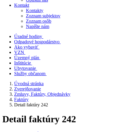
Kontakt
Kontakty
Zoznam subjektov
Zoznam osôb
Napíšte nám
Úradné hodiny
Odpadové hospodárstvo
Ako vybaviť
VZN
Územný plán
Inštitúcie
Ubytovanie
Služby občanom
Úvodná stránka
Zverejňovanie
Zmluvy, Faktúry, Objednávky
Faktúry
Detail faktúry 242
Detail faktúry 242