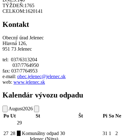
TÝŽDEŇ:
1765
CELKOM:
1620141
Kontakt
Obecný úrad Jelenec
Hlavná 126,
951 73 Jelenec
tel: 037/6313204
037/7764950
fax: 037/7764953
e-mail:
obec.jelenec@jelenec.sk
web:
www.jelenec.sk
Kalendár vývozu odpadu
August
2026
Po
Ut
St
Št
Pi
So
Ne
29
27
28
Komunálny odpad
30
31
1
2
Jelenec (Nitra)