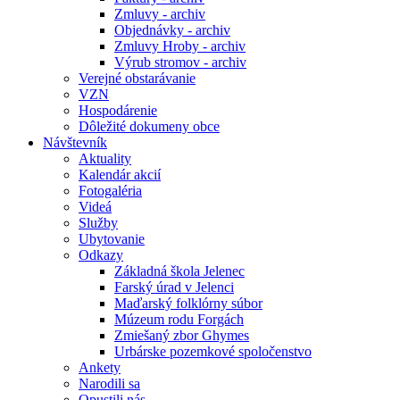
Zmluvy - archiv
Objednávky - archiv
Zmluvy Hroby - archiv
Výrub stromov - archiv
Verejné obstarávanie
VZN
Hospodárenie
Dôležité dokumeny obce
Návštevník
Aktuality
Kalendár akcií
Fotogaléria
Videá
Služby
Ubytovanie
Odkazy
Základná škola Jelenec
Farský úrad v Jelenci
Maďarský folklórny súbor
Múzeum rodu Forgách
Zmiešaný zbor Ghymes
Urbárske pozemkové spoločenstvo
Ankety
Narodili sa
Opustili nás