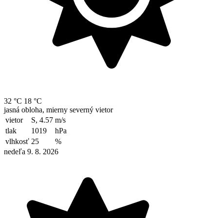
32 °C
18 °C
jasná obloha, mierny severný vietor
vietor
S, 4.57
m/s
tlak
1019
hPa
vlhkosť
25
%
nedeľa 9. 8. 2026