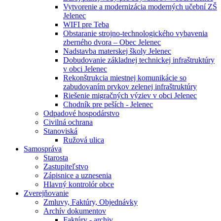
Vytvorenie a modernizácia moderných učební ZŠ
Jelenec
WIFI pre Teba
Obstaranie strojno-technologického vybavenia
zberného dvora – Obec Jelenec
Nadstavba materskej školy Jelenec
Dobudovanie základnej technickej infraštruktúry
v obci Jelenec
Rekonštrukcia miestnej komunikácie so
zabudovaním prvkov zelenej infraštruktúry
Riešenie migračných výziev v obci Jelenec
Chodník pre peších - Jelenec
Odpadové hospodárstvo
Civilná ochrana
Stanoviská
Ružová ulica
Samospráva
Starosta
Zastupiteľstvo
Zápisnice a uznesenia
Hlavný kontrolór obce
Zverejňovanie
Zmluvy, Faktúry, Objednávky
Archív dokumentov
Faktúry - archiv