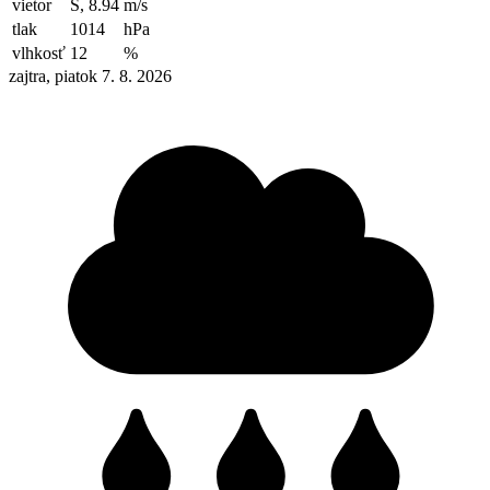
vietor
S, 8.94
m/s
tlak
1014
hPa
vlhkosť
12
%
zajtra, piatok 7. 8. 2026