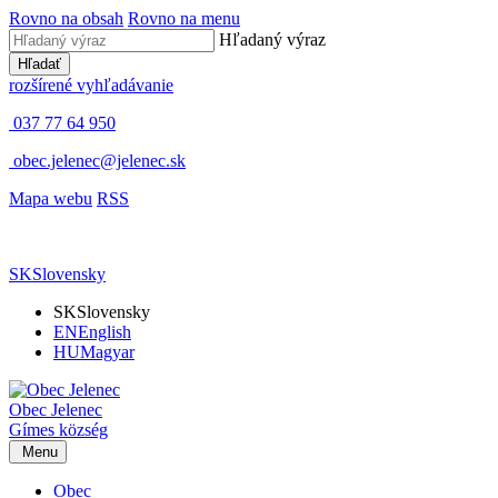
Rovno na obsah
Rovno na menu
Hľadaný výraz
Hľadať
rozšírené vyhľadávanie
037 77 64 950
obec.jelenec@jelenec.sk
Mapa webu
RSS
SK
Slovensky
SK
Slovensky
EN
English
HU
Magyar
Obec
Jelenec
Gímes
község
Menu
Obec