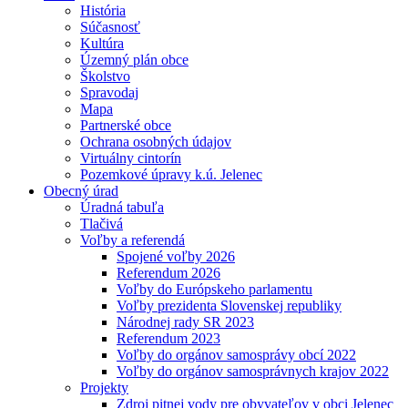
História
Súčasnosť
Kultúra
Územný plán obce
Školstvo
Spravodaj
Mapa
Partnerské obce
Ochrana osobných údajov
Virtuálny cintorín
Pozemkové úpravy k.ú. Jelenec
Obecný úrad
Úradná tabuľa
Tlačivá
Voľby a referendá
Spojené voľby 2026
Referendum 2026
Voľby do Európskeho parlamentu
Voľby prezidenta Slovenskej republiky
Národnej rady SR 2023
Referendum 2023
Voľby do orgánov samosprávy obcí 2022
Voľby do orgánov samosprávnych krajov 2022
Projekty
Zdroj pitnej vody pre obyvateľov v obci Jelenec