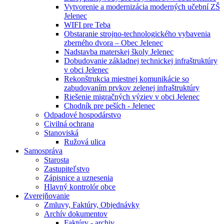
Vytvorenie a modernizácia moderných učební ZŠ
Jelenec
WIFI pre Teba
Obstaranie strojno-technologického vybavenia
zberného dvora – Obec Jelenec
Nadstavba materskej školy Jelenec
Dobudovanie základnej technickej infraštruktúry
v obci Jelenec
Rekonštrukcia miestnej komunikácie so
zabudovaním prvkov zelenej infraštruktúry
Riešenie migračných výziev v obci Jelenec
Chodník pre peších - Jelenec
Odpadové hospodárstvo
Civilná ochrana
Stanoviská
Ružová ulica
Samospráva
Starosta
Zastupiteľstvo
Zápisnice a uznesenia
Hlavný kontrolór obce
Zverejňovanie
Zmluvy, Faktúry, Objednávky
Archív dokumentov
Faktúry - archiv