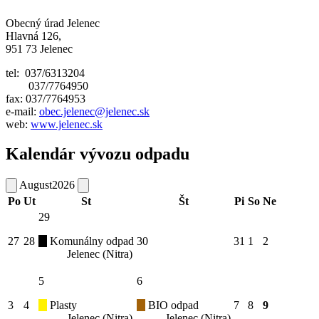
Obecný úrad Jelenec
Hlavná 126,
951 73 Jelenec
tel: 037/6313204
037/7764950
fax: 037/7764953
e-mail:
obec.jelenec@jelenec.sk
web:
www.jelenec.sk
Kalendár vývozu odpadu
August
2026
Po
Ut
St
Št
Pi
So
Ne
29
27
28
Komunálny odpad
30
31
1
2
Jelenec (Nitra)
5
6
3
4
Plasty
BIO odpad
7
8
9
Jelenec (Nitra)
Jelenec (Nitra)