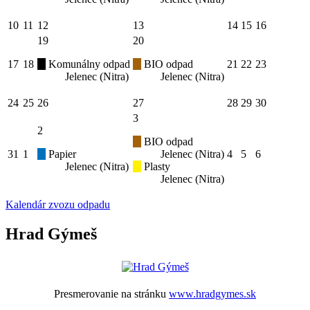
10
11
12
13
14
15
16
19
20
17
18
Komunálny odpad
BIO odpad
21
22
23
Jelenec (Nitra)
Jelenec (Nitra)
24
25
26
27
28
29
30
3
2
BIO odpad
31
1
Papier
Jelenec (Nitra)
4
5
6
Jelenec (Nitra)
Plasty
Jelenec (Nitra)
Kalendár zvozu odpadu
Hrad Gýmeš
Presmerovanie na stránku
www.hradgymes.sk