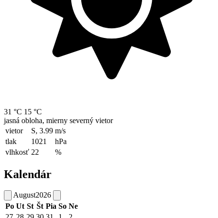
31 °C
15 °C
jasná obloha, mierny severný vietor
vietor
S, 3.99
m/s
tlak
1021
hPa
vlhkosť
22
%
Kalendár
August
2026
Po
Ut
St
Št
Pia
So
Ne
27
28
29
30
31
1
2