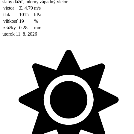
slabý dážď, mierny západný vietor
vietor
Z, 4.79
m/s
tlak
1015
hPa
vlhkosť
19
%
zrážky
0.28
mm
utorok 11. 8. 2026