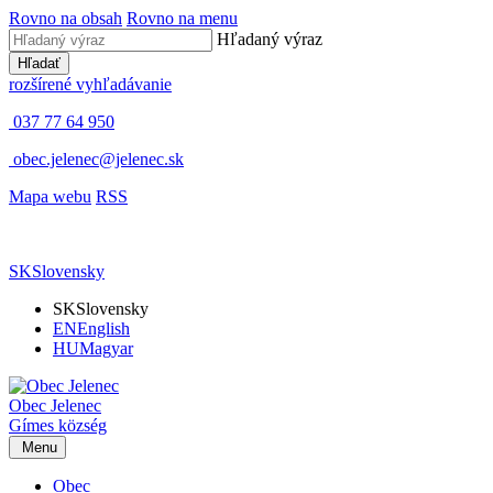
Rovno na obsah
Rovno na menu
Hľadaný výraz
Hľadať
rozšírené vyhľadávanie
037 77 64 950
obec.jelenec@jelenec.sk
Mapa webu
RSS
SK
Slovensky
SK
Slovensky
EN
English
HU
Magyar
Obec
Jelenec
Gímes
község
Menu
Obec