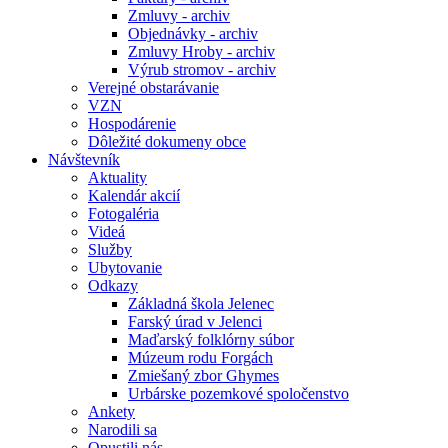
Zmluvy - archiv
Objednávky - archiv
Zmluvy Hroby - archiv
Výrub stromov - archiv
Verejné obstarávanie
VZN
Hospodárenie
Dôležité dokumeny obce
Návštevník
Aktuality
Kalendár akcií
Fotogaléria
Videá
Služby
Ubytovanie
Odkazy
Základná škola Jelenec
Farský úrad v Jelenci
Maďarský folklórny súbor
Múzeum rodu Forgách
Zmiešaný zbor Ghymes
Urbárske pozemkové spoločenstvo
Ankety
Narodili sa
Opustili nás