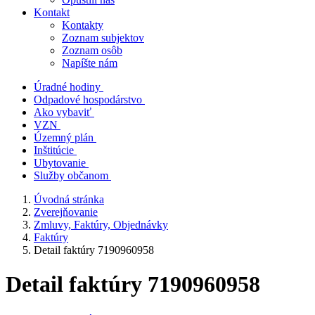
Kontakt
Kontakty
Zoznam subjektov
Zoznam osôb
Napíšte nám
Úradné hodiny
Odpadové hospodárstvo
Ako vybaviť
VZN
Územný plán
Inštitúcie
Ubytovanie
Služby občanom
Úvodná stránka
Zverejňovanie
Zmluvy, Faktúry, Objednávky
Faktúry
Detail faktúry 7190960958
Detail faktúry 7190960958