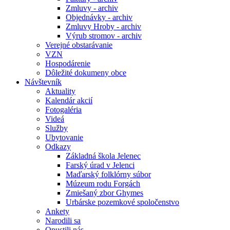
Zmluvy - archiv
Objednávky - archiv
Zmluvy Hroby - archiv
Výrub stromov - archiv
Verejné obstarávanie
VZN
Hospodárenie
Dôležité dokumeny obce
Návštevník
Aktuality
Kalendár akcií
Fotogaléria
Videá
Služby
Ubytovanie
Odkazy
Základná škola Jelenec
Farský úrad v Jelenci
Maďarský folklórny súbor
Múzeum rodu Forgách
Zmiešaný zbor Ghymes
Urbárske pozemkové spoločenstvo
Ankety
Narodili sa
Opustili nás