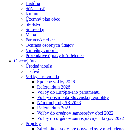
História
Súčasnosť
Kultúra
Územný plán obce
Školstvo
Spravodaj
Mapa
Partnerské obce
Ochrana osobných údajov
Virtuálny cintorín
Pozemkové úpravy k.ú. Jelenec
Obecný úrad
Úradná tabuľa
Tlačivá
Voľby a referendá
Spojené voľby 2026
Referendum 2026
Voľby do Európskeho parlamentu
Voľby prezidenta Slovenskej republiky
Národnej rady SR 2023
Referendum 2023
Voľby do orgánov samosprávy obcí 2022
Voľby do orgánov samosprávnych krajov 2022
Projekty
Zdroj pitnej vody pre obyvateľov v obci Jelenec