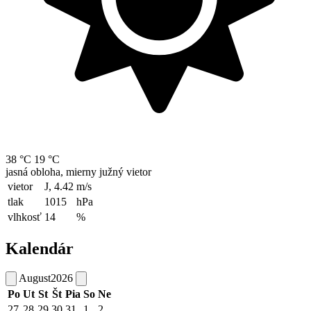
38 °C
19 °C
jasná obloha, mierny južný vietor
vietor
J, 4.42
m/s
tlak
1015
hPa
vlhkosť
14
%
Kalendár
August
2026
Po
Ut
St
Št
Pia
So
Ne
27
28
29
30
31
1
2