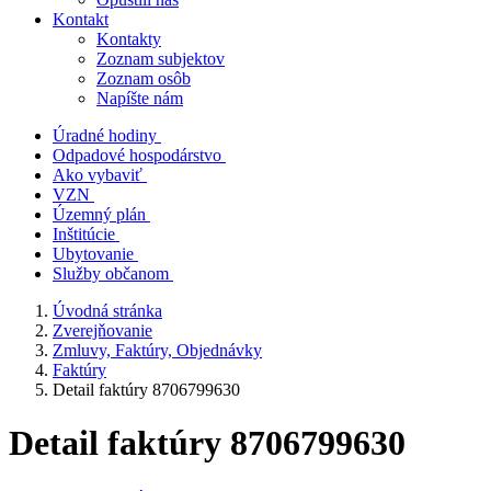
Kontakt
Kontakty
Zoznam subjektov
Zoznam osôb
Napíšte nám
Úradné hodiny
Odpadové hospodárstvo
Ako vybaviť
VZN
Územný plán
Inštitúcie
Ubytovanie
Služby občanom
Úvodná stránka
Zverejňovanie
Zmluvy, Faktúry, Objednávky
Faktúry
Detail faktúry 8706799630
Detail faktúry 8706799630