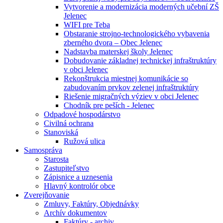
Vytvorenie a modernizácia moderných učební ZŠ
Jelenec
WIFI pre Teba
Obstaranie strojno-technologického vybavenia
zberného dvora – Obec Jelenec
Nadstavba materskej školy Jelenec
Dobudovanie základnej technickej infraštruktúry
v obci Jelenec
Rekonštrukcia miestnej komunikácie so
zabudovaním prvkov zelenej infraštruktúry
Riešenie migračných výziev v obci Jelenec
Chodník pre peších - Jelenec
Odpadové hospodárstvo
Civilná ochrana
Stanoviská
Ružová ulica
Samospráva
Starosta
Zastupiteľstvo
Zápisnice a uznesenia
Hlavný kontrolór obce
Zverejňovanie
Zmluvy, Faktúry, Objednávky
Archív dokumentov
Faktúry - archiv