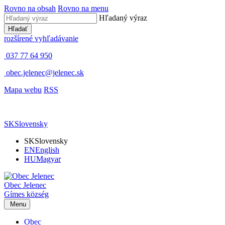
Rovno na obsah
Rovno na menu
Hľadaný výraz
Hľadať
rozšírené vyhľadávanie
037 77 64 950
obec.jelenec@jelenec.sk
Mapa webu
RSS
SK
Slovensky
SK
Slovensky
EN
English
HU
Magyar
Obec
Jelenec
Gímes
község
Menu
Obec