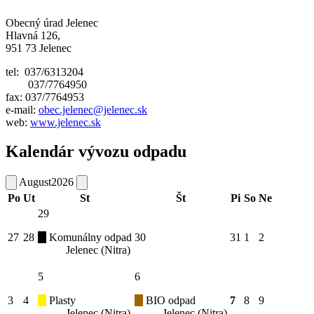
Obecný úrad Jelenec
Hlavná 126,
951 73 Jelenec
tel: 037/6313204
037/7764950
fax: 037/7764953
e-mail:
obec.jelenec@jelenec.sk
web:
www.jelenec.sk
Kalendár vývozu odpadu
August
2026
Po
Ut
St
Št
Pi
So
Ne
29
27
28
Komunálny odpad
30
31
1
2
Jelenec (Nitra)
5
6
3
4
Plasty
BIO odpad
7
8
9
Jelenec (Nitra)
Jelenec (Nitra)