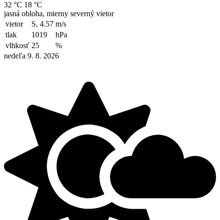
32 °C
18 °C
jasná obloha, mierny severný vietor
vietor
S, 4.57
m/s
tlak
1019
hPa
vlhkosť
25
%
nedeľa 9. 8. 2026