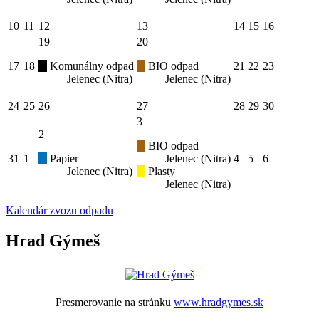
10
11
12
13
14
15
16
19
20
17
18
Komunálny odpad
BIO odpad
21
22
23
Jelenec (Nitra)
Jelenec (Nitra)
24
25
26
27
28
29
30
3
2
BIO odpad
31
1
Papier
Jelenec (Nitra)
4
5
6
Jelenec (Nitra)
Plasty
Jelenec (Nitra)
Kalendár zvozu odpadu
Hrad Gýmeš
Presmerovanie na stránku
www.hradgymes.sk