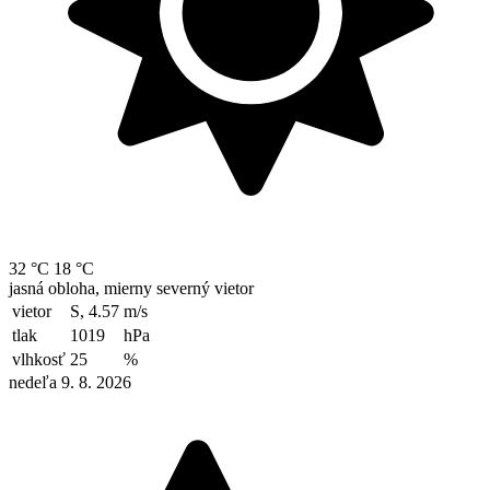
32 °C
18 °C
jasná obloha, mierny severný vietor
vietor
S, 4.57
m/s
tlak
1019
hPa
vlhkosť
25
%
nedeľa 9. 8. 2026