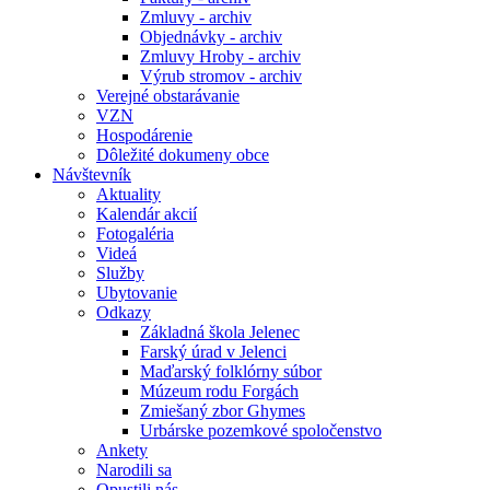
Zmluvy - archiv
Objednávky - archiv
Zmluvy Hroby - archiv
Výrub stromov - archiv
Verejné obstarávanie
VZN
Hospodárenie
Dôležité dokumeny obce
Návštevník
Aktuality
Kalendár akcií
Fotogaléria
Videá
Služby
Ubytovanie
Odkazy
Základná škola Jelenec
Farský úrad v Jelenci
Maďarský folklórny súbor
Múzeum rodu Forgách
Zmiešaný zbor Ghymes
Urbárske pozemkové spoločenstvo
Ankety
Narodili sa
Opustili nás