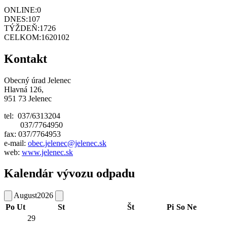
ONLINE:
0
DNES:
107
TÝŽDEŇ:
1726
CELKOM:
1620102
Kontakt
Obecný úrad Jelenec
Hlavná 126,
951 73 Jelenec
tel: 037/6313204
037/7764950
fax: 037/7764953
e-mail:
obec.jelenec@jelenec.sk
web:
www.jelenec.sk
Kalendár vývozu odpadu
August
2026
Po
Ut
St
Št
Pi
So
Ne
29