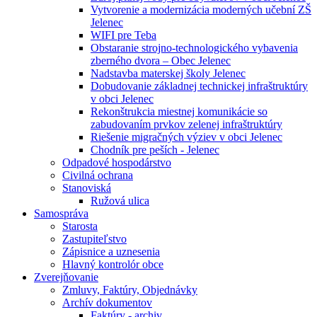
Vytvorenie a modernizácia moderných učební ZŠ
Jelenec
WIFI pre Teba
Obstaranie strojno-technologického vybavenia
zberného dvora – Obec Jelenec
Nadstavba materskej školy Jelenec
Dobudovanie základnej technickej infraštruktúry
v obci Jelenec
Rekonštrukcia miestnej komunikácie so
zabudovaním prvkov zelenej infraštruktúry
Riešenie migračných výziev v obci Jelenec
Chodník pre peších - Jelenec
Odpadové hospodárstvo
Civilná ochrana
Stanoviská
Ružová ulica
Samospráva
Starosta
Zastupiteľstvo
Zápisnice a uznesenia
Hlavný kontrolór obce
Zverejňovanie
Zmluvy, Faktúry, Objednávky
Archív dokumentov
Faktúry - archiv