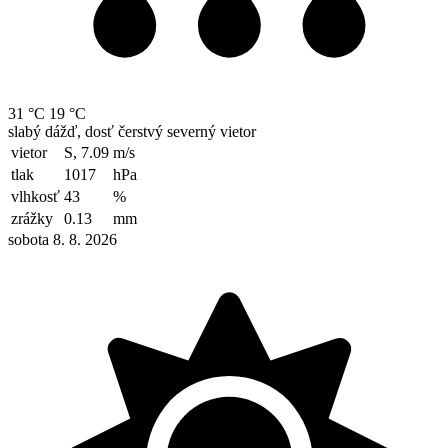
31 °C
19 °C
slabý dážď, dosť čerstvý severný vietor
vietor
S, 7.09
m/s
tlak
1017
hPa
vlhkosť
43
%
zrážky
0.13
mm
sobota 8. 8. 2026