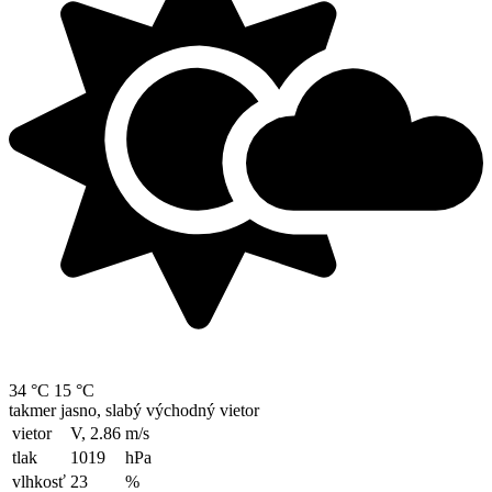
34 °C
15 °C
takmer jasno, slabý východný vietor
vietor
V, 2.86
m/s
tlak
1019
hPa
vlhkosť
23
%