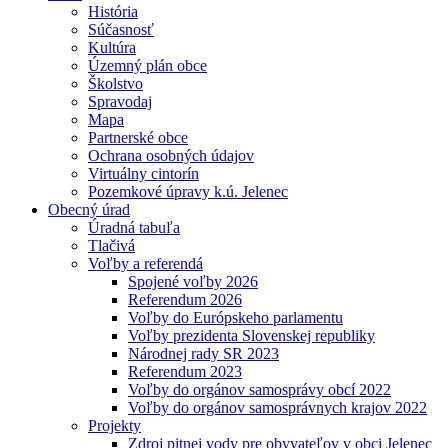
História
Súčasnosť
Kultúra
Územný plán obce
Školstvo
Spravodaj
Mapa
Partnerské obce
Ochrana osobných údajov
Virtuálny cintorín
Pozemkové úpravy k.ú. Jelenec
Obecný úrad
Úradná tabuľa
Tlačivá
Voľby a referendá
Spojené voľby 2026
Referendum 2026
Voľby do Európskeho parlamentu
Voľby prezidenta Slovenskej republiky
Národnej rady SR 2023
Referendum 2023
Voľby do orgánov samosprávy obcí 2022
Voľby do orgánov samosprávnych krajov 2022
Projekty
Zdroj pitnej vody pre obyvateľov v obci Jelenec