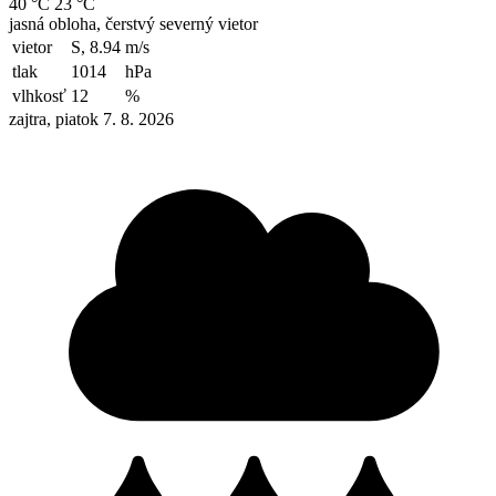
40 °C
23 °C
jasná obloha, čerstvý severný vietor
vietor
S, 8.94
m/s
tlak
1014
hPa
vlhkosť
12
%
zajtra, piatok 7. 8. 2026