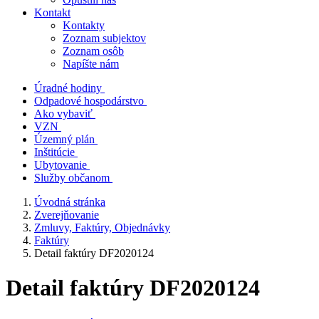
Kontakt
Kontakty
Zoznam subjektov
Zoznam osôb
Napíšte nám
Úradné hodiny
Odpadové hospodárstvo
Ako vybaviť
VZN
Územný plán
Inštitúcie
Ubytovanie
Služby občanom
Úvodná stránka
Zverejňovanie
Zmluvy, Faktúry, Objednávky
Faktúry
Detail faktúry DF2020124
Detail faktúry DF2020124