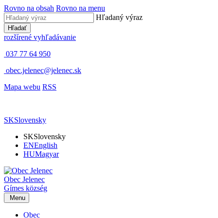
Rovno na obsah
Rovno na menu
Hľadaný výraz
Hľadať
rozšírené vyhľadávanie
037 77 64 950
obec.jelenec@jelenec.sk
Mapa webu
RSS
SK
Slovensky
SK
Slovensky
EN
English
HU
Magyar
Obec
Jelenec
Gímes
község
Menu
Obec