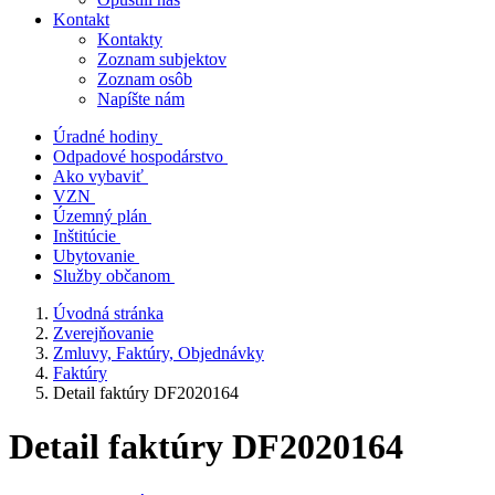
Kontakt
Kontakty
Zoznam subjektov
Zoznam osôb
Napíšte nám
Úradné hodiny
Odpadové hospodárstvo
Ako vybaviť
VZN
Územný plán
Inštitúcie
Ubytovanie
Služby občanom
Úvodná stránka
Zverejňovanie
Zmluvy, Faktúry, Objednávky
Faktúry
Detail faktúry DF2020164
Detail faktúry DF2020164