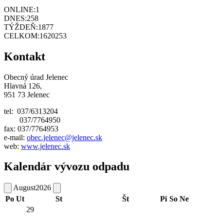
ONLINE:
1
DNES:
258
TÝŽDEŇ:
1877
CELKOM:
1620253
Kontakt
Obecný úrad Jelenec
Hlavná 126,
951 73 Jelenec
tel: 037/6313204
037/7764950
fax: 037/7764953
e-mail:
obec.jelenec@jelenec.sk
web:
www.jelenec.sk
Kalendár vývozu odpadu
August
2026
Po
Ut
St
Št
Pi
So
Ne
29