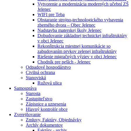
Vytvorenie a modernizácia moderných učební ZŠ
Jelenec
WIFI pre Teba
Obstaranie strojno-technologického vybavenia
zberného dvora – Obec Jelenec
Nadstavba materskej školy Jelenec
Dobudovanie základnej technickej infraštruktúry
v obci Jelenec
Rekonštrukcia miestnej komunikácie so
zabudovaním prvkov zelenej infraštruktúry
Riešenie migračných výziev v obci Jelenec
Chodník pre peších - Jelenec
Odpadové hospodárstvo
Civilná ochrana
Stanoviská
Ružová ulica
Samospráva
Starosta
Zastupiteľstvo
Zápisnice a uznesenia
Hlavný kontrolór obce
Zverejňovanie
Zmluvy, Faktúry, Objednávky
Archív dokumentov
Faktúry - archiv