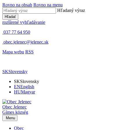
Rovno na obsah
Rovno na menu
Hľadaný výraz
Hľadať
rozšírené vyhľadávanie
037 77 64 950
obec.jelenec@jelenec.sk
Mapa webu
RSS
SK
Slovensky
SK
Slovensky
EN
English
HU
Magyar
Obec
Jelenec
Gímes
község
Menu
Obec