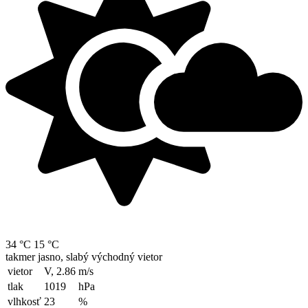
34 °C
15 °C
takmer jasno, slabý východný vietor
vietor
V, 2.86
m/s
tlak
1019
hPa
vlhkosť
23
%