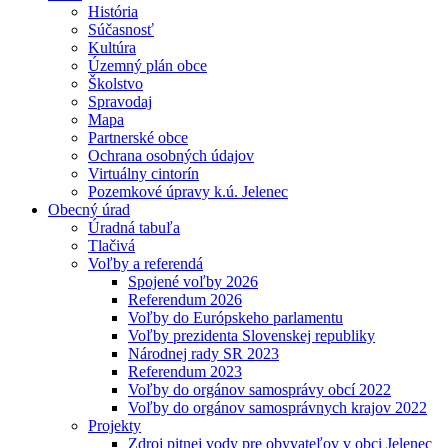
História
Súčasnosť
Kultúra
Územný plán obce
Školstvo
Spravodaj
Mapa
Partnerské obce
Ochrana osobných údajov
Virtuálny cintorín
Pozemkové úpravy k.ú. Jelenec
Obecný úrad
Úradná tabuľa
Tlačivá
Voľby a referendá
Spojené voľby 2026
Referendum 2026
Voľby do Európskeho parlamentu
Voľby prezidenta Slovenskej republiky
Národnej rady SR 2023
Referendum 2023
Voľby do orgánov samosprávy obcí 2022
Voľby do orgánov samosprávnych krajov 2022
Projekty
Zdroj pitnej vody pre obyvateľov v obci Jelenec