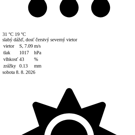
31 °C
19 °C
slabý dážď, dosť čerstvý severný vietor
vietor
S, 7.09
m/s
tlak
1017
hPa
vlhkosť
43
%
zrážky
0.13
mm
sobota 8. 8. 2026