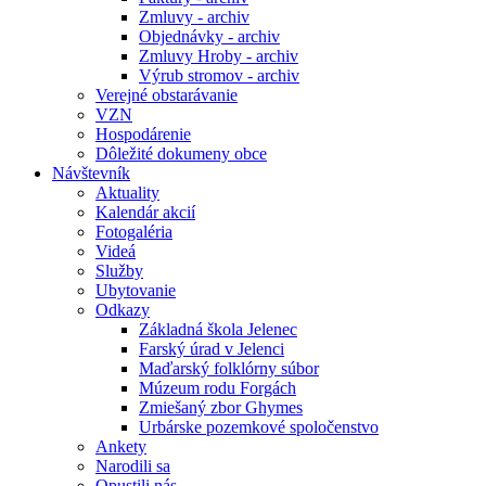
Zmluvy - archiv
Objednávky - archiv
Zmluvy Hroby - archiv
Výrub stromov - archiv
Verejné obstarávanie
VZN
Hospodárenie
Dôležité dokumeny obce
Návštevník
Aktuality
Kalendár akcií
Fotogaléria
Videá
Služby
Ubytovanie
Odkazy
Základná škola Jelenec
Farský úrad v Jelenci
Maďarský folklórny súbor
Múzeum rodu Forgách
Zmiešaný zbor Ghymes
Urbárske pozemkové spoločenstvo
Ankety
Narodili sa
Opustili nás