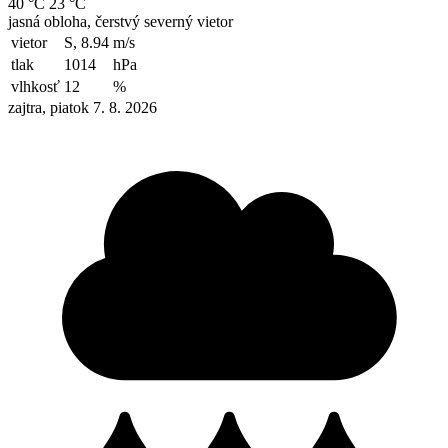
40 °C
23 °C
jasná obloha, čerstvý severný vietor
vietor
S, 8.94
m/s
tlak
1014
hPa
vlhkosť
12
%
zajtra, piatok 7. 8. 2026