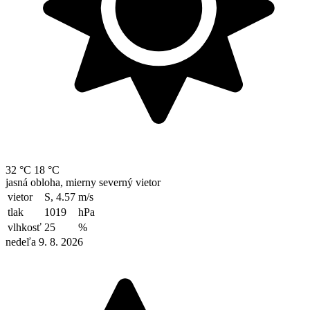
32 °C
18 °C
jasná obloha, mierny severný vietor
vietor
S, 4.57
m/s
tlak
1019
hPa
vlhkosť
25
%
nedeľa 9. 8. 2026