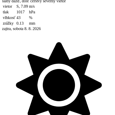
slabý dážď, dosť čerstvý severný vietor
vietor
S, 7.09
m/s
tlak
1017
hPa
vlhkosť
43
%
zrážky
0.13
mm
zajtra, sobota 8. 8. 2026