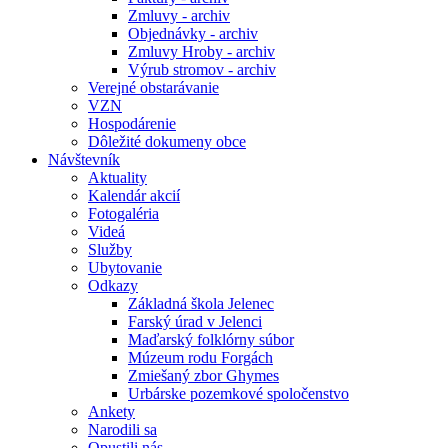
Zmluvy - archiv
Objednávky - archiv
Zmluvy Hroby - archiv
Výrub stromov - archiv
Verejné obstarávanie
VZN
Hospodárenie
Dôležité dokumeny obce
Návštevník
Aktuality
Kalendár akcií
Fotogaléria
Videá
Služby
Ubytovanie
Odkazy
Základná škola Jelenec
Farský úrad v Jelenci
Maďarský folklórny súbor
Múzeum rodu Forgách
Zmiešaný zbor Ghymes
Urbárske pozemkové spoločenstvo
Ankety
Narodili sa
Opustili nás