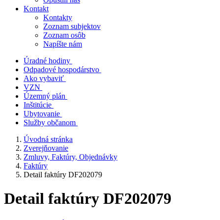
Kontakt
Kontakty
Zoznam subjektov
Zoznam osôb
Napíšte nám
Úradné hodiny
Odpadové hospodárstvo
Ako vybaviť
VZN
Územný plán
Inštitúcie
Ubytovanie
Služby občanom
Úvodná stránka
Zverejňovanie
Zmluvy, Faktúry, Objednávky
Faktúry
Detail faktúry DF202079
Detail faktúry DF202079