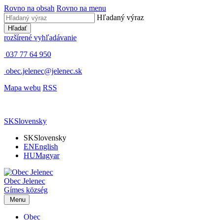
Rovno na obsah
Rovno na menu
Hľadaný výraz
Hľadať
rozšírené vyhľadávanie
037 77 64 950
obec.jelenec@jelenec.sk
Mapa webu
RSS
SK
Slovensky
SK
Slovensky
EN
English
HU
Magyar
Obec
Jelenec
Gímes
község
Menu
Obec