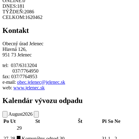
ONLINE:
0
DNES:
181
TÝŽDEŇ:
2086
CELKOM:
1620462
Kontakt
Obecný úrad Jelenec
Hlavná 126,
951 73 Jelenec
tel: 037/6313204
037/7764950
fax: 037/7764953
e-mail:
obec.jelenec@jelenec.sk
web:
www.jelenec.sk
Kalendár vývozu odpadu
August
2026
Po
Ut
St
Št
Pi
So
Ne
29
27
28
Komunálny odpad
30
31
1
2