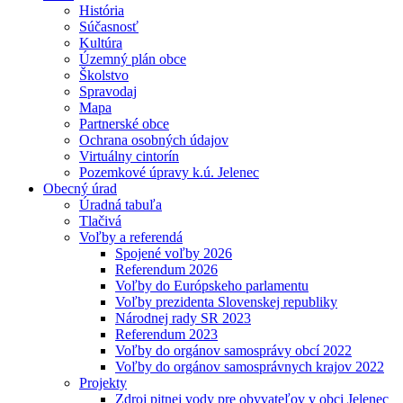
História
Súčasnosť
Kultúra
Územný plán obce
Školstvo
Spravodaj
Mapa
Partnerské obce
Ochrana osobných údajov
Virtuálny cintorín
Pozemkové úpravy k.ú. Jelenec
Obecný úrad
Úradná tabuľa
Tlačivá
Voľby a referendá
Spojené voľby 2026
Referendum 2026
Voľby do Európskeho parlamentu
Voľby prezidenta Slovenskej republiky
Národnej rady SR 2023
Referendum 2023
Voľby do orgánov samosprávy obcí 2022
Voľby do orgánov samosprávnych krajov 2022
Projekty
Zdroj pitnej vody pre obyvateľov v obci Jelenec