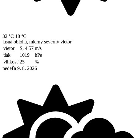
32 °C
18 °C
jasná obloha, mierny severný vietor
vietor
S, 4.57
m/s
tlak
1019
hPa
vlhkosť
25
%
nedeľa 9. 8. 2026