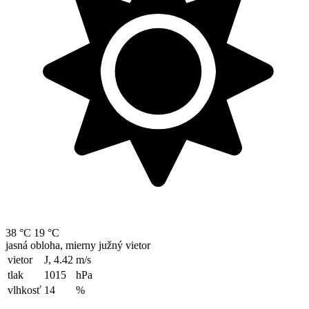
38 °C
19 °C
jasná obloha, mierny južný vietor
vietor
J, 4.42
m/s
tlak
1015
hPa
vlhkosť
14
%