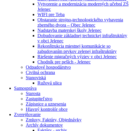
Vytvorenie a modernizácia moderných učební ZŠ
Jelenec
WIFI pre Teba
Obstaranie strojno-technologického vybavenia
zberného dvora – Obec Jelenec
Nadstavba materskej školy Jelenec
Dobudovanie základnej technickej infraštruktúry
v obci Jelenec
Rekonštrukcia miestnej komunikácie so
zabudovaním prvkov zelenej infraštruktúry
Riešenie migračných výziev v obci Jelenec
Chodník pre peších - Jelenec
Odpadové hospodárstvo
Civilná ochrana
Stanoviská
Ružová ulica
Samospráva
Starosta
Zastupiteľstvo
Zápisnice a uznesenia
Hlavný kontrolór obce
Zverejňovanie
Zmluvy, Faktúry, Objednávky
Archív dokumentov
Faktúry - archiv