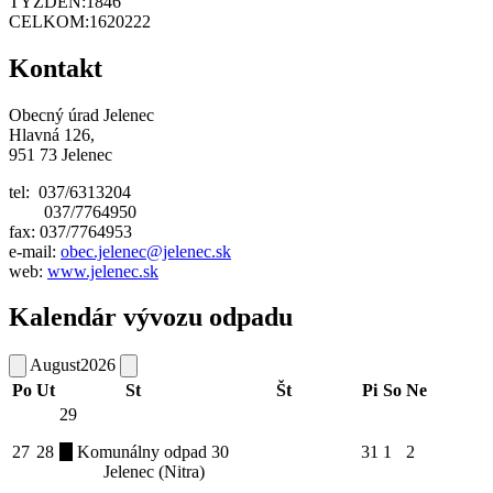
TÝŽDEŇ:
1846
CELKOM:
1620222
Kontakt
Obecný úrad Jelenec
Hlavná 126,
951 73 Jelenec
tel: 037/6313204
037/7764950
fax: 037/7764953
e-mail:
obec.jelenec@jelenec.sk
web:
www.jelenec.sk
Kalendár vývozu odpadu
August
2026
Po
Ut
St
Št
Pi
So
Ne
29
27
28
Komunálny odpad
30
31
1
2
Jelenec (Nitra)