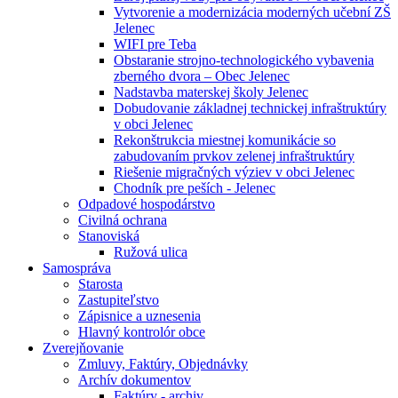
Vytvorenie a modernizácia moderných učební ZŠ
Jelenec
WIFI pre Teba
Obstaranie strojno-technologického vybavenia
zberného dvora – Obec Jelenec
Nadstavba materskej školy Jelenec
Dobudovanie základnej technickej infraštruktúry
v obci Jelenec
Rekonštrukcia miestnej komunikácie so
zabudovaním prvkov zelenej infraštruktúry
Riešenie migračných výziev v obci Jelenec
Chodník pre peších - Jelenec
Odpadové hospodárstvo
Civilná ochrana
Stanoviská
Ružová ulica
Samospráva
Starosta
Zastupiteľstvo
Zápisnice a uznesenia
Hlavný kontrolór obce
Zverejňovanie
Zmluvy, Faktúry, Objednávky
Archív dokumentov
Faktúry - archiv