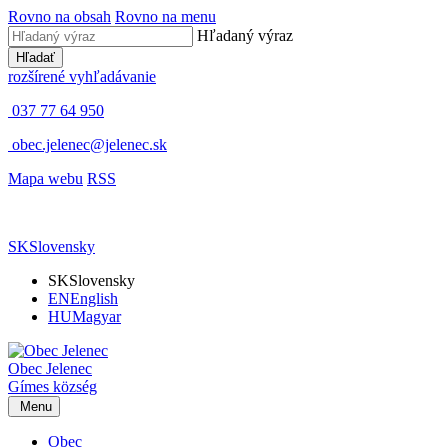
Rovno na obsah
Rovno na menu
Hľadaný výraz
Hľadať
rozšírené vyhľadávanie
037 77 64 950
obec.jelenec@jelenec.sk
Mapa webu
RSS
SK
Slovensky
SK
Slovensky
EN
English
HU
Magyar
Obec
Jelenec
Gímes
község
Menu
Obec