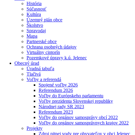
História
Súčasnosť
Kultúra
Územný plán obce
Školstvo
Spravodaj
Mapa
Partnerské obce
Ochrana osobných údajov
Virtuálny cintorín
Pozemkové úpravy k.ú. Jelenec
Obecný úrad
Úradná tabuľa
Tlačivá
Voľby a referendá
Spojené voľby 2026
Referendum 2026
Voľby do Európskeho parlamentu
Voľby prezidenta Slovenskej republiky
Národnej rady SR 2023
Referendum 2023
Voľby do orgánov samosprávy obcí 2022
Voľby do orgánov samosprávnych krajov 2022
Projekty
Zdroj pitnej vody pre obyvateľov v obci Jelenec