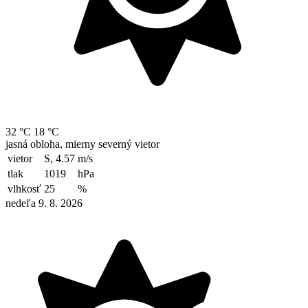
32 °C
18 °C
jasná obloha, mierny severný vietor
vietor
S, 4.57
m/s
tlak
1019
hPa
vlhkosť
25
%
nedeľa 9. 8. 2026