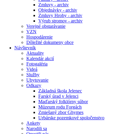
Zmluvy - archiv
Objednávky - archiv
Zmluvy Hroby - archiv
Výrub stromov - archiv
Verejné obstarávanie
VZN
Hospodárenie
Dôležité dokumeny obce
Návštevník
Aktuality
Kalendár akcií
Fotogaléria
Videá
Služby
Ubytovanie
Odkazy
Základná škola Jelenec
Farský úrad v Jelenci
Maďarský folklórny súbor
Múzeum rodu Forgách
Zmiešaný zbor Ghymes
Urbárske pozemkové spoločenstvo
Ankety
Narodili sa
Opustili nás