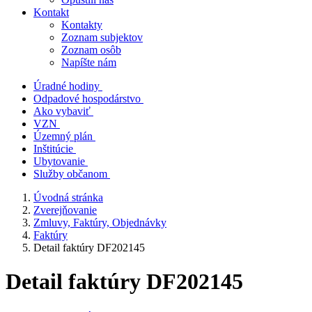
Kontakt
Kontakty
Zoznam subjektov
Zoznam osôb
Napíšte nám
Úradné hodiny
Odpadové hospodárstvo
Ako vybaviť
VZN
Územný plán
Inštitúcie
Ubytovanie
Služby občanom
Úvodná stránka
Zverejňovanie
Zmluvy, Faktúry, Objednávky
Faktúry
Detail faktúry DF202145
Detail faktúry DF202145