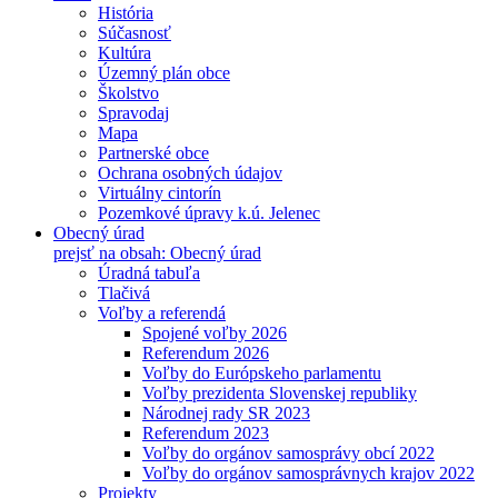
História
Súčasnosť
Kultúra
Územný plán obce
Školstvo
Spravodaj
Mapa
Partnerské obce
Ochrana osobných údajov
Virtuálny cintorín
Pozemkové úpravy k.ú. Jelenec
Obecný úrad
prejsť na obsah: Obecný úrad
Úradná tabuľa
Tlačivá
Voľby a referendá
Spojené voľby 2026
Referendum 2026
Voľby do Európskeho parlamentu
Voľby prezidenta Slovenskej republiky
Národnej rady SR 2023
Referendum 2023
Voľby do orgánov samosprávy obcí 2022
Voľby do orgánov samosprávnych krajov 2022
Projekty