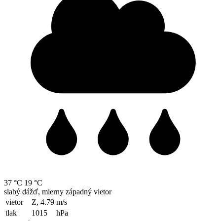
37 °C
19 °C
slabý dážď, mierny západný vietor
vietor
Z, 4.79
m/s
tlak
1015
hPa