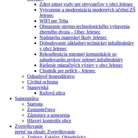
Zdroj pitnej vody pre obyvateľov v obci Jelenec
Vytvorenie a modernizácia moderných učební ZŠ
Jelenec
WIFI pre Teba
Obstaranie strojno-technologického vybavenia
zberného dvora – Obec Jelenec
Nadstavba materskej školy Jelenec
Dobudovanie základnej technickej infraštruktúry
v obci Jelenec
Rekonštrukcia miestnej komunikácie so
zabudovaním prvkov zelenej infraštruktúry
Riešenie migračných výziev v obci Jelenec
Chodník pre peších - Jelenec
Odpadové hospodárstvo
Civilná ochrana
Stanoviská
Ružová ulica
Samospráva
Starosta
Zastupiteľstvo
Zápisnice a uznesenia
Hlavný kontrolór obce
Zverejňovanie
prejsť na obsah: Zverejňovanie
Zmluvy, Faktúry, Objednávky