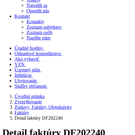
Narodili sa
Opustili nás
Kontakt
Kontakty
Zoznam subjektov
Zoznam osôb
Napíšte nám
Úradné hodiny
Odpadové hospodárstvo
Ako vybaviť
VZN
Územný plán
Inštitúcie
Ubytovanie
Služby občanom
Úvodná stránka
Zverejňovanie
Zmluvy, Faktúry, Objednávky
Faktúry
Detail faktúry DF202240
Detail faktúry DF202240