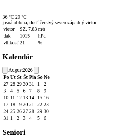
36 °C
20 °C
jasná obloha, dosť čerstvý severozápadný vietor
vietor
SZ, 7.83
m/s
tlak
1015
hPa
vlhkosť
21
%
Kalendár
August
2026
Po
Ut
St
Št
Pia
So
Ne
27
28
29
30
31
1
2
3
4
5
6
7
8
9
10
11
12
13
14
15
16
17
18
19
20
21
22
23
24
25
26
27
28
29
30
31
1
2
3
4
5
6
Seniori