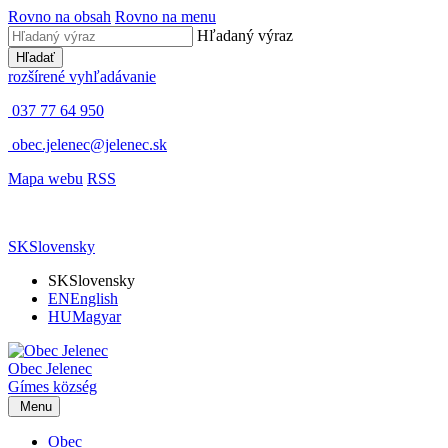
Rovno na obsah
Rovno na menu
Hľadaný výraz
Hľadať
rozšírené vyhľadávanie
037 77 64 950
obec.jelenec@jelenec.sk
Mapa webu
RSS
SK
Slovensky
SK
Slovensky
EN
English
HU
Magyar
Obec
Jelenec
Gímes
község
Menu
Obec