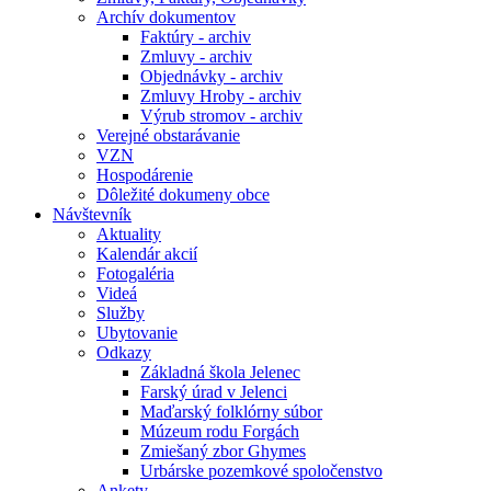
Archív dokumentov
Faktúry - archiv
Zmluvy - archiv
Objednávky - archiv
Zmluvy Hroby - archiv
Výrub stromov - archiv
Verejné obstarávanie
VZN
Hospodárenie
Dôležité dokumeny obce
Návštevník
Aktuality
Kalendár akcií
Fotogaléria
Videá
Služby
Ubytovanie
Odkazy
Základná škola Jelenec
Farský úrad v Jelenci
Maďarský folklórny súbor
Múzeum rodu Forgách
Zmiešaný zbor Ghymes
Urbárske pozemkové spoločenstvo
Ankety