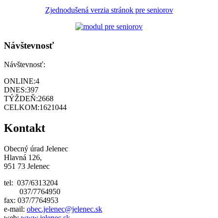
Zjednodušená verzia stránok pre seniorov
Návštevnosť
Návštevnosť:
ONLINE:
4
DNES:
397
TÝŽDEŇ:
2668
CELKOM:
1621044
Kontakt
Obecný úrad Jelenec
Hlavná 126,
951 73 Jelenec
tel: 037/6313204
037/7764950
fax: 037/7764953
e-mail:
obec.jelenec@jelenec.sk
web:
www.jelenec.sk