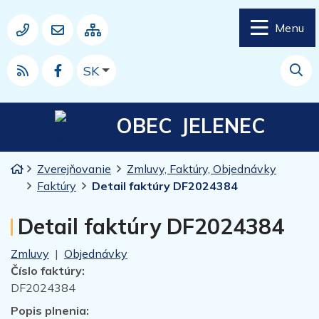
Rovno na obsah
Rovno na menu
Menu
Mapa webu
037 77 64 950
obec.jelenec@jelenec.sk
Slovensky
SK
RSS
Hľad
OBEC
JELENEC
Úvodná stránka
Zverejňovanie
Zmluvy, Faktúry, Objednávky
Faktúry
Detail faktúry DF2024384
Detail faktúry DF2024384
Zmluvy
|
Objednávky
Číslo faktúry:
DF2024384
Popis plnenia: