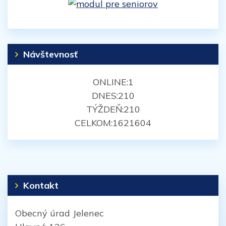
Návštevnosť
ONLINE:
1
DNES:
210
TÝŽDEŇ:
210
CELKOM:
1621604
Kontakt
Obecný úrad Jelenec