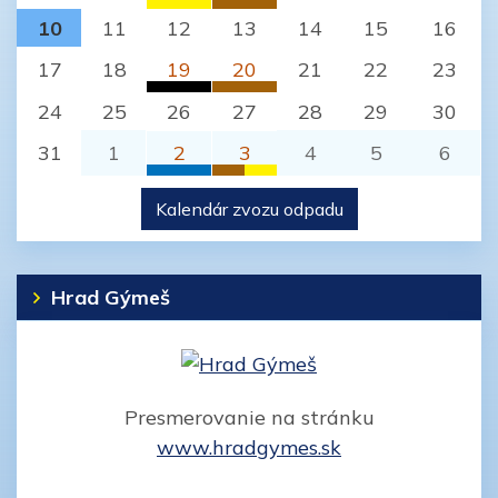
Jelenec (Nitra)
Plasty
BIO odpad
10
11
12
13
14
15
16
Jelenec (Nitra)
Jelenec (Nitra)
17
18
19
20
21
22
23
Komunálny odpad
BIO odpad
24
25
26
27
28
29
30
Jelenec (Nitra)
Jelenec (Nitra)
31
1
2
3
4
5
6
Papier
BIO odpad
Kalendár zvozu odpadu
Jelenec (Nitra)
Jelenec (Nitra)
Plasty
Jelenec (Nitra)
Hrad Gýmeš
Presmerovanie na stránku
www.hradgymes.sk