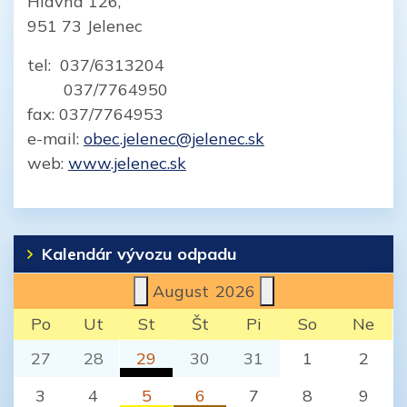
Hlavná 126,
951 73 Jelenec
tel: 037/6313204
037/7764950
fax: 037/7764953
e-mail:
obec.jelenec@jelenec.sk
web:
www.jelenec.sk
Kalendár vývozu odpadu
August
2026
Po
Ut
St
Št
Pi
So
Ne
27
28
29
30
31
1
2
Komunálny odpad
3
4
5
6
7
8
9