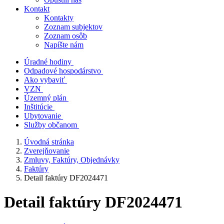
Kontakt
Kontakty
Zoznam subjektov
Zoznam osôb
Napíšte nám
Úradné hodiny
Odpadové hospodárstvo
Ako vybaviť
VZN
Územný plán
Inštitúcie
Ubytovanie
Služby občanom
Úvodná stránka
Zverejňovanie
Zmluvy, Faktúry, Objednávky
Faktúry
Detail faktúry DF2024471
Detail faktúry DF2024471