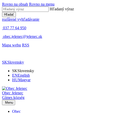
Rovno na obsah
Rovno na menu
Hľadaný výraz
Hľadať
rozšírené vyhľadávanie
037 77 64 950
obec.jelenec@jelenec.sk
Mapa webu
RSS
SK
Slovensky
SK
Slovensky
EN
English
HU
Magyar
Obec
Jelenec
Gímes
község
Menu
Obec