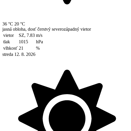
36 °C
20 °C
jasná obloha, dosť čerstvý severozápadný vietor
vietor
SZ, 7.83
m/s
tlak
1015
hPa
vlhkosť
21
%
streda 12. 8. 2026