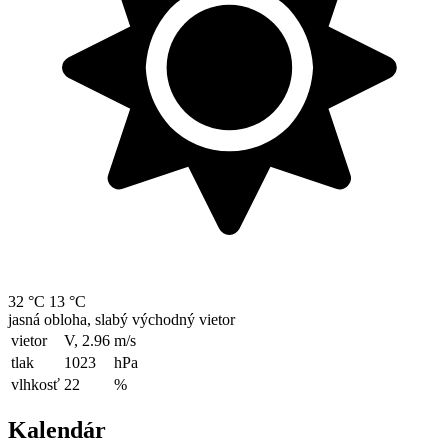
32 °C
13 °C
jasná obloha, slabý východný vietor
vietor
V, 2.96
m/s
tlak
1023
hPa
vlhkosť
22
%
Kalendár