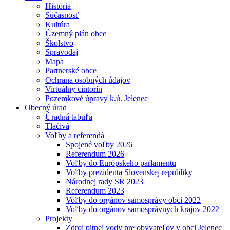
História
Súčasnosť
Kultúra
Územný plán obce
Školstvo
Spravodaj
Mapa
Partnerské obce
Ochrana osobných údajov
Virtuálny cintorín
Pozemkové úpravy k.ú. Jelenec
Obecný úrad
Úradná tabuľa
Tlačivá
Voľby a referendá
Spojené voľby 2026
Referendum 2026
Voľby do Európskeho parlamentu
Voľby prezidenta Slovenskej republiky
Národnej rady SR 2023
Referendum 2023
Voľby do orgánov samosprávy obcí 2022
Voľby do orgánov samosprávnych krajov 2022
Projekty
Zdroj pitnej vody pre obyvateľov v obci Jelenec