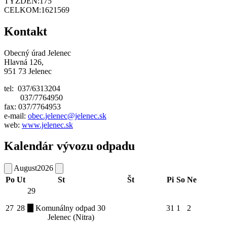
TÝŽDEŇ:
175
CELKOM:
1621569
Kontakt
Obecný úrad Jelenec
Hlavná 126,
951 73 Jelenec
tel: 037/6313204
037/7764950
fax: 037/7764953
e-mail:
obec.jelenec@jelenec.sk
web:
www.jelenec.sk
Kalendár vývozu odpadu
August
2026
Po
Ut
St
Št
Pi
So
Ne
29
27
28
Komunálny odpad
30
31
1
2
Jelenec (Nitra)