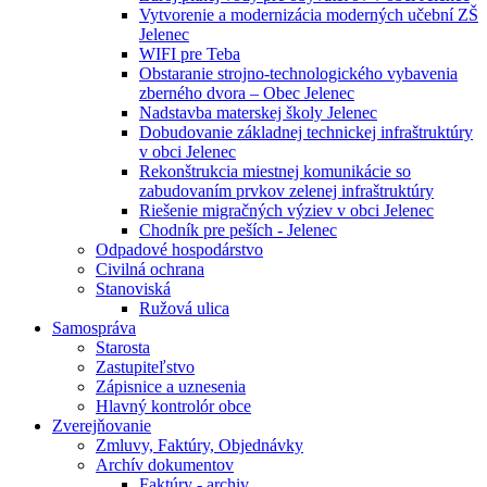
Vytvorenie a modernizácia moderných učební ZŠ
Jelenec
WIFI pre Teba
Obstaranie strojno-technologického vybavenia
zberného dvora – Obec Jelenec
Nadstavba materskej školy Jelenec
Dobudovanie základnej technickej infraštruktúry
v obci Jelenec
Rekonštrukcia miestnej komunikácie so
zabudovaním prvkov zelenej infraštruktúry
Riešenie migračných výziev v obci Jelenec
Chodník pre peších - Jelenec
Odpadové hospodárstvo
Civilná ochrana
Stanoviská
Ružová ulica
Samospráva
Starosta
Zastupiteľstvo
Zápisnice a uznesenia
Hlavný kontrolór obce
Zverejňovanie
Zmluvy, Faktúry, Objednávky
Archív dokumentov
Faktúry - archiv