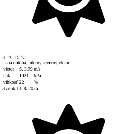
31 °C
15 °C
jasná obloha, mierny severný vietor
vietor
S, 3.99
m/s
tlak
1021
hPa
vlhkosť
22
%
štvrtok 13. 8. 2026