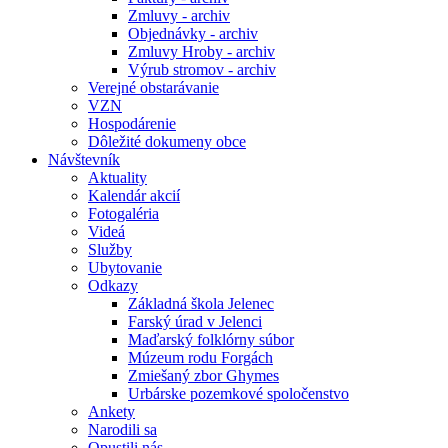
Zmluvy - archiv
Objednávky - archiv
Zmluvy Hroby - archiv
Výrub stromov - archiv
Verejné obstarávanie
VZN
Hospodárenie
Dôležité dokumeny obce
Návštevník
Aktuality
Kalendár akcií
Fotogaléria
Videá
Služby
Ubytovanie
Odkazy
Základná škola Jelenec
Farský úrad v Jelenci
Maďarský folklórny súbor
Múzeum rodu Forgách
Zmiešaný zbor Ghymes
Urbárske pozemkové spoločenstvo
Ankety
Narodili sa
Opustili nás