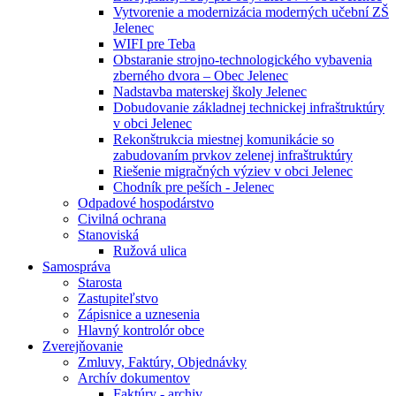
Vytvorenie a modernizácia moderných učební ZŠ
Jelenec
WIFI pre Teba
Obstaranie strojno-technologického vybavenia
zberného dvora – Obec Jelenec
Nadstavba materskej školy Jelenec
Dobudovanie základnej technickej infraštruktúry
v obci Jelenec
Rekonštrukcia miestnej komunikácie so
zabudovaním prvkov zelenej infraštruktúry
Riešenie migračných výziev v obci Jelenec
Chodník pre peších - Jelenec
Odpadové hospodárstvo
Civilná ochrana
Stanoviská
Ružová ulica
Samospráva
Starosta
Zastupiteľstvo
Zápisnice a uznesenia
Hlavný kontrolór obce
Zverejňovanie
Zmluvy, Faktúry, Objednávky
Archív dokumentov
Faktúry - archiv