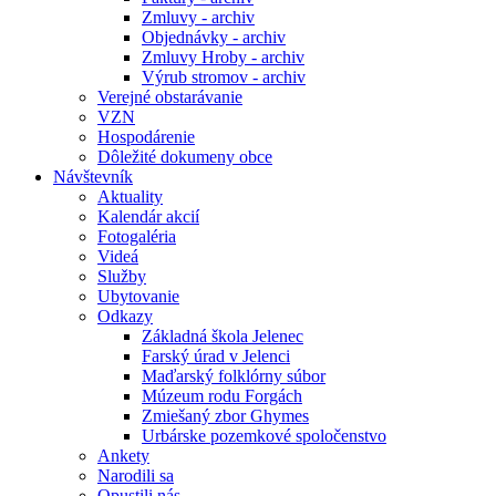
Zmluvy - archiv
Objednávky - archiv
Zmluvy Hroby - archiv
Výrub stromov - archiv
Verejné obstarávanie
VZN
Hospodárenie
Dôležité dokumeny obce
Návštevník
Aktuality
Kalendár akcií
Fotogaléria
Videá
Služby
Ubytovanie
Odkazy
Základná škola Jelenec
Farský úrad v Jelenci
Maďarský folklórny súbor
Múzeum rodu Forgách
Zmiešaný zbor Ghymes
Urbárske pozemkové spoločenstvo
Ankety
Narodili sa
Opustili nás