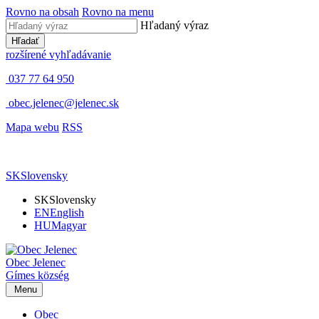
Rovno na obsah
Rovno na menu
Hľadaný výraz
Hľadať
rozšírené vyhľadávanie
037 77 64 950
obec.jelenec@jelenec.sk
Mapa webu
RSS
SK
Slovensky
SK
Slovensky
EN
English
HU
Magyar
Obec
Jelenec
Gímes
község
Menu
Obec