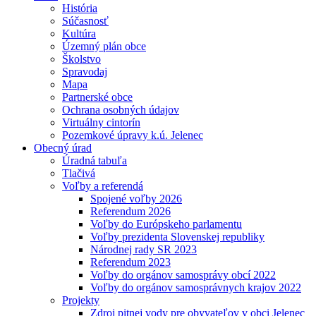
História
Súčasnosť
Kultúra
Územný plán obce
Školstvo
Spravodaj
Mapa
Partnerské obce
Ochrana osobných údajov
Virtuálny cintorín
Pozemkové úpravy k.ú. Jelenec
Obecný úrad
Úradná tabuľa
Tlačivá
Voľby a referendá
Spojené voľby 2026
Referendum 2026
Voľby do Európskeho parlamentu
Voľby prezidenta Slovenskej republiky
Národnej rady SR 2023
Referendum 2023
Voľby do orgánov samosprávy obcí 2022
Voľby do orgánov samosprávnych krajov 2022
Projekty
Zdroj pitnej vody pre obyvateľov v obci Jelenec