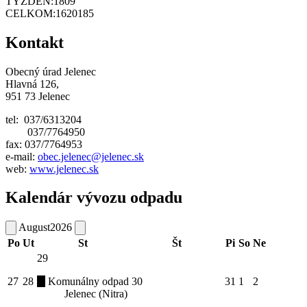
TÝŽDEŇ:
1809
CELKOM:
1620185
Kontakt
Obecný úrad Jelenec
Hlavná 126,
951 73 Jelenec
tel: 037/6313204
037/7764950
fax: 037/7764953
e-mail:
obec.jelenec@jelenec.sk
web:
www.jelenec.sk
Kalendár vývozu odpadu
August
2026
Po
Ut
St
Št
Pi
So
Ne
29
27
28
Komunálny odpad
30
31
1
2
Jelenec (Nitra)