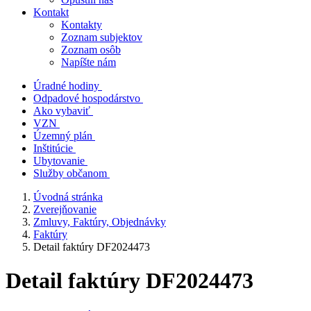
Kontakt
Kontakty
Zoznam subjektov
Zoznam osôb
Napíšte nám
Úradné hodiny
Odpadové hospodárstvo
Ako vybaviť
VZN
Územný plán
Inštitúcie
Ubytovanie
Služby občanom
Úvodná stránka
Zverejňovanie
Zmluvy, Faktúry, Objednávky
Faktúry
Detail faktúry DF2024473
Detail faktúry DF2024473