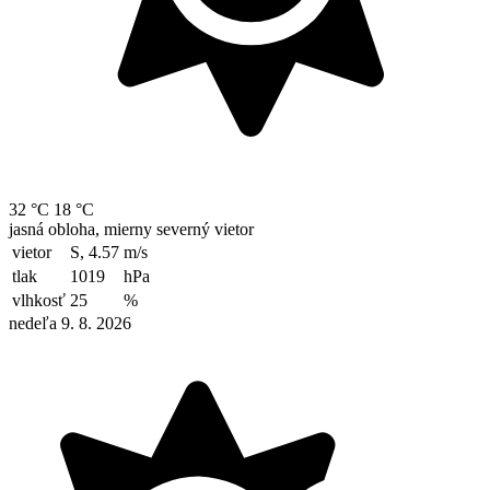
32 °C
18 °C
jasná obloha, mierny severný vietor
vietor
S, 4.57
m/s
tlak
1019
hPa
vlhkosť
25
%
nedeľa 9. 8. 2026