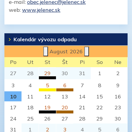
e-mail:
obec.jelenec@jelenec.sk
web:
www.jelenec.sk
Kalendár vývozu odpadu
August
2026
Po
Ut
St
Št
Pi
So
Ne
27
28
29
30
31
1
2
Komunálny odpad
3
4
5
6
7
8
9
Jelenec (Nitra)
Plasty
BIO odpad
10
11
12
13
14
15
16
Jelenec (Nitra)
Jelenec (Nitra)
17
18
19
20
21
22
23
Komunálny odpad
BIO odpad
24
25
26
27
28
29
30
Jelenec (Nitra)
Jelenec (Nitra)
31
1
2
3
4
5
6