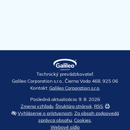
Technický prevádzkovateľ:
Galileo Corporation s.r.o., Čierna Voda 468, 925 06
Kontakt:
Galileo Corporation s.r.o.
Posledná aktualizácia: 9. 8. 2026
Zmena vzhľadu
,
Štruktúra stránok
,
RSS
,
Vytlačiť
Vyhlásenie o prístupnosti
,
Za obsah zodpovedá
správca obsahu
,
Cookies
,
Webové sídlo