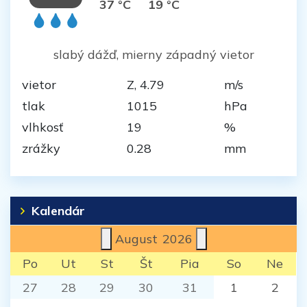
37 °C
19 °C
slabý dážď, mierny západný vietor
vietor
Z, 4.79
m/s
tlak
1015
hPa
vlhkosť
19
%
zrážky
0.28
mm
Kalendár
August
2026
Po
Ut
St
Št
Pia
So
Ne
27
28
29
30
31
1
2