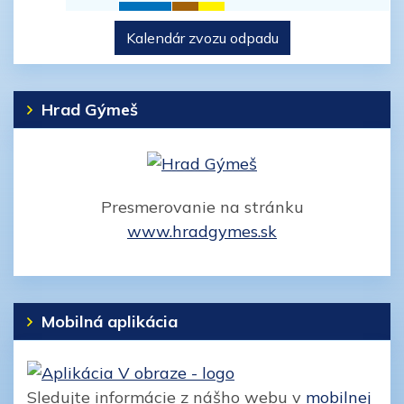
Papier
BIO odpad
Kalendár zvozu odpadu
Jelenec (Nitra)
Jelenec (Nitra)
Plasty
Jelenec (Nitra)
Hrad Gýmeš
Presmerovanie na stránku
www.hradgymes.sk
Mobilná aplikácia
Sledujte informácie z nášho webu v
mobilnej