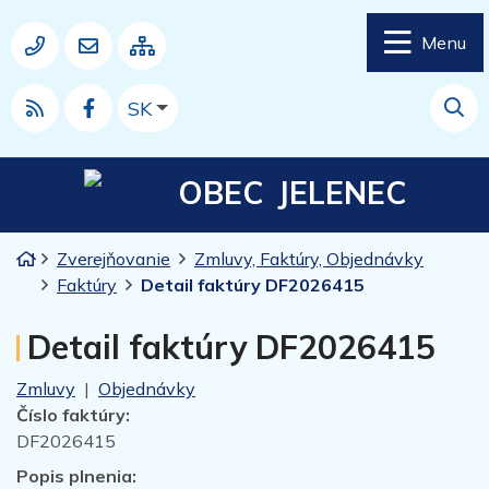
Rovno na obsah
Rovno na menu
Menu
Mapa webu
037 77 64 950
obec.jelenec@jelenec.sk
Slovensky
SK
RSS
Hľad
OBEC
JELENEC
Úvodná stránka
Zverejňovanie
Zmluvy, Faktúry, Objednávky
Faktúry
Detail faktúry DF2026415
Detail faktúry DF2026415
Zmluvy
|
Objednávky
Číslo faktúry:
DF2026415
Popis plnenia: