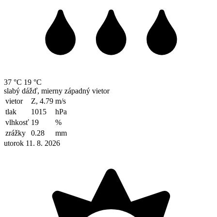
37 °C
19 °C
slabý dážď, mierny západný vietor
vietor
Z, 4.79
m/s
tlak
1015
hPa
vlhkosť
19
%
zrážky
0.28
mm
utorok 11. 8. 2026