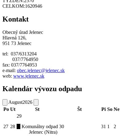
TÝŽDEŇ:
2570
CELKOM:
1620946
Kontakt
Obecný úrad Jelenec
Hlavná 126,
951 73 Jelenec
tel: 037/6313204
037/7764950
fax: 037/7764953
e-mail:
obec.jelenec@jelenec.sk
web:
www.jelenec.sk
Kalendár vývozu odpadu
August
2026
Po
Ut
St
Št
Pi
So
Ne
29
27
28
Komunálny odpad
30
31
1
2
Jelenec (Nitra)