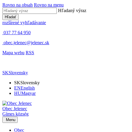
Rovno na obsah
Rovno na menu
Hľadaný výraz
Hľadať
rozšírené vyhľadávanie
037 77 64 950
obec.jelenec@jelenec.sk
Mapa webu
RSS
SK
Slovensky
SK
Slovensky
EN
English
HU
Magyar
Obec
Jelenec
Gímes
község
Menu
Obec