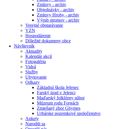
Zmluvy - archiv
Objednávky - archiv
Zmluvy Hroby - archiv
Výrub stromov - archiv
Verejné obstarávanie
VZN
Hospodárenie
Dôležité dokumeny obce
Návštevník
Aktuality
Kalendár akcií
Fotogaléria
Videá
Služby
Ubytovanie
Odkazy
Základná škola Jelenec
Farský úrad v Jelenci
Maďarský folklórny súbor
Múzeum rodu Forgách
Zmiešaný zbor Ghymes
Urbárske pozemkové spoločenstvo
Ankety
Narodili sa
Opustili nás