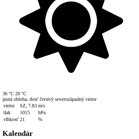
36 °C
20 °C
jasná obloha, dosť čerstvý severozápadný vietor
vietor
SZ, 7.83
m/s
tlak
1015
hPa
vlhkosť
21
%
Kalendár