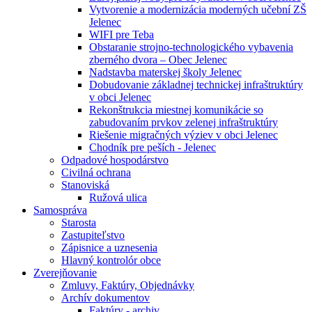
Vytvorenie a modernizácia moderných učební ZŠ
Jelenec
WIFI pre Teba
Obstaranie strojno-technologického vybavenia
zberného dvora – Obec Jelenec
Nadstavba materskej školy Jelenec
Dobudovanie základnej technickej infraštruktúry
v obci Jelenec
Rekonštrukcia miestnej komunikácie so
zabudovaním prvkov zelenej infraštruktúry
Riešenie migračných výziev v obci Jelenec
Chodník pre peších - Jelenec
Odpadové hospodárstvo
Civilná ochrana
Stanoviská
Ružová ulica
Samospráva
Starosta
Zastupiteľstvo
Zápisnice a uznesenia
Hlavný kontrolór obce
Zverejňovanie
Zmluvy, Faktúry, Objednávky
Archív dokumentov
Faktúry - archiv