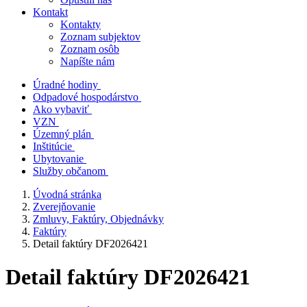
Kontakt
Kontakty
Zoznam subjektov
Zoznam osôb
Napíšte nám
Úradné hodiny
Odpadové hospodárstvo
Ako vybaviť
VZN
Územný plán
Inštitúcie
Ubytovanie
Služby občanom
Úvodná stránka
Zverejňovanie
Zmluvy, Faktúry, Objednávky
Faktúry
Detail faktúry DF2026421
Detail faktúry DF2026421