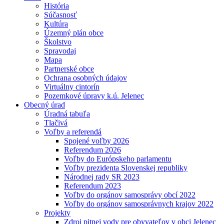
História
Súčasnosť
Kultúra
Územný plán obce
Školstvo
Spravodaj
Mapa
Partnerské obce
Ochrana osobných údajov
Virtuálny cintorín
Pozemkové úpravy k.ú. Jelenec
Obecný úrad
Úradná tabuľa
Tlačivá
Voľby a referendá
Spojené voľby 2026
Referendum 2026
Voľby do Európskeho parlamentu
Voľby prezidenta Slovenskej republiky
Národnej rady SR 2023
Referendum 2023
Voľby do orgánov samosprávy obcí 2022
Voľby do orgánov samosprávnych krajov 2022
Projekty
Zdroj pitnej vody pre obyvateľov v obci Jelenec