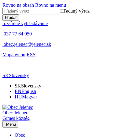
Rovno na obsah
Rovno na menu
Hľadaný výraz
Hľadať
rozšírené vyhľadávanie
037 77 64 950
obec.jelenec@jelenec.sk
Mapa webu
RSS
SK
Slovensky
SK
Slovensky
EN
English
HU
Magyar
Obec
Jelenec
Gímes
község
Menu
Obec