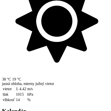
38 °C
19 °C
jasná obloha, mierny južný vietor
vietor
J, 4.42
m/s
tlak
1015
hPa
vlhkosť
14
%
Kalendár