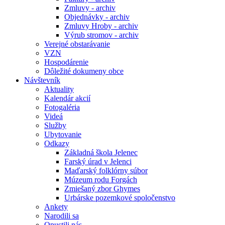
Zmluvy - archiv
Objednávky - archiv
Zmluvy Hroby - archiv
Výrub stromov - archiv
Verejné obstarávanie
VZN
Hospodárenie
Dôležité dokumeny obce
Návštevník
Aktuality
Kalendár akcií
Fotogaléria
Videá
Služby
Ubytovanie
Odkazy
Základná škola Jelenec
Farský úrad v Jelenci
Maďarský folklórny súbor
Múzeum rodu Forgách
Zmiešaný zbor Ghymes
Urbárske pozemkové spoločenstvo
Ankety
Narodili sa
Opustili nás