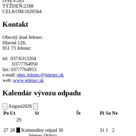
DNES:
283
TÝŽDEŇ:
2188
CELKOM:
1620564
Kontakt
Obecný úrad Jelenec
Hlavná 126,
951 73 Jelenec
tel: 037/6313204
037/7764950
fax: 037/7764953
e-mail:
obec.jelenec@jelenec.sk
web:
www.jelenec.sk
Kalendár vývozu odpadu
August
2026
Po
Ut
St
Št
Pi
So
Ne
29
27
28
Komunálny odpad
30
31
1
2
Jelenec (Nitra)