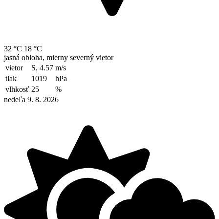
32 °C
18 °C
jasná obloha, mierny severný vietor
vietor
S, 4.57
m/s
tlak
1019
hPa
vlhkosť
25
%
nedeľa 9. 8. 2026