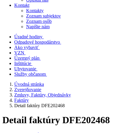
Kontakt
Kontakty
Zoznam subjektov
Zoznam osôb
Napíšte nám
Úradné hodiny
Odpadové hospodárstvo
Ako vybaviť
VZN
Územný plán
Inštitúcie
Ubytovanie
Služby občanom
Úvodná stránka
Zverejňovanie
Zmluvy, Faktúry, Objednávky
Faktúry
Detail faktúry DFE202468
Detail faktúry DFE202468