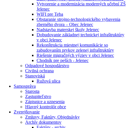
Vytvorenie a modernizácia moderných učební ZŠ
Jelenec
WIFI pre Teba
Obstaranie strojno-technologického vybavenia
zberného dvora – Obec Jelenec
Nadstavba materskej školy Jelenec
Dobudovanie základnej technickej infraštruktúry
v obci Jelenec
Rekonštrukcia miestnej komunikácie so
zabudovaním prvkov zelenej infraštruktúry
Riešenie migračných výziev v obci Jelenec
Chodník pre peších - Jelenec
Odpadové hospodárstvo
Civilná ochrana
Stanoviská
Ružová ulica
Samospráva
Starosta
Zastupiteľstvo
Zápisnice a uznesenia
Hlavný kontrolór obce
Zverejňovanie
Zmluvy, Faktúry, Objednávky
Archív dokumentov
Faktúry - archiv