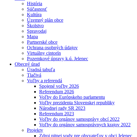
História
Súčasnosť
Kultúra
Územný plán obce
Školstvo
Spravodaj
Mapa
Partnerské obce
Ochrana osobných údajov
Virtuálny cintorín
Pozemkové úpravy k.ú. Jelenec
Obecný úrad
Úradná tabuľa
Tlačivá
Voľby a referendá
Spojené voľby 2026
Referendum 2026
Voľby do Európskeho parlamentu
Voľby prezidenta Slovenskej republiky
Národnej rady SR 2023
Referendum 2023
Voľby do orgánov samosprávy obcí 2022
Voľby do orgánov samosprávnych krajov 2022
Projekty
Zdroj pitnej vody pre obyvateľov v obci Jelenec