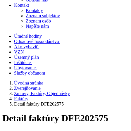
Kontakt
Kontakty
Zoznam subjektov
Zoznam osôb
Napíšte nám
Úradné hodiny
Odpadové hospodárstvo
Ako vybaviť
VZN
Územný plán
Inštitúcie
Ubytovanie
Služby občanom
Úvodná stránka
Zverejňovanie
Zmluvy, Faktúry, Objednávky
Faktúry
Detail faktúry DFE202575
Detail faktúry DFE202575