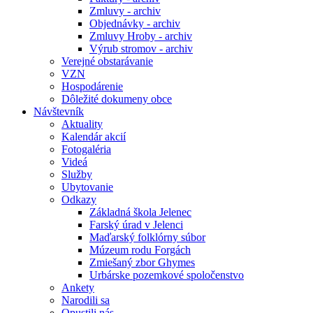
Zmluvy - archiv
Objednávky - archiv
Zmluvy Hroby - archiv
Výrub stromov - archiv
Verejné obstarávanie
VZN
Hospodárenie
Dôležité dokumeny obce
Návštevník
Aktuality
Kalendár akcií
Fotogaléria
Videá
Služby
Ubytovanie
Odkazy
Základná škola Jelenec
Farský úrad v Jelenci
Maďarský folklórny súbor
Múzeum rodu Forgách
Zmiešaný zbor Ghymes
Urbárske pozemkové spoločenstvo
Ankety
Narodili sa
Opustili nás