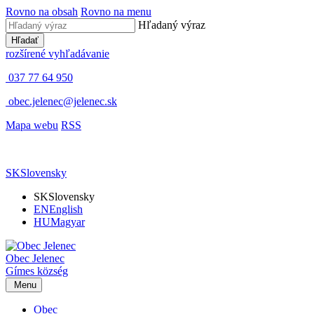
Rovno na obsah
Rovno na menu
Hľadaný výraz
Hľadať
rozšírené vyhľadávanie
037 77 64 950
obec.jelenec@jelenec.sk
Mapa webu
RSS
SK
Slovensky
SK
Slovensky
EN
English
HU
Magyar
Obec
Jelenec
Gímes
község
Menu
Obec