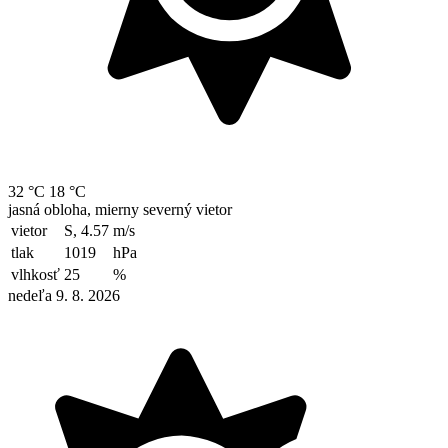
32 °C
18 °C
jasná obloha, mierny severný vietor
vietor
S, 4.57
m/s
tlak
1019
hPa
vlhkosť
25
%
nedeľa 9. 8. 2026