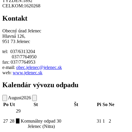
TÝŽDEŇ:
1892
CELKOM:
1620268
Kontakt
Obecný úrad Jelenec
Hlavná 126,
951 73 Jelenec
tel: 037/6313204
037/7764950
fax: 037/7764953
e-mail:
obec.jelenec@jelenec.sk
web:
www.jelenec.sk
Kalendár vývozu odpadu
August
2026
Po
Ut
St
Št
Pi
So
Ne
29
27
28
Komunálny odpad
30
31
1
2
Jelenec (Nitra)