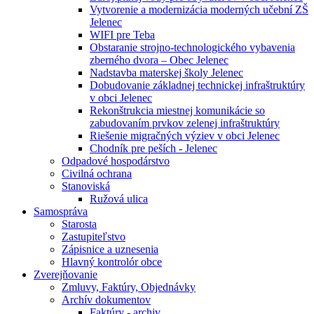
Vytvorenie a modernizácia moderných učební ZŠ
Jelenec
WIFI pre Teba
Obstaranie strojno-technologického vybavenia
zberného dvora – Obec Jelenec
Nadstavba materskej školy Jelenec
Dobudovanie základnej technickej infraštruktúry
v obci Jelenec
Rekonštrukcia miestnej komunikácie so
zabudovaním prvkov zelenej infraštruktúry
Riešenie migračných výziev v obci Jelenec
Chodník pre peších - Jelenec
Odpadové hospodárstvo
Civilná ochrana
Stanoviská
Ružová ulica
Samospráva
Starosta
Zastupiteľstvo
Zápisnice a uznesenia
Hlavný kontrolór obce
Zverejňovanie
Zmluvy, Faktúry, Objednávky
Archív dokumentov
Faktúry - archiv