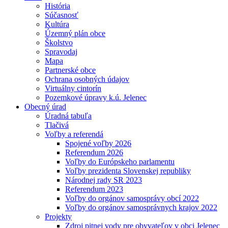
História
Súčasnosť
Kultúra
Územný plán obce
Školstvo
Spravodaj
Mapa
Partnerské obce
Ochrana osobných údajov
Virtuálny cintorín
Pozemkové úpravy k.ú. Jelenec
Obecný úrad
Úradná tabuľa
Tlačivá
Voľby a referendá
Spojené voľby 2026
Referendum 2026
Voľby do Európskeho parlamentu
Voľby prezidenta Slovenskej republiky
Národnej rady SR 2023
Referendum 2023
Voľby do orgánov samosprávy obcí 2022
Voľby do orgánov samosprávnych krajov 2022
Projekty
Zdroj pitnej vody pre obyvateľov v obci Jelenec