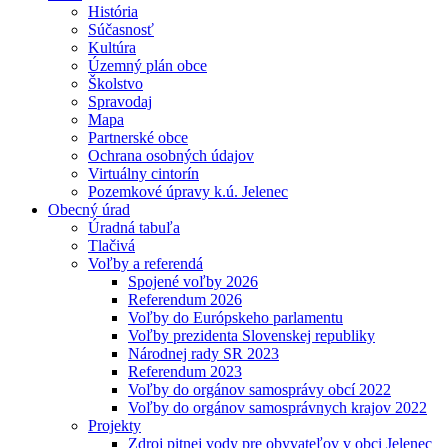
História
Súčasnosť
Kultúra
Územný plán obce
Školstvo
Spravodaj
Mapa
Partnerské obce
Ochrana osobných údajov
Virtuálny cintorín
Pozemkové úpravy k.ú. Jelenec
Obecný úrad
Úradná tabuľa
Tlačivá
Voľby a referendá
Spojené voľby 2026
Referendum 2026
Voľby do Európskeho parlamentu
Voľby prezidenta Slovenskej republiky
Národnej rady SR 2023
Referendum 2023
Voľby do orgánov samosprávy obcí 2022
Voľby do orgánov samosprávnych krajov 2022
Projekty
Zdroj pitnej vody pre obyvateľov v obci Jelenec