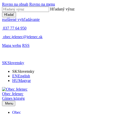
Rovno na obsah
Rovno na menu
Hľadaný výraz
Hľadať
rozšírené vyhľadávanie
037 77 64 950
obec.jelenec@jelenec.sk
Mapa webu
RSS
SK
Slovensky
SK
Slovensky
EN
English
HU
Magyar
Obec
Jelenec
Gímes
község
Menu
Obec