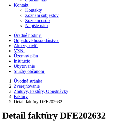
Kontakt
Kontakty
Zoznam subjektov
Zoznam osôb
Napíšte nám
Úradné hodiny
Odpadové hospodárstvo
Ako vybaviť
VZN
Územný plán
Inštitúcie
Ubytovanie
Služby občanom
Úvodná stránka
Zverejňovanie
Zmluvy, Faktúry, Objednávky
Faktúry
Detail faktúry DFE202632
Detail faktúry DFE202632