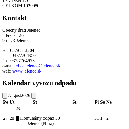
TÝŽDEŇ:
1704
CELKOM:
1620080
Kontakt
Obecný úrad Jelenec
Hlavná 126,
951 73 Jelenec
tel: 037/6313204
037/7764950
fax: 037/7764953
e-mail:
obec.jelenec@jelenec.sk
web:
www.jelenec.sk
Kalendár vývozu odpadu
August
2026
Po
Ut
St
Št
Pi
So
Ne
29
27
28
Komunálny odpad
30
31
1
2
Jelenec (Nitra)