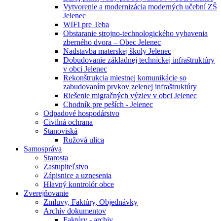
Vytvorenie a modernizácia moderných učební ZŠ
Jelenec
WIFI pre Teba
Obstaranie strojno-technologického vybavenia
zberného dvora – Obec Jelenec
Nadstavba materskej školy Jelenec
Dobudovanie základnej technickej infraštruktúry
v obci Jelenec
Rekonštrukcia miestnej komunikácie so
zabudovaním prvkov zelenej infraštruktúry
Riešenie migračných výziev v obci Jelenec
Chodník pre peších - Jelenec
Odpadové hospodárstvo
Civilná ochrana
Stanoviská
Ružová ulica
Samospráva
Starosta
Zastupiteľstvo
Zápisnice a uznesenia
Hlavný kontrolór obce
Zverejňovanie
Zmluvy, Faktúry, Objednávky
Archív dokumentov
Faktúry - archiv