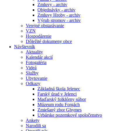
Zmluvy - archiv
Objednávky - archiv
Zmluvy Hroby - archiv
Výrub stromov - archiv
Verejné obstarávanie
VZN
Hospodárenie
Dôležité dokumeny obce
Návštevník
Aktuality
Kalendár akcií
Fotogaléria
Videá
Služby
Ubytovanie
Odkazy
Základná škola Jelenec
Farský úrad v Jelenci
Maďarský folklórny súbor
Múzeum rodu Forgách
Zmiešaný zbor Ghymes
Urbárske pozemkové spoločenstvo
Ankety
Narodili sa
Opustili nás