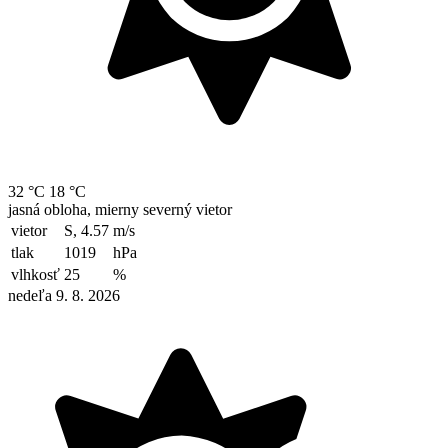
32 °C
18 °C
jasná obloha, mierny severný vietor
vietor
S, 4.57
m/s
tlak
1019
hPa
vlhkosť
25
%
nedeľa 9. 8. 2026