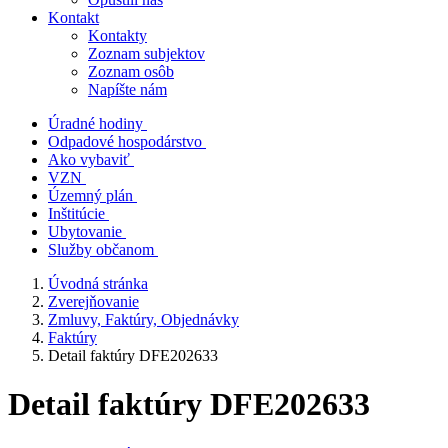
Kontakt
Kontakty
Zoznam subjektov
Zoznam osôb
Napíšte nám
Úradné hodiny
Odpadové hospodárstvo
Ako vybaviť
VZN
Územný plán
Inštitúcie
Ubytovanie
Služby občanom
Úvodná stránka
Zverejňovanie
Zmluvy, Faktúry, Objednávky
Faktúry
Detail faktúry DFE202633
Detail faktúry DFE202633