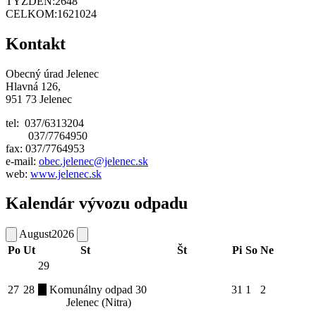
TÝŽDEŇ:
2648
CELKOM:
1621024
Kontakt
Obecný úrad Jelenec
Hlavná 126,
951 73 Jelenec
tel: 037/6313204
037/7764950
fax: 037/7764953
e-mail:
obec.jelenec@jelenec.sk
web:
www.jelenec.sk
Kalendár vývozu odpadu
August
2026
Po
Ut
St
Št
Pi
So
Ne
29
27
28
Komunálny odpad
30
31
1
2
Jelenec (Nitra)