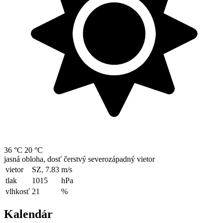
36 °C
20 °C
jasná obloha, dosť čerstvý severozápadný vietor
vietor
SZ, 7.83
m/s
tlak
1015
hPa
vlhkosť
21
%
Kalendár