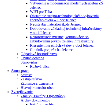
Vytvorenie a modernizácia moderných učební ZŠ
Jelenec
WIFI pre Teba
Obstaranie strojno-technologického vybavenia
zberného dvora – Obec Jelenec
Nadstavba materskej školy Jelenec
Dobudovanie základnej technickej infraštruktúry
v obci Jelenec
Rekonštrukcia miestnej komunikácie so
zabudovaním prvkov zelenej infraštruktúry
Riešenie migračných výziev v obci Jelenec
Chodník pre peších - Jelenec
Odpadové hospodárstvo
Civilná ochrana
Stanoviská
Ružová ulica
Samospráva
Starosta
Zastupiteľstvo
Zápisnice a uznesenia
Hlavný kontrolór obce
Zverejňovanie
Zmluvy, Faktúry, Objednávky
Archív dokumentov
Faktúry - archiv