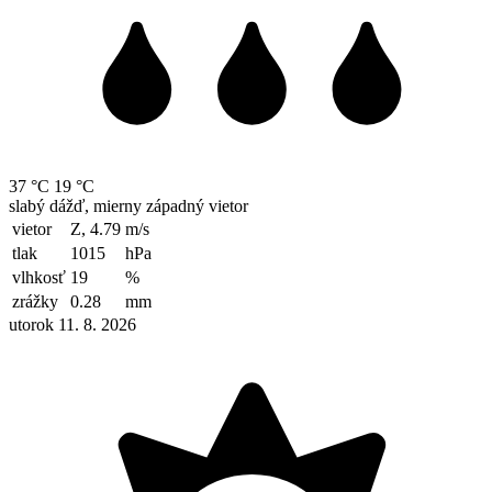
37 °C
19 °C
slabý dážď, mierny západný vietor
vietor
Z, 4.79
m/s
tlak
1015
hPa
vlhkosť
19
%
zrážky
0.28
mm
utorok 11. 8. 2026