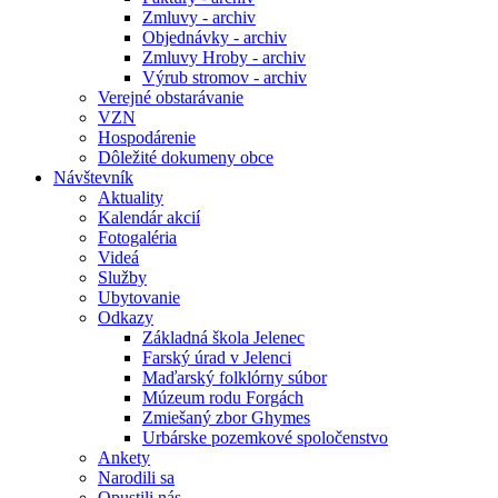
Zmluvy - archiv
Objednávky - archiv
Zmluvy Hroby - archiv
Výrub stromov - archiv
Verejné obstarávanie
VZN
Hospodárenie
Dôležité dokumeny obce
Návštevník
Aktuality
Kalendár akcií
Fotogaléria
Videá
Služby
Ubytovanie
Odkazy
Základná škola Jelenec
Farský úrad v Jelenci
Maďarský folklórny súbor
Múzeum rodu Forgách
Zmiešaný zbor Ghymes
Urbárske pozemkové spoločenstvo
Ankety
Narodili sa
Opustili nás