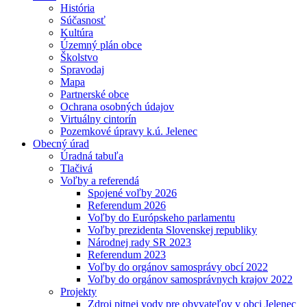
História
Súčasnosť
Kultúra
Územný plán obce
Školstvo
Spravodaj
Mapa
Partnerské obce
Ochrana osobných údajov
Virtuálny cintorín
Pozemkové úpravy k.ú. Jelenec
Obecný úrad
Úradná tabuľa
Tlačivá
Voľby a referendá
Spojené voľby 2026
Referendum 2026
Voľby do Európskeho parlamentu
Voľby prezidenta Slovenskej republiky
Národnej rady SR 2023
Referendum 2023
Voľby do orgánov samosprávy obcí 2022
Voľby do orgánov samosprávnych krajov 2022
Projekty
Zdroj pitnej vody pre obyvateľov v obci Jelenec