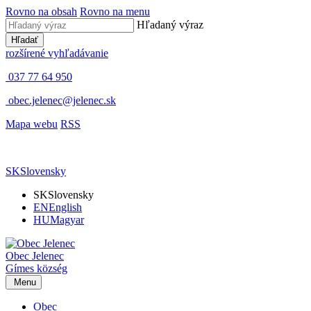
Rovno na obsah
Rovno na menu
Hľadaný výraz
Hľadať
rozšírené vyhľadávanie
037 77 64 950
obec.jelenec@jelenec.sk
Mapa webu
RSS
SK
Slovensky
SK
Slovensky
EN
English
HU
Magyar
Obec
Jelenec
Gímes
község
Menu
Obec