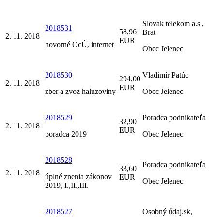
Slovak telekom a.s.,
2018531
58,96
Brat
2. 11. 2018
EUR
hovorné OcÚ, internet
Obec Jelenec
2018530
Vladimír Patúc
294,00
2. 11. 2018
EUR
zber a zvoz haluzoviny
Obec Jelenec
2018529
Poradca podnikateľa
32,90
2. 11. 2018
EUR
poradca 2019
Obec Jelenec
2018528
Poradca podnikateľa
33,60
2. 11. 2018
úplné znenia zákonov
EUR
Obec Jelenec
2019, I.,II.,III.
2018527
Osobný údaj.sk,