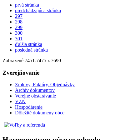
prvá stránka
predchádzajúca stránka
297
298
299
300
301
ďalšia stránka
posledná stránka
Zobrazené
7451
-
7475
z 7690
Zverejňovanie
Zmluvy, Faktúry, Objednávky
Archív dokumentov
Verejné obstarávanie
VZN
Hospodárenie
Dôležité dokumeny obce
Harmonogram vývozu odpadu