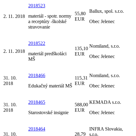
2018523
Ballux, spol. s.r.o.
55,80
materiál - spotr. normy
2. 11. 2018
EUR
a receptúry -školské
Obec Jelenec
stravovanie
2018522
Nomiland, s.r.o.
135,10
2. 11. 2018
materiál predškoláci
EUR
Obec Jelenec
MŠ
2018466
Nomiland, s.r.o.
31. 10.
115,31
2018
EUR
Edukačný materiál MŠ
Obec Jelenec
2018465
KEMADA s.r.o.
31. 10.
588,00
2018
EUR
Starostovské insignie
Obec Jelenec
2018464
INFRA Slovakia,
31. 10.
28,79
s.r.o.