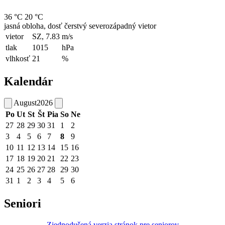
36 °C
20 °C
jasná obloha, dosť čerstvý severozápadný vietor
vietor
SZ, 7.83
m/s
tlak
1015
hPa
vlhkosť
21
%
Kalendár
August
2026
Po
Ut
St
Št
Pia
So
Ne
27
28
29
30
31
1
2
3
4
5
6
7
8
9
10
11
12
13
14
15
16
17
18
19
20
21
22
23
24
25
26
27
28
29
30
31
1
2
3
4
5
6
Seniori
Zjednodušená verzia stránok pre seniorov