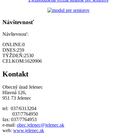
Návštevnosť
Návštevnosť:
ONLINE:
0
DNES:
259
TÝŽDEŇ:
2530
CELKOM:
1620906
Kontakt
Obecný úrad Jelenec
Hlavná 126,
951 73 Jelenec
tel: 037/6313204
037/7764950
fax: 037/7764953
e-mail:
obec.jelenec@jelenec.sk
web:
www.jelenec.sk