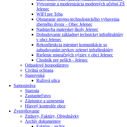
Vytvorenie a modernizácia moderných učební ZŠ
Jelenec
WIFI pre Teba
Obstaranie strojno-technologického vybavenia
zberného dvora – Obec Jelenec
Nadstavba materskej školy Jelenec
Dobudovanie základnej technickej infraštruktúry
v obci Jelenec
Rekonštrukcia miestnej komunikácie so
zabudovaním prvkov zelenej infraštruktúry
Riešenie migračných výziev v obci Jelenec
Chodník pre peších - Jelenec
Odpadové hospodárstvo
Civilná ochrana
Stanoviská
Ružová ulica
Samospráva
Starosta
Zastupiteľstvo
Zápisnice a uznesenia
Hlavný kontrolór obce
Zverejňovanie
Zmluvy, Faktúry, Objednávky
Archív dokumentov
Faktúry - archiv