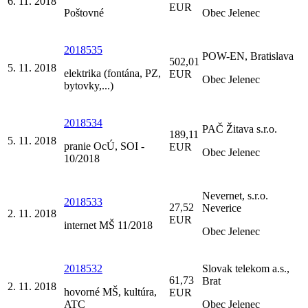
6. 11. 2018
EUR
Poštovné
Obec Jelenec
2018535
POW-EN, Bratislava
502,01
5. 11. 2018
elektrika (fontána, PZ,
EUR
Obec Jelenec
bytovky,...)
2018534
PAČ Žitava s.r.o.
189,11
5. 11. 2018
pranie OcÚ, SOI -
EUR
Obec Jelenec
10/2018
Nevernet, s.r.o.
2018533
27,52
Neverice
2. 11. 2018
EUR
internet MŠ 11/2018
Obec Jelenec
2018532
Slovak telekom a.s.,
61,73
Brat
2. 11. 2018
hovorné MŠ, kultúra,
EUR
ATC
Obec Jelenec