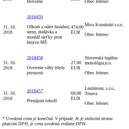
Hovorné
Obec Jelenec
2018459
Miva Konstrukt s.r.o.
Oškrab a náter fasádnej
31. 10.
474,00
steny, dodávka a
2018
EUR
Obec Jelenec
montáž sieťky proti
hmyzu MŠ
2018458
Slovenská legálna
31. 10.
27,00
metrológia,n.o.
Overenie váhy triedy
2018
EUR
presnosti
Obec Jelenec
Lindstrom, s.r.o.,
2018457
31. 10.
69,00
Trnava
2018
EUR
Prenájom rohoží
Obec Jelenec
* Uvedená cena je konečná. V prípade, že je zmluvná strana
platcom DPH, je cena uvedená vrátane DPH.