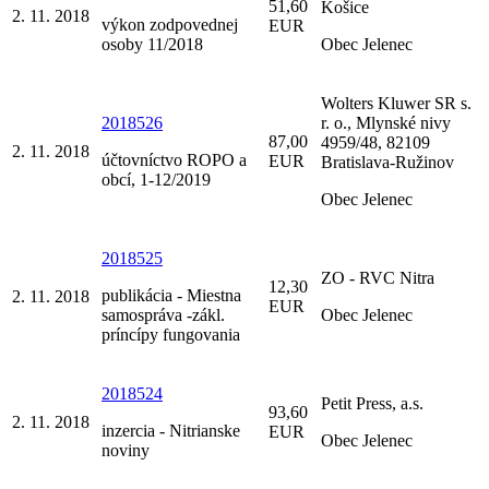
51,60
Košice
2. 11. 2018
výkon zodpovednej
EUR
osoby 11/2018
Obec Jelenec
Wolters Kluwer SR s.
2018526
r. o., Mlynské nivy
87,00
4959/48, 82109
2. 11. 2018
účtovníctvo ROPO a
EUR
Bratislava-Ružinov
obcí, 1-12/2019
Obec Jelenec
2018525
ZO - RVC Nitra
12,30
publikácia - Miestna
2. 11. 2018
EUR
samospráva -zákl.
Obec Jelenec
príncípy fungovania
2018524
Petit Press, a.s.
93,60
2. 11. 2018
inzercia - Nitrianske
EUR
Obec Jelenec
noviny