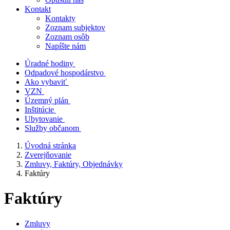
Kontakt
Kontakty
Zoznam subjektov
Zoznam osôb
Napíšte nám
Úradné hodiny
Odpadové hospodárstvo
Ako vybaviť
VZN
Územný plán
Inštitúcie
Ubytovanie
Služby občanom
Úvodná stránka
Zverejňovanie
Zmluvy, Faktúry, Objednávky
Faktúry
Faktúry
Zmluvy