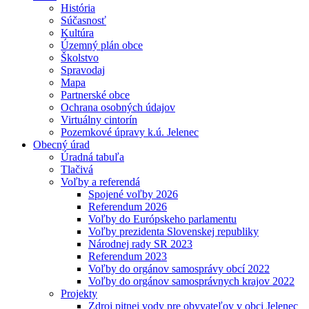
História
Súčasnosť
Kultúra
Územný plán obce
Školstvo
Spravodaj
Mapa
Partnerské obce
Ochrana osobných údajov
Virtuálny cintorín
Pozemkové úpravy k.ú. Jelenec
Obecný úrad
Úradná tabuľa
Tlačivá
Voľby a referendá
Spojené voľby 2026
Referendum 2026
Voľby do Európskeho parlamentu
Voľby prezidenta Slovenskej republiky
Národnej rady SR 2023
Referendum 2023
Voľby do orgánov samosprávy obcí 2022
Voľby do orgánov samosprávnych krajov 2022
Projekty
Zdroj pitnej vody pre obyvateľov v obci Jelenec