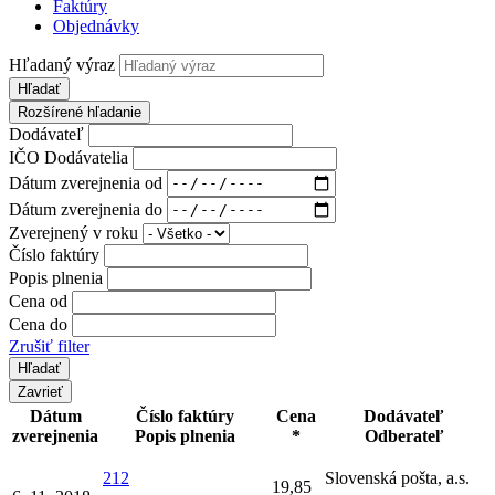
Faktúry
Objednávky
Hľadaný výraz
Hľadať
Rozšírené hľadanie
Dodávateľ
IČO Dodávatelia
Dátum zverejnenia od
Dátum zverejnenia do
Zverejnený v roku
Číslo faktúry
Popis plnenia
Cena od
Cena do
Zrušiť filter
Zavrieť
Dátum
Číslo faktúry
Cena
Dodávateľ
zverejnenia
Popis plnenia
*
Odberateľ
212
Slovenská pošta, a.s.
19,85