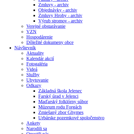
Zmluvy - archiv
Objednávky - archiv
Zmluvy Hroby - archiv
Výrub stromov - archiv
Verejné obstarávanie
VZN
Hospodárenie
Dôležité dokumeny obce
Návštevník
Aktuality
Kalendár akcií
Fotogaléria
Videá
Služby
Ubytovanie
Odkazy
Základná škola Jelenec
Farský úrad v Jelenci
Maďarský folklórny súbor
Múzeum rodu Forgách
Zmiešaný zbor Ghymes
Urbárske pozemkové spoločenstvo
Ankety
Narodili sa
Opustili nás