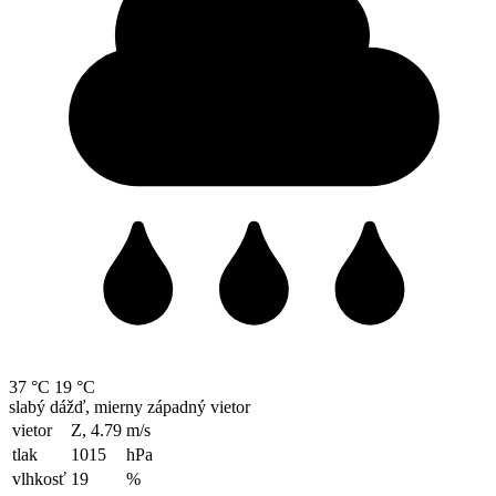
37 °C
19 °C
slabý dážď, mierny západný vietor
vietor
Z, 4.79
m/s
tlak
1015
hPa
vlhkosť
19
%