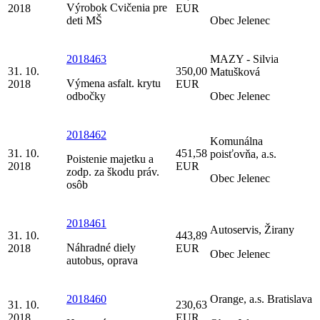
Výrobok Cvičenia pre
2018
EUR
deti MŠ
Obec Jelenec
2018463
MAZY - Silvia
31. 10.
350,00
Matušková
Výmena asfalt. krytu
2018
EUR
odbočky
Obec Jelenec
2018462
Komunálna
31. 10.
451,58
poisťovňa, a.s.
Poistenie majetku a
2018
EUR
zodp. za škodu práv.
Obec Jelenec
osôb
2018461
Autoservis, Žirany
31. 10.
443,89
Náhradné diely
2018
EUR
Obec Jelenec
autobus, oprava
2018460
Orange, a.s. Bratislava
31. 10.
230,63
2018
EUR