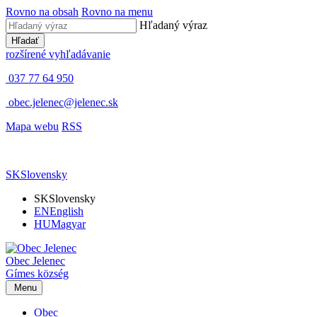
Rovno na obsah
Rovno na menu
Hľadaný výraz
Hľadať
rozšírené vyhľadávanie
037 77 64 950
obec.jelenec@jelenec.sk
Mapa webu
RSS
SK
Slovensky
SK
Slovensky
EN
English
HU
Magyar
Obec
Jelenec
Gímes
község
Menu
Obec