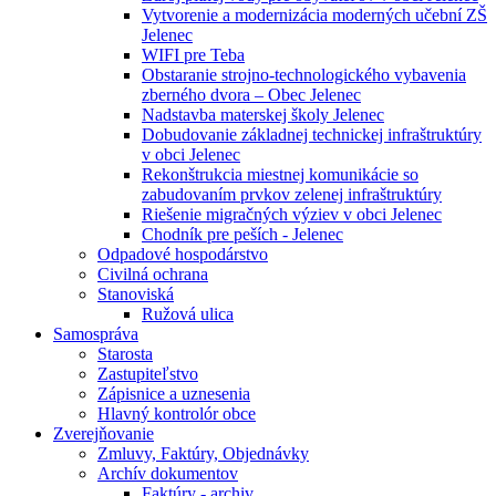
Vytvorenie a modernizácia moderných učební ZŠ
Jelenec
WIFI pre Teba
Obstaranie strojno-technologického vybavenia
zberného dvora – Obec Jelenec
Nadstavba materskej školy Jelenec
Dobudovanie základnej technickej infraštruktúry
v obci Jelenec
Rekonštrukcia miestnej komunikácie so
zabudovaním prvkov zelenej infraštruktúry
Riešenie migračných výziev v obci Jelenec
Chodník pre peších - Jelenec
Odpadové hospodárstvo
Civilná ochrana
Stanoviská
Ružová ulica
Samospráva
Starosta
Zastupiteľstvo
Zápisnice a uznesenia
Hlavný kontrolór obce
Zverejňovanie
Zmluvy, Faktúry, Objednávky
Archív dokumentov
Faktúry - archiv