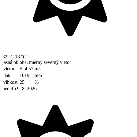
32 °C
18 °C
jasná obloha, mierny severný vietor
vietor
S, 4.57
m/s
tlak
1019
hPa
vlhkosť
25
%
nedeľa 9. 8. 2026