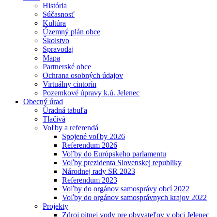
História
Súčasnosť
Kultúra
Územný plán obce
Školstvo
Spravodaj
Mapa
Partnerské obce
Ochrana osobných údajov
Virtuálny cintorín
Pozemkové úpravy k.ú. Jelenec
Obecný úrad
Úradná tabuľa
Tlačivá
Voľby a referendá
Spojené voľby 2026
Referendum 2026
Voľby do Európskeho parlamentu
Voľby prezidenta Slovenskej republiky
Národnej rady SR 2023
Referendum 2023
Voľby do orgánov samosprávy obcí 2022
Voľby do orgánov samosprávnych krajov 2022
Projekty
Zdroj pitnej vody pre obyvateľov v obci Jelenec