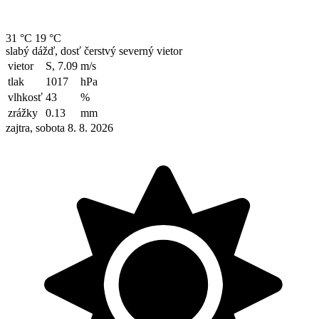
31 °C
19 °C
slabý dážď, dosť čerstvý severný vietor
vietor
S, 7.09
m/s
tlak
1017
hPa
vlhkosť
43
%
zrážky
0.13
mm
zajtra, sobota 8. 8. 2026