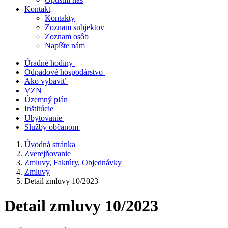
Kontakt
Kontakty
Zoznam subjektov
Zoznam osôb
Napíšte nám
Úradné hodiny
Odpadové hospodárstvo
Ako vybaviť
VZN
Územný plán
Inštitúcie
Ubytovanie
Služby občanom
Úvodná stránka
Zverejňovanie
Zmluvy, Faktúry, Objednávky
Zmluvy
Detail zmluvy 10/2023
Detail zmluvy 10/2023