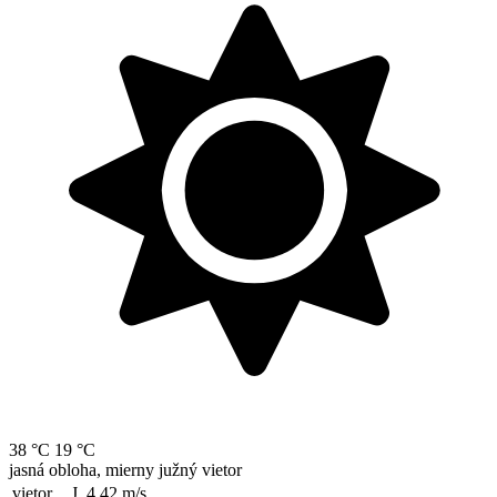
38 °C
19 °C
jasná obloha, mierny južný vietor
vietor
J, 4.42
m/s