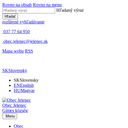
Rovno na obsah
Rovno na menu
Hľadaný výraz
Hľadať
rozšírené vyhľadávanie
037 77 64 950
obec.jelenec@jelenec.sk
Mapa webu
RSS
SK
Slovensky
SK
Slovensky
EN
English
HU
Magyar
Obec
Jelenec
Gímes
község
Menu
Obec