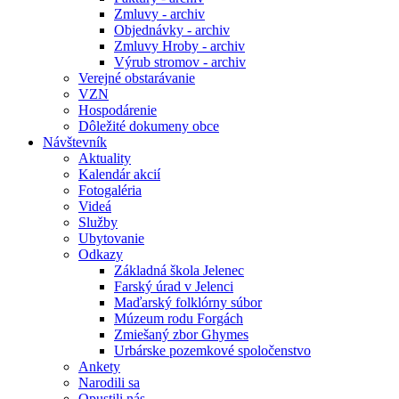
Zmluvy - archiv
Objednávky - archiv
Zmluvy Hroby - archiv
Výrub stromov - archiv
Verejné obstarávanie
VZN
Hospodárenie
Dôležité dokumeny obce
Návštevník
Aktuality
Kalendár akcií
Fotogaléria
Videá
Služby
Ubytovanie
Odkazy
Základná škola Jelenec
Farský úrad v Jelenci
Maďarský folklórny súbor
Múzeum rodu Forgách
Zmiešaný zbor Ghymes
Urbárske pozemkové spoločenstvo
Ankety
Narodili sa
Opustili nás