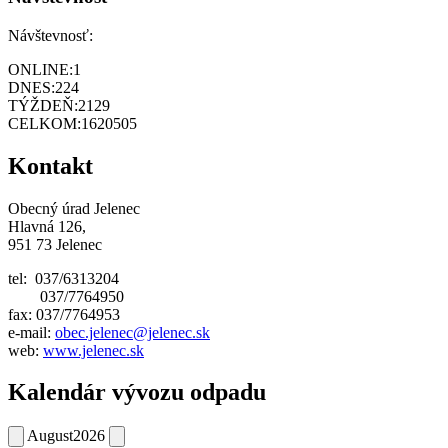
Návštevnosť:
ONLINE:
1
DNES:
224
TÝŽDEŇ:
2129
CELKOM:
1620505
Kontakt
Obecný úrad Jelenec
Hlavná 126,
951 73 Jelenec
tel: 037/6313204
037/7764950
fax: 037/7764953
e-mail:
obec.jelenec@jelenec.sk
web:
www.jelenec.sk
Kalendár vývozu odpadu
August
2026