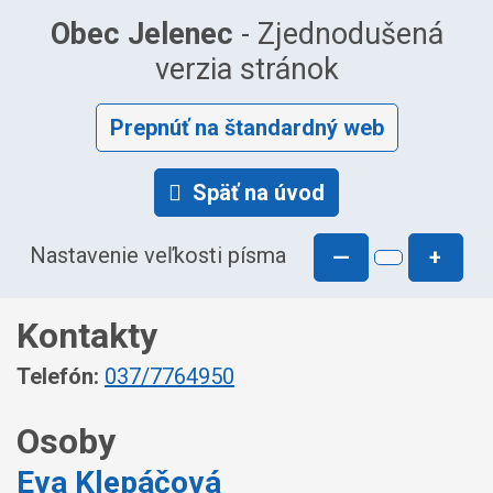
Obec Jelenec
- Zjednodušená
verzia stránok
Prepnúť na štandardný web
Späť na úvod
Nastavenie veľkosti písma
—
+
Kontakty
Telefón:
037/7764950
Osoby
Eva Klepáčová