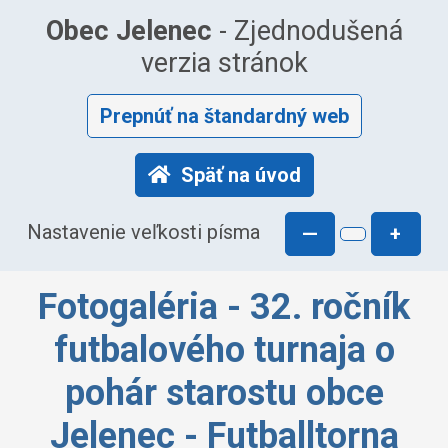
Obec Jelenec
- Zjednodušená
verzia stránok
Prepnúť na štandardný web
Späť na úvod
Nastavenie veľkosti písma
—
+
Fotogaléria - 32. ročník
futbalového turnaja o
pohár starostu obce
Jelenec - Futballtorna