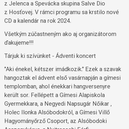
z Jelenca a Spevácka skupina Salve Dio
z Hosťovej. V rámci programu sa krstilo nové
CD a kalendár na rok 2024.
Všetkým zúčastneným ako aj organizátorom
ďakujeme!!!
Tárjuk ki szívünket - Ádventi koncert
"Aki énekel, kétszer imádkozik." Ezek a szavak
hangoztak el ádvent első vasárnapján a gímesi
templomban, ahol énekkari hangversenyre
került sor. Fellépett a Gímesi Alapiskola
Gyermekkara, a Negyedi Napsugár Nőikar ,
Holec Ilonka Alsóbodokról, a Gímesi Villő
Hagyományőrző Csoport, az Alsóbodoki