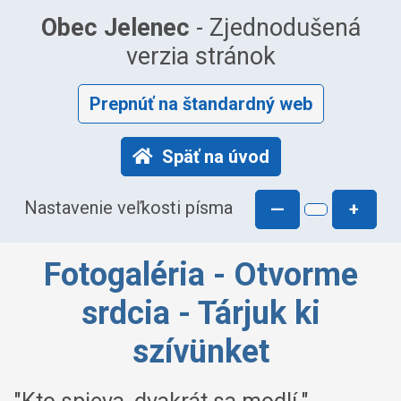
Obec Jelenec
- Zjednodušená
verzia stránok
Prepnúť na štandardný web
Späť na úvod
Nastavenie veľkosti písma
—
+
Fotogaléria - Otvorme
srdcia - Tárjuk ki
szívünket