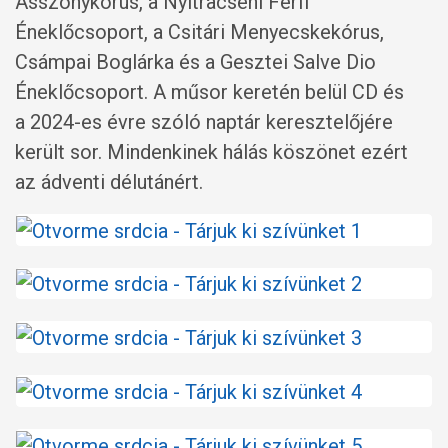
Asszonykórus, a Nyitracsehi Férfi
Éneklőcsoport, a Csitári Menyecskekórus,
Csámpai Boglárka és a Gesztei Salve Dio
Éneklőcsoport. A műsor keretén belül CD és
a 2024-es évre szóló naptár keresztelőjére
került sor. Mindenkinek hálás köszönet ezért
az ádventi délutánért.