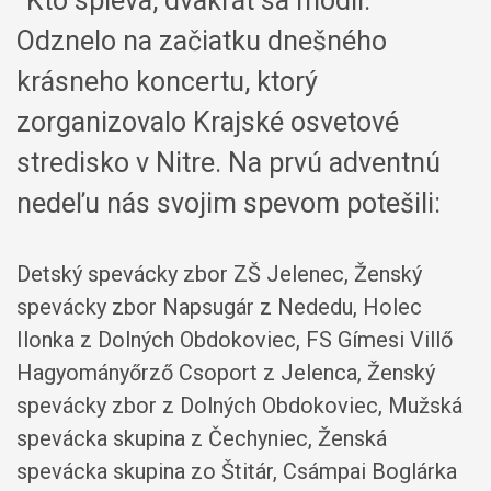
"Kto spieva, dvakrát sa modlí."
Odznelo na začiatku dnešného
krásneho koncertu, ktorý
zorganizovalo Krajské osvetové
stredisko v Nitre. Na prvú adventnú
nedeľu nás svojim spevom potešili:
Detský spevácky zbor ZŠ Jelenec, Ženský
spevácky zbor Napsugár z Nededu, Holec
Ilonka z Dolných Obdokoviec, FS Gímesi Villő
Hagyományőrző Csoport z Jelenca, Ženský
spevácky zbor z Dolných Obdokoviec, Mužská
spevácka skupina z Čechyniec, Ženská
spevácka skupina zo Štitár, Csámpai Boglárka