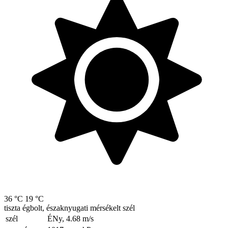
36 °C
19 °C
tiszta égbolt, északnyugati mérsékelt szél
szél
ÉNy, 4.68
m/s