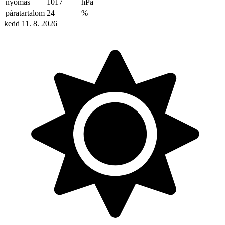
nyomás
1017
hPa
páratartalom
24
%
kedd 11. 8. 2026