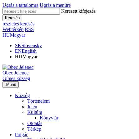
Ugrás a tartalomra
Ugrás a menüre
Keresett kifejezés
Keresés
részletes keresés
Webtérkép
RSS
HU
Magyar
SK
Slovensky
EN
English
HU
Magyar
Obec
Jelenec
Gímes
község
Menü
Község
Történelem
Jelen
Kultúra
Könyvtár
Oktatás
Térkép
Polgár