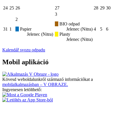
24
25
26
27
28
29
30
3
2
BIO odpad
31
1
Papier
Jelenec (Nitra)
4
5
6
Jelenec (Nitra)
Plasty
Jelenec (Nitra)
Kalendář svozu odpadu
Mobil aplikáció
Kövesd weboldalunkról származó információkat a
mobilalkalmazásban – V OBRAZE.
Ingyenesen letölthető: