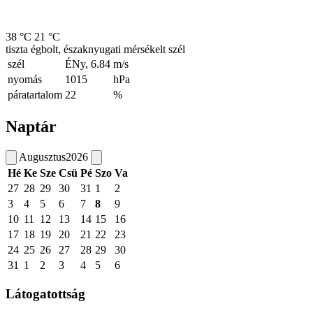
38 °C
21 °C
tiszta égbolt, északnyugati mérsékelt szél
szél
ÉNy, 6.84
m/s
nyomás
1015
hPa
páratartalom
22
%
Naptár
Augusztus
2026
Hé
Ke
Sze
Csü
Pé
Szo
Va
27
28
29
30
31
1
2
3
4
5
6
7
8
9
10
11
12
13
14
15
16
17
18
19
20
21
22
23
24
25
26
27
28
29
30
31
1
2
3
4
5
6
Látogatottság