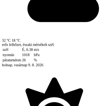
32 °C
18 °C
erős felhőzet, északi mérsékelt szél
szél
É, 6.38
m/s
nyomás
1018
hPa
páratartalom
26
%
holnap, vasárnap 9. 8. 2026