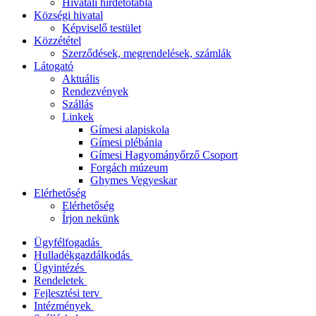
Hivatali hirdetőtábla
Községi hivatal
Képviselő testület
Közzététel
Szerződések, megrendelések, számlák
Látogató
Aktuális
Rendezvények
Szállás
Linkek
Gímesi alapiskola
Gímesi plébánia
Gímesi Hagyományőrző Csoport
Forgách múzeum
Ghymes Vegyeskar
Elérhetőség
Elérhetőség
Írjon nekünk
Ügyfélfogadás
Hulladékgazdálkodás
Ügyintézés
Rendeletek
Fejlesztési terv
Intézmények