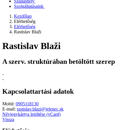
Szálláshely
Szolgáltatásaink
Kezdőlap
Elérhetőség
Elérhetőség
Rastislav Blaži
Rastislav Blaži
A szerv. struktúrában betöltött szerep
-
-
Kapcsolattartási adatok
Mobil:
0905118130
E-mail:
rastislav.blazi@jelenec.sk
Névjegykártya letöltése (vCard)
Vissza