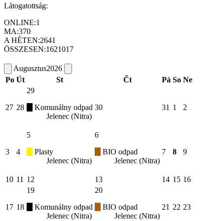
Látogatottság:
ONLINE:
1
MA:
370
A HÉTEN:
2641
ÖSSZESEN:
1621017
Augusztus
2026
Po
Út
St
Čt
Pá
So
Ne
29
27
28
Komunálny odpad
30
31
1
2
Jelenec (Nitra)
5
6
3
4
Plasty
BIO odpad
7
8
9
Jelenec (Nitra)
Jelenec (Nitra)
10
11
12
13
14
15
16
19
20
17
18
Komunálny odpad
BIO odpad
21
22
23
Jelenec (Nitra)
Jelenec (Nitra)