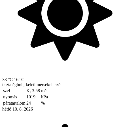
33 °C
16 °C
tiszta égbolt, keleti mérsékelt szél
szél
K, 3.58
m/s
nyomás
1019
hPa
páratartalom
24
%
hétfő 10. 8. 2026