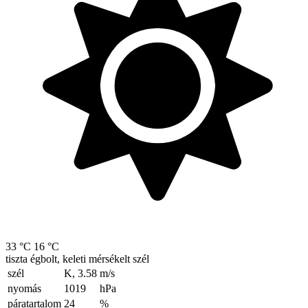
33 °C
16 °C
tiszta égbolt, keleti mérsékelt szél
szél
K, 3.58
m/s
nyomás
1019
hPa
páratartalom
24
%