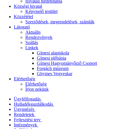
Hivatali hirdetőtábla
Községi hivatal
Képviselő testület
Közzététel
Szerződések, megrendelések, számlák
Látogató
Aktuális
Rendezvények
Szállás
Linkek
Gímesi alapiskola
Gímesi plébánia
Gímesi Hagyományőrző Csoport
Forgách múzeum
Ghymes Vegyeskar
Elérhetőség
Elérhetőség
Írjon nekünk
Ügyfélfogadás
Hulladékgazdálkodás
Ügyintézés
Rendeletek
Fejlesztési terv
Intézmények