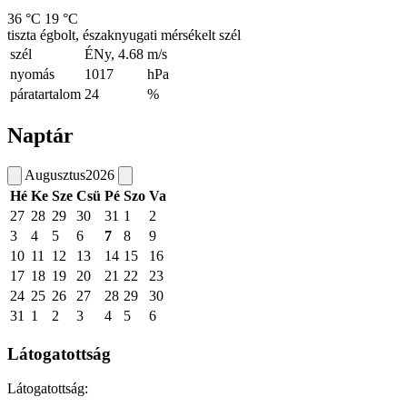
36 °C
19 °C
tiszta égbolt, északnyugati mérsékelt szél
szél
ÉNy, 4.68
m/s
nyomás
1017
hPa
páratartalom
24
%
Naptár
Augusztus
2026
Hé
Ke
Sze
Csü
Pé
Szo
Va
27
28
29
30
31
1
2
3
4
5
6
7
8
9
10
11
12
13
14
15
16
17
18
19
20
21
22
23
24
25
26
27
28
29
30
31
1
2
3
4
5
6
Látogatottság
Látogatottság: