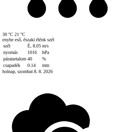
30 °C
21 °C
enyhe eső, északi élénk szél
szél
É, 8.05
m/s
nyomás
1016
hPa
páratartalom
40
%
csapadék
0.14
mm
holnap, szombat 8. 8. 2026