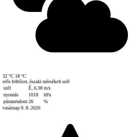
32 °C
18 °C
erős felhőzet, északi mérsékelt szél
szél
É, 6.38
m/s
nyomás
1018
hPa
páratartalom
26
%
vasárnap 9. 8. 2026