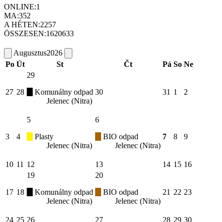
ONLINE:
1
MA:
352
A HÉTEN:
2257
ÖSSZESEN:
1620633
Augusztus
2026
Po
Út
St
Čt
Pá
So
Ne
29
27
28
Komunálny odpad
30
31
1
2
Jelenec (Nitra)
5
6
3
4
Plasty
BIO odpad
7
8
9
Jelenec (Nitra)
Jelenec (Nitra)
10
11
12
13
14
15
16
19
20
17
18
Komunálny odpad
BIO odpad
21
22
23
Jelenec (Nitra)
Jelenec (Nitra)
24
25
26
27
28
29
30