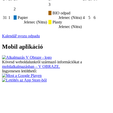
3
2
BIO odpad
31
1
Papier
Jelenec (Nitra)
4
5
6
Jelenec (Nitra)
Plasty
Jelenec (Nitra)
Kalendář svozu odpadu
Mobil aplikáció
Kövesd weboldalunkról származó információkat a
mobilalkalmazásban – V OBRAZE.
Ingyenesen letölthető: