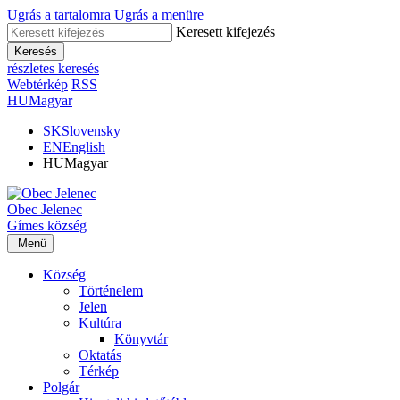
Ugrás a tartalomra
Ugrás a menüre
Keresett kifejezés
Keresés
részletes keresés
Webtérkép
RSS
HU
Magyar
SK
Slovensky
EN
English
HU
Magyar
Obec
Jelenec
Gímes
község
Menü
Község
Történelem
Jelen
Kultúra
Könyvtár
Oktatás
Térkép
Polgár